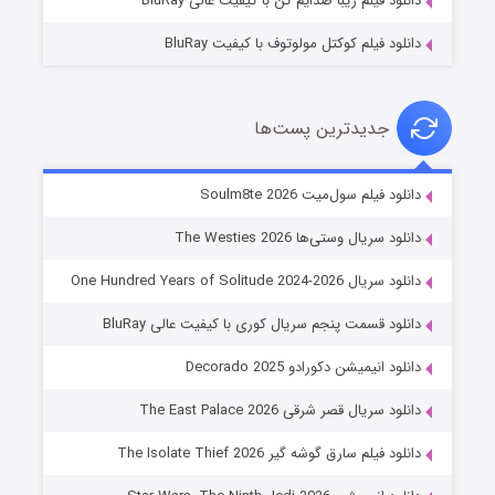
دانلود فیلم زیبا صدایم کن با کیفیت عالی BluRay
دانلود فیلم کوکتل مولوتوف با کیفیت BluRay
جدیدترین پست‌ها
خاندان اژدها فصل ۳
دانلود فیلم سول‌میت Soulm8te 2026
۶ (زیرنویس)
قسمت
منتشر شد
دانلود سریال وستی‌ها The Westies 2026
دانلود سریال One Hundred Years of Solitude 2024-2026
دانلود قسمت پنجم سریال کوری با کیفیت عالی BluRay
دانلود انیمیشن دکورادو Decorado 2025
دانلود سریال قصر شرقی The East Palace 2026
دانلود فیلم سارق گوشه گیر The Isolate Thief 2026
جادوگری در مغولستان