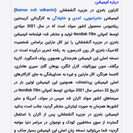
درباره انیمیشن:
کارتون بامزی در جزیره آتشفشانی (
Bamse och vulkanön
)
انیمیشنی
ماجراجویی
،
کمدی
و
خانوادگی
به کارگردانی کریستین
ریلتنیوس محصول کشور سوئد است که در سال 2021 میلادی
توسط کمپانی Nordisk Film تولید و منتشر شد؛ فیلمنامه انیمیشن
بامزی در جزیره آتشفشانی را نیز کال مارتین براساس شخصیت
کلاسیک بامزی اثر رون اندرسون، به رشته تحریر درآورده‌‌‌ است؛ در
نسخه اصلی این انیمیشن هنرمندانی همچون رولف لاسگورد، کارینا
برگفلد، سون بیورکلوند، کارل انگلن، یوهان گلنز، سیری هاماری،
کاجسا هرنگن، کال مارتین و غیره به صداپیشگی به جای کاراکترهای
اصلی انیمیشن پرداخته‌اند؛ همچنین این انیمیشن اولین بار در
تاریخ 22 دسامبر سال 2021 میلادی توسط کمپانی Nordisk Film در
سینماهای کشور سوئد اکران شد سپس در سوئد، آمریکا و سایر
کشورها همزمان به صورت اینترنتی منتشر گردید؛ جالب است بدانید
انیمیشن بامزی در جزیره آتشفشانی پس از اکران با استقبال
گسترده از سوی مخاطبین کودک و نوجوان در سراسر دنیا مواجه
گردید؛ شما می‌توانید نسخه زبان اصلی این انیمیشن بسیار جذاب و