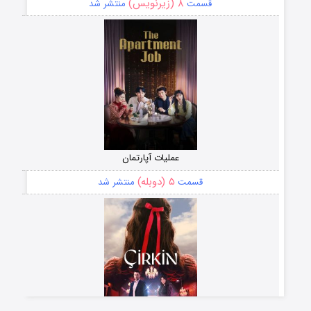
۸ (زیرنویس)
قسمت
منتشر شد
عملیات آپارتمان
۵ (دوبله)
قسمت
منتشر شد