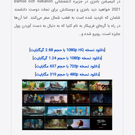
در انیمیشن بامزی در جزیره آتشفشانی Bamse och vulkanön
2021 خواهید دید بامزی و دوستانش برای نجات دوست دانشمند
شلمان که ناپدید شده است به قطب شمال سفر می‌کنند. اما آن‌ها
در راه با گربه‌ای فریبکار به نام کتیا که به دنبال به دست آوردن پول
جایزه است، روبرو شده و…
[
دانلود نسخه 1080p HQ با حجم 2.68 گیگابایت
]
[
دانلود نسخه 1080p با حجم 1.24 گیگابایت
]
[
دانلود نسخه 720p با حجم 637 مگابایت
]
[
دانلود نسخه 480p با حجم 319 مگابایت
]