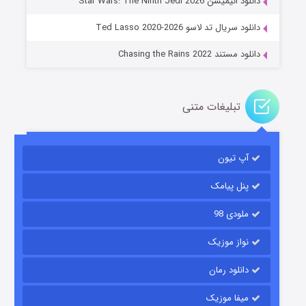
دانلود انیمیشن Star Wars: The Ninth Jedi 2026
۱۴ (زیرنویس)
قسمت
منتشر شد
دانلود سریال تد لاسو Ted Lasso 2020-2026
دانلود مستند Chasing the Rains 2022
تبلیغات متنی
آپ تیون
باب اسفنجی فصل ۱۷
۶ (زیرنویس)
قسمت
منتشر شد
پنل پیامک
ملودی 98
نواز موزیک
دانلود رمان
میفا موزیک