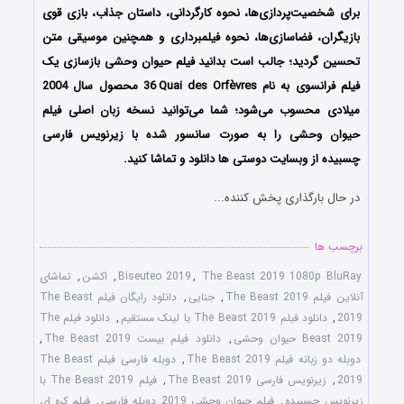
برای شخصیت‌پردازی‌ها، نحوه کارگردانی، داستان جذاب، بازی قوی
بازیگران، فضاسازی‌ها، نحوه فیلمبرداری و همچنین موسیقی متن
تحسین گردید؛ جالب است بدانید فیلم حیوان وحشی بازسازی یک
فیلم فرانسوی به نام 36
i
Quai des Orfèvres محصول سال 2004
میلادی محسوب می‌شود؛ شما می‌توانید نسخه زبان اصلی فیلم
حیوان وحشی را به صورت سانسور شده با زیرنویس فارسی
چسبیده از وبسایت دوستی ها دانلود و تماشا کنید.
در حال بارگذاری پخش کننده...
برچسب ها
The Beast 2019 1080p BluRay
,
Biseuteo 2019
,
اکشن
,
تماشای
آنلاین فیلم The Beast 2019
,
جنایی
,
دانلود رایگان فیلم The Beast
2019
,
دانلود فیلم The Beast 2019 با لینک مستقیم
,
دانلود فیلم The
Beast 2019 حیوان وحشی
,
دانلود فیلم بیست The Beast 2019
,
دوبله دو زبانه فیلم The Beast 2019
,
دوبله فارسی فیلم The Beast
2019
,
زیرنویس فارسی The Beast 2019
,
فیلم The Beast 2019 با
زیرنویس چسبیده
,
فیلم حیوان وحشی 2019 دوبله فارسی
,
فیلم کره ای