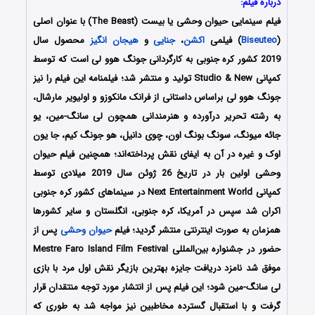
درباره فیلم:
فیلم سینمایی حیوان وحشی یا بیست (The Beast) با عنوان اصلی
(
Biseuteo
) فیلمی
اکشن
،
جنایی
و
هیجان انگیز
محصول سال
2019 کشور کره جنوبی به کارگردانی جونگ هوو لی است که توسط
کمپانی Studio & New تولید و منتشر شد؛ فیلمنامه این فیلم را نیز
جونگ هوو لی براساس داستانی از فرانک مانکوزو و اولیویر مارشال،
به رشته تحریر درآورده و هنرمندانی همچون لی سانگ-مین، یو
جائه میونگ، سونگ بونگ اون، چوی دانیل، هو جونگ کیم، جا یون
اوک و غیره در آن به ایفای نقش پرداخته‌اند؛ همچنین فیلم
حیوان
وحشی اولین
بار در تاریخ 26 ژوئن سال 2019 میلادی توسط
کمپانی Next Entertainment World در سینماهای کشور کره جنوبی
اکران شد سپس در آمریکا، کره جنوبی، انگلستان و سایر کشورها
همزمان به صورت اینترنتی منتشر گردید؛ فیلم
حیوان وحشی
پس از
حضور در جشنواره‌ بین‌المللی Mestre Faro Island Film Festival
موفق شد نامزد دریافت جایزه بهترین بازیگر نقش اول مرد با بازی
لی سانگ-مین شود؛ این فیلم پس از انتشار مورد توجه منتقدان قرار
گرفت و با استقبال گسترده مخاطبین نیز مواجه شد به طوری که