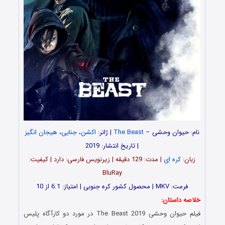
نام: حیوان وحشی –
The Beast
| ژانر:
اکشن
،
جنایی
،
هیجان انگیز
| تاریخ انتشار: 2019
زبان:
کره ای
| مدت‌: 129 دقیقه | زیرنویس فارسی: دارد | کیفیت:
BluRay
فرمت: MKV | محصول کشور کره جنوبی | امتیاز: 6.1 از 10
خلاصه داستان:
فیلم حیوان وحشی The Beast 2019 در مورد دو کارآگاه پلیس