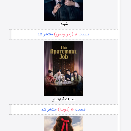
شوهر
۸ (زیرنویس)
قسمت
منتشر شد
عملیات آپارتمان
۵ (دوبله)
قسمت
منتشر شد