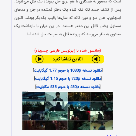
است که مجبور به همکاری با هم برای حل پرونده یک قتل می‌شوند.
پس از کشف جسد تکه تکه شده یک دختر گمشده در جزر و مدهای
اینچئون، هان سو و مین تائه که سال‌ها رقیب یکدیگر بودند، اکنون
مسئول یافتن قاتل این دختر هستند. در این میان با بازداشت یک
مظنون به نظر می‌رسد که پرونده قتل به سرعت حل شده اما…
(سانسور شده با زیرنویس فارسی چسبیده)
[
دانلود نسخه 1080p با حجم 1.77 گیگابایت
]
[
دانلود نسخه 720p با حجم 1.15 گیگابایت
]
[
دانلود نسخه 480p با حجم 538 مگابایت
]