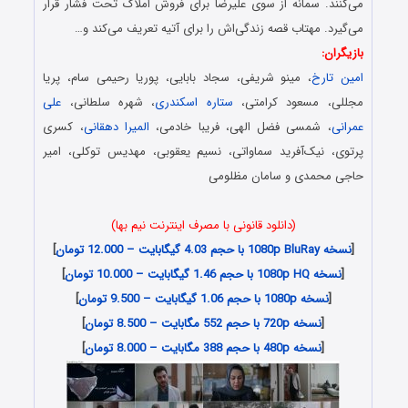
می‌کنند. سمانه از سوی علیرضا برای فروش املاک تحت فشار قرار
می‌گیرد. مهتاب قصه زندگی‌اش را برای آتیه تعریف می‌کند و…
بازیگران:
امین تارخ
، مینو شریفی، سجاد بابایی، پوریا رحیمی سام، پریا
مجللی، مسعود کرامتی،
ستاره اسکندری
، شهره سلطانی،
علی
عمرانی
، شمسی فضل الهی، فریبا خادمی،
المیرا دهقانی
، کسری
پرتوی، نیک‌آفرید سماواتی، نسیم یعقوبی، مهدیس توکلی، امیر
حاجی محمدی و سامان مظلومی
(دانلود قانونی با مصرف اینترنت نیم بها)
[
نسخه 1080p BluRay با حجم 4.03 گیگابایت – 12.000 تومان
]
[
نسخه 1080p HQ با حجم 1.46 گیگابایت – 10.000 تومان
]
[
نسخه 1080p با حجم 1.06 گیگابایت – 9.500 تومان
]
[
نسخه 720p با حجم 552 مگابایت – 8.500 تومان
]
[
نسخه 480p با حجم 388 مگابایت – 8.000 تومان
]