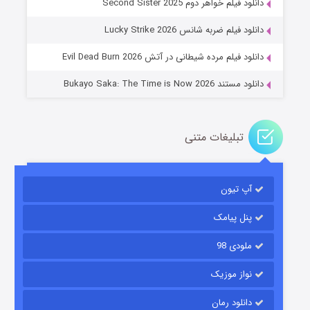
دانلود فیلم خواهر دوم Second Sister 2025
۱۴ (زیرنویس)
قسمت
منتشر شد
دانلود فیلم ضربه شانس Lucky Strike 2026
دانلود فیلم مرده شیطانی در آتش Evil Dead Burn 2026
دانلود مستند Bukayo Saka: The Time is Now 2026
تبلیغات متنی
باب اسفنجی فصل ۱۷
آپ تیون
۶ (زیرنویس)
قسمت
منتشر شد
پنل پیامک
ملودی 98
نواز موزیک
دانلود رمان