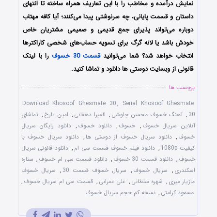
نمایش درآمده و مخاطب را با این تعاریف همراه ساخته تا انتهای
داستان و قسمت پایانی، چه سرنوشتی پیدا می‌کنند؛ آیا کافه مهتاب
دوباره می‌تواند پذیرای جمع قدیمی و صمیمی مشتریان خاص
خودش باشد یا لانه گرگ برای تسویه حساب‌های شخصی کاراکترها
انتخاب خواهد شد؟ شما می‌توانید
قسمت 30 خسوف
را با لینک
قانونی از وبسایت دوستی ها دانلود و تماشا کنید.
برچسب ها
Download Khosoof Ghesmate 30
,
Serial Khosoof Ghesmate
30
,
آهنگ خسوف محسن چاوشی
,
المیرا دهقانی
,
امین تارخ
,
تماشای
آنلاین سریال خسوف
,
خسوف
,
دانلود خسوف
,
دانلود رایگان سریال
خسوف
,
دانلود سریال خسوف از دوستی ها
,
دانلود سریال خسوف با
کیفیت 1080p
,
دانلود فیلم خسوف قسمت سی ام
,
دانلود قانونی سریال
خسوف
,
دانلود قسمت 30 خسوف
,
دانلود قسمت سی ام خسوف
,
ستاره
اسکندری
,
سریال خسوف
,
سریال خسوف قسمت 30
,
سریال خسوف
مازیار میری
,
شهره سلطانی
,
علی عمرانی
,
قسمت سی ام سریال خسوف
,
مسعود کرامتی
,
نسخه کم حجم سریال خسوف