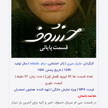
کارگردان:
مازیار میری
| ژانر: اجتماعی،
درام
،
عاشقانه
| سال تولید:
1399 | تاریخ پخش: 1400
تعداد قسمت ها: 30 اپیزود (فصل اول) | مدت زمان: 57 دقیقه |
کیفیت: بلوری
فرمت: MP4 | ویژه نمایش خانگی | تهیه کننده: همایون اسعدیان
خلاصه داستان:
در قسمت سی ام سریال خسوف، امیر و آتیه برای آخرین بار دیدار