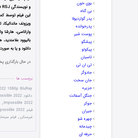
بوی خون
بی گناه
پدر گواردیولا
ویزونف ماندالیکا، 
پدرخوانده
واراناسی، هارشا وا
پوست شیر
بالیوود علامندید، 
پیشگو
دانلود و یا به صورت
پیکولو
تاسیان
در حال بارگذاری پخ
تی ان تی
جادوگر
برچسب ها
جان سخت
جزیره
2022 1080p BluRay
جنگل آسفالت
دانلود Mishan Impossible 2022 با زیرنویس فارسی
Impossible 2022
,
د
جوکر
فیلم Mishan Impossible 2022
جیران
غیرممکن
,
فیلم سینمای
چهره شو
چیدمانه
حرفه ای