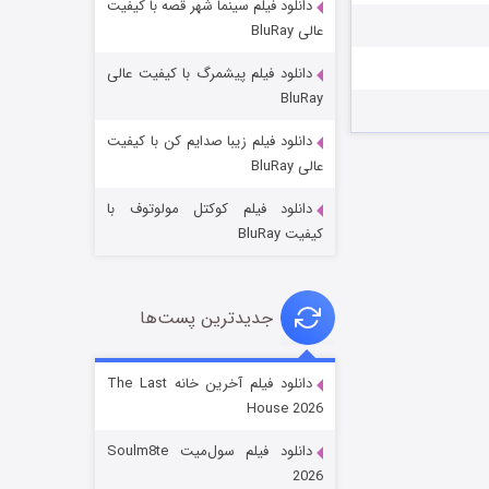
دانلود فیلم سینما شهر قصه با کیفیت
عالی BluRay
دانلود فیلم پیشمرگ با کیفیت عالی
BluRay
دانلود فیلم زیبا صدایم کن با کیفیت
جادوگری در مغولستان
عالی BluRay
۱۴ (زیرنویس)
قسمت
منتشر شد
دانلود فیلم کوکتل مولوتوف با
کیفیت BluRay
جدیدترین پست‌ها
دانلود فیلم آخرین خانه The Last
House 2026
باب اسفنجی فصل ۱۷
دانلود فیلم سول‌میت Soulm8te
۶ (زیرنویس)
قسمت
منتشر شد
2026