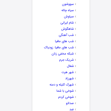
سووشون
سیاه چاله
سیاوش
شام ایرانی
شاهگوش
شب آهنگی
شب های مافیا
شب های مافیا: زودیاک
شبکه مخفی زنان
شریک جرم
شغال
شهر هرت
شهرزاد
شهرک کلیله و دمنه
شوخی با شما
شوخی کردم
صداتو
ضد