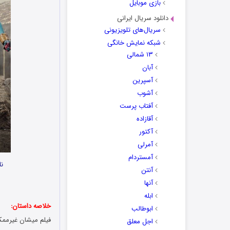
بازی موبایل
دانلود سریال ایرانی
سریال‌های تلویزیونی
شبکه نمایش خانگی
۱۳ شمالی
آبان
آسپرین
آشوب
آفتاب پرست
آقازاده
آکتور
آمرلی
آمستردام
نا
آنتن
آنها
ابله
خلاصه داستان:
ابوطالب
اجل معلق