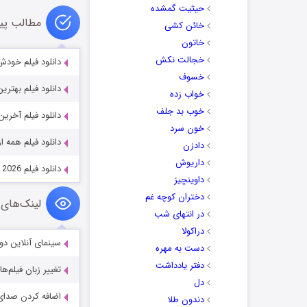
حیثیت گمشده
مطالب پی
خائن کشی
خاتون
خجالت نکش
دانلود فیلم خودش self 2020
خسوف
دانلود فیلم بهترین روز زندگی 2024
خواب زده
خوب بد جلف
دانلود فیلم آخرین وایکینگ 025
خون سرد
دانلود فیلم همه از یوهان متن
دادزن
داریوش
دانلود فیلم Golden Kamuy: Assault on Abashiri Prison 2026
داوینچیز
دختران کوچه غم
لینک‌های 
در انتهای شب
دراکولا
سینمای آنلاین دو
دست به مهره
دفتر یادداشت
تغییر زبان فیلم‌ها
دل
اضافه کردن صدای 
دندون طلا