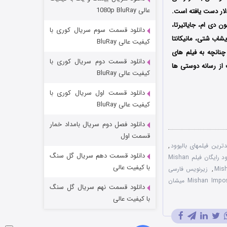
مردگان متحرک: شهر مرده ۳
عالی 1080p BluRay
گی Swaroop RSJ است که 1 آوریل 2022 در هند اکران شد و تا کنون به فروش جهانی 1.035 دلار دست یافته است.
۲ (زیرنویس)
قسمت
منتشر شد
درا، جانسون دی ام، جایاتیرتا،
دانلود قسمت سوم سریال کوری با
یشاب شتی، مانیکانتا
کیفیت عالی BluRay
چنانچه به فیلم های
دانلود قسمت دوم سریال کوری با
ت از رسانه دوستی ها
کیفیت عالی BluRay
دانلود قسمت اول سریال کوری با
کیفیت عالی BluRay
دانلود فصل دوم سریال بامداد خمار
شکست استوارت در نجات جهان
قسمت اول
ترین فیلمهای بالیوود
,
۷ (زیرنویس)
قسمت
منتشر شد
دانلود قسمت دهم سریال گل سنگ
دانلود رایگان فیلم Mishan
با کیفیت عالی
,
زیرنویس فارسی
فیلم Mishan Impossible 2022 میشان
دانلود قسمت نهم سریال گل سنگ
با کیفیت عالی