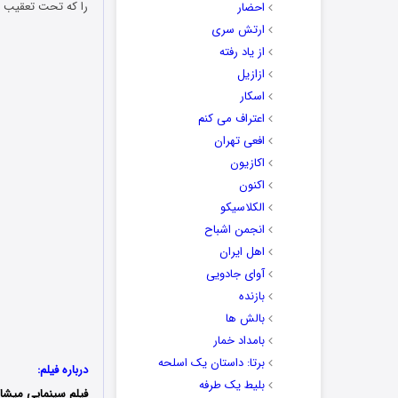
را که تحت تعقیب ت
احضار
ارتش سری
از یاد رفته
ازازیل
اسکار
اعتراف می کنم
افعی تهران
اکازیون
اکنون
الکلاسیکو
انجمن اشباح
اهل ایران
آوای جادویی
بازنده
بالش ها
بامداد خمار
برتا: داستان یک اسلحه
درباره فیلم:
بلیط یک‌‌ طرفه
فیلم سینمایی میشان غیرممکن (ble