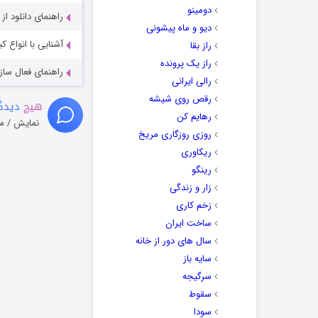
دومینو
راهنمای دانلود ا
دیو و ماه پیشونی
آشنایی با انواع ک
راز بقا
راز یک پرونده
راهنمای فعال سازی کیفیت R
رالی ایرانی
رقص روی شیشه
هیچ
دیدگا
رهایم کن
نمایش / م
روزی روزگاری مریخ
ریکاوری
رینگو
زار و زندگی
زخم کاری
ساخت ایران
سال های دور از خانه
سایه باز
سرگیجه
سقوط
سودا