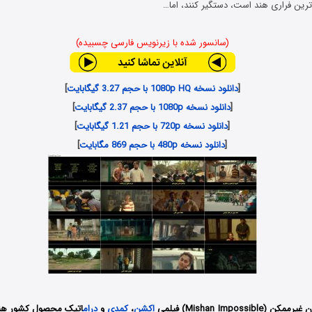
رین فراری هند است، دستگیر کنند، اما…
(سانسور شده با زیرنویس فارسی چسبیده)
[
دانلود نسخه 1080p HQ با حجم 3.27 گیگابایت
]
[
دانلود نسخه 1080p با حجم 2.37 گیگابایت
]
[
دانلود نسخه 720p با حجم 1.21 گیگابایت
]
[
دانلود نسخه 480p با حجم 869 مگابایت
]
Mishan Impossi) فیلمی
اکشن
،
کمدی
و
درام
اتیک محصول کشور هندو