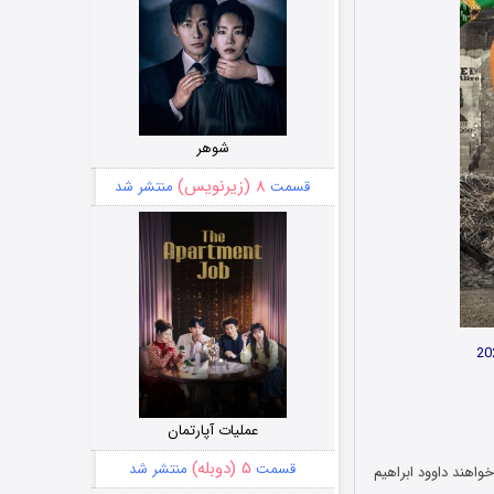
شوهر
۸ (زیرنویس)
قسمت
منتشر شد
عملیات آپارتمان
۵ (دوبله)
قسمت
منتشر شد
ست که می خواهند داوود ابراهیم