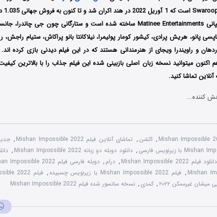
و نویسند
این فیلم توسط کمپانی Matinee Entertainments ساخته شده است و ستارگانی چون جی چان
تاپسی پانو، هریش پرادی، کیشور کومار پولیمرا، نیلاکانتا بانو پراکاش، ستیام راجش، ر
ردهان و راویندرا ویجای از هنرمندانی هستند که در این فیلم دیدنی بازی کرده اند. 
هم اکنون میتوانید نسخه زبان اصلی بازبینی شده این فیلم جذاب را با بالاترین کیفی
 آنلاین تماشا کنید.
ش کننده...
Mishan Impossible 
,
اکشن
,
تماشای آنلاین فیلم Mishan Impossible 2022
,
جدید
,
دانلود دوبله دو زبانه Mishan Impossible 2022
,
انلود فیلم Mishan Impossible 2022
,
درام
,
دوبله فارسی فیلم Mishan Impossible 2022
,
فیلم Mishan Impossible 2022 با زیرنویس چسبیده
,
ی میشان غیرممکن ۲۰۲۲
,
کمدی
,
نسخه سانسور شده فیلم Mishan Impossible 2022