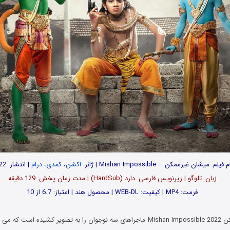
م فیلم: میشان غیرممکن – Mishan Impossible | ژانر:
اکشن
،
کمدی
،
درام
| انتشار: 2022
زبان: تلوگو | زیرنویس فارسی: دارد (HardSub) | مدت زمان پخش: 129 دقیقه
فرمت: MP4 | کیفیت: WEB-DL | محصول هند | امتیاز: 6.7 از 10
فیلم میشان غیرممکن Mishan Impossible 2022 ماجراهای سه نوجوان را به تصویر کشیده ا