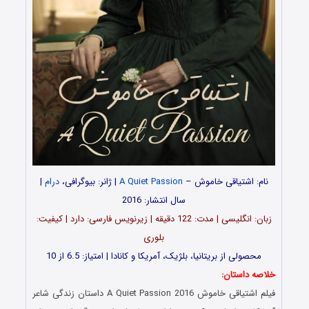
نام: اشتیاقی خاموش –
A Quiet Passion
| ژانر: بیوگرافی،
درام
|
سال انتشار: 2016
زبان: انگلیسی | مدت‌: 122 دقیقه | زیرنویس فارسی: دارد | کیفیت:
بلوری
محصولی از بریتانیا، بلژیک، آمریکا و کانادا | امتیاز: 6.5 از 10
خلاصه داستان:
فیلم اشتیاقی خاموش A Quiet Passion 2016 داستان زندگی شاعر