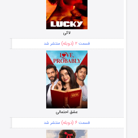
لاکی
۲ (دوبله)
قسمت
منتشر شد
عشق احتمالی
۶ (دوبله)
قسمت
منتشر شد