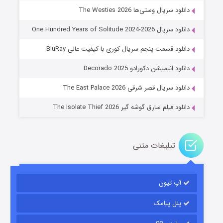
دانلود سریال وستی‌ها The Westies 2026
دانلود سریال One Hundred Years of Solitude 2024-2026
دانلود قسمت پنجم سریال کوری با کیفیت عالی BluRay
عملیات آپارتمان
دانلود انیمیشن دکورادو Decorado 2025
۲ (زیرنویس)
قسمت
منتشر شد
دانلود سریال قصر شرقی The East Palace 2026
دانلود فیلم سارق گوشه گیر The Isolate Thief 2026
تبلیغات متنی
آپ تیون
مردگان متحرک: شهر مرده ۳
۲ (زیرنویس)
قسمت
منتشر شد
پنل پیامک