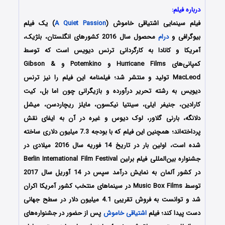
درباره فیلم:
فیلم سینمایی اشتیاقی خاموش (
A Quiet Passion
) یک فیلم
بیوگرافی و
درام
محصول سال 2016 کشورهای انگلستان، بلژیک،
آمریکا و کانادا به کارگردانی ترنس دیویس است که توسط
کمپانی‌های Hurricane Films و Potemkino و Gibson &
MacLeod تولید و منتشر شد؛ فیلمنامه این فیلم را نیز ترنس
دیویس به رشته تحریر درآورده و بازیگرانی چون اما بل، کیت
کارادین، جنیفر ایلی، سینتیا نیکسون، مایلز ریچاردسن، میشل
دلانگه، بارنی گلاور، لوک دیوس و غیره در آن به ایفای نقش
پرداخته‌اند؛ همچنین این فیلم که با بودجه 7.3 میلیون دلاری ساخته
شده است، اولین بار در تاریخ 14 فوریه سال 2016 میلادی در
جشنواره بین‌المللی فیلم برلین Berlin International Film Festival
در کشور آلمان به نمایش درآمد سپس در 14 آوریل سال 2017
توسط Music Box Films در سینماهای منتخب کشور آمریکا اکران
شد و توانست به فروش تقریبی 4.1 میلیون دلار در سطح جهانی
دست پیدا کند؛ فیلم
اشتیاقی خاموش
پس از حضور در جشنواره‌های