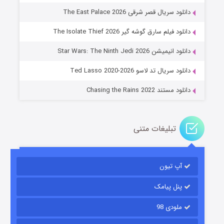
دانلود سریال قصر شرقی The East Palace 2026
دانلود فیلم سارق گوشه گیر The Isolate Thief 2026
جادوگری در مغولستان
دانلود انیمیشن Star Wars: The Ninth Jedi 2026
۱۴ (زیرنویس)
قسمت
منتشر شد
دانلود سریال تد لاسو Ted Lasso 2020-2026
دانلود مستند Chasing the Rains 2022
تبلیغات متنی
آپ تیون
باب اسفنجی فصل ۱۷
۶ (زیرنویس)
قسمت
منتشر شد
پنل پیامک
ملودی 98