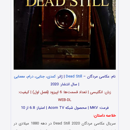
نام: عکاسی مردگان –
Dead Still
| ژانر:
کمدی
،
جنایی
،
درام
،
معمایی
| سال انتشار: 2020
زبان: انگلیسی | تعداد قسمت‌‌‌ها: 6 اپیزود (فصل اول) | کیفیت:
WEB-DL
فرمت: MKV | محصول شبکه Acorn TV | امتیاز: 6.8 از 10
خلاصه داستان:
سریال عکاسی مردگان Dead Still 2020 در دهه 1880 میلادی در