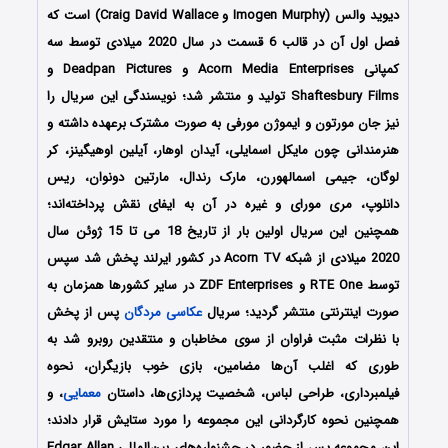
دیوید والس (Imogen Murphy و Craig David Wallace) است که
فصل اول آن در قالب 6 قسمت در سال 2020 میلادی توسط سه
کمپانی Acorn Media Enterprises و Deadpan Pictures و
Shaftesbury Films تولید و منتشر شد؛ نویسندگی این سریال را
نیز جان مورتون و ایموژن مورفی به صورت مشترک برعهده داشته و
هنرمندانی چون مایکل اسمایلی، آیدان اوهار، آیلین اوهیگینز، کر
لوگان، جیمی اسمالهورن، مارک رندال، مارتین دونوان، ریس
دانلوپ، مری مورای و غیره در آن به ایفای نقش پرداخته‌اند؛
همچنین این سریال اولین بار از تاریخ 18 می تا 15 ژوئن سال
2020 میلادی از شبکه Acorn TV در کشور ایرلند پخش شد سپس
توسط RTE One و ZDF Enterprises در سایر کشورها همزمان به
صورت اینترنتی منتشر گردید؛ سریال
عکاسی مردگان
پس از پخش
با نظرات مثبت فراوان از سوی مخاطبان و منتقدین روبرو شد به
طوری که اغلب آن‌ها مضامین، بازی خوب بازیگران، نحوه
فیلمبرداری، طراحی لباس، شخصیت پردازی‌ها، داستان
معمایی
، و
همچنین نحوه کارگردانی این مجموعه را مورد ستایش قرار دادند؛
این مجموعه پس از حضور در جشنواره‌های بین‌المللی Edgar Allan