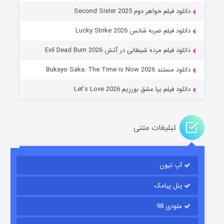
دانلود فیلم خواهر دوم Second Sister 2025
جادوگری در مغولستان
دانلود فیلم ضربه شانس Lucky Strike 2026
۱۴ (زیرنویس)
قسمت
منتشر شد
دانلود فیلم مرده شیطانی در آتش Evil Dead Burn 2026
دانلود مستند Bukayo Saka: The Time is Now 2026
دانلود فیلم بیا عشق بورزیم Let’s Love 2026
تبلیغات متنی
باب اسفنجی فصل ۱۷
آپ تیون
۶ (زیرنویس)
قسمت
منتشر شد
پنل پیامک
ملودی 98