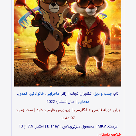
نام:
چیپ و دیل
: تکاوران نجات
| ژانر:
ماجرایی
،
خانوادگی
،
کمدی
،
معمایی
| سال انتشار: 2022
زبان: دوبله فارسی + انگلیسی | زیرنویس فارسی: دارد | مدت زمان:
97 دقیقه
فرمت: MKV | محصول دیزنی‌پلاس +Disney | امتیاز: 7.9 از 10
خلاصه داستان: