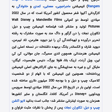
Rangers
) انیمیشنی
ماجراجویی
،
معمایی
،
کمدی
و
خانوادگی
به
کارگردانی آکیوا شفر محصول کشور آمریکا است که در سال 2022
میلادی توسط دو کمپانی Mandeville Films و Walt Disney
Pictures تولید و منتشر شد؛ فیلمنامه انیمیشن چیپ و دیل:
تکاوران نجات را دن گرگور و داگ مند به صورت مشترک به رشته
تحریر درآورده‌‌‌‌‌ و تهیه‌کنندگی آن را نیز دیوید هابرمن، تاد لیبرمن،
دیوید شارف و الکساندر یانگ برعهده داشته‌اند؛ در نسخه اصلی این
انیمیشن هنرمندانی همچون اندی سمبرگ، جان مولانی، کی کی
لین، ویل آرنت، اریک بانا، فلولا بورگ، دنیس هایسبرت، کیگان-
مایکل کی و غیره به صداپیشگی به جای کاراکترهای اصلی انیمیشن
پرداخته‌اند؛ همچنین این انیمیشن که با الهام از دو شخصیت
کلاسیک چیپ و دیل و با بودجه 200 میلیون دلاری ساخته شده
است، اولین بار در تاریخ 20 می سال 2022 میلادی توسط سرویس
ویدئویی +Disney در آمریکا، کانادا، انگلستان و سایر کشورها
همزمان به صورت اینترنتی منتشر شد؛ جالب است بدانید
لایو اکشن
چیپ و دیل: تکاوران نجات
پس از پخش با نظرات مثبت فراوان و