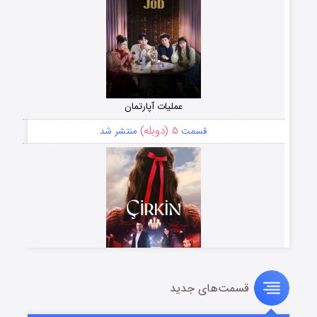
عملیات آپارتمان
۵ (دوبله)
قسمت
منتشر شد
قسمت‌های جدید
سریال زشت
۲ (زیرنویس)
قسمت
منتشر شد