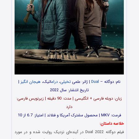
نام: دوگانه –
Dual
| ژانر: علمی
تخیلی
،
درام
اتیک،
هیجان انگیز
|
تاریخ انتشار: سال 2022
زبان: دوبله فارسی + انگلیسی | مدت‌: 90 دقیقه | زیرنویس فارسی:
دارد
فرمت: MKV | محصول مشترک آمریکا و فنلاند | امتیاز: 6.7 از 10
خلاصه داستان:
فیلم دوگانه Dual 2022 در آینده‌ای نزدیک روایت شده و در مورد