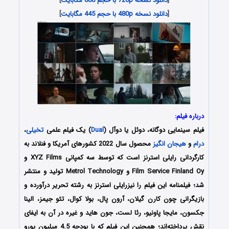
[
دانلود نسخه 720p با حجم 888 مگابایت
]
[
دانلود نسخه 480p با حجم 445 مگابایت
]
درباره فیلم:
فیلم سینمایی دوگانه، دوئل یا دوآل (
Dual
) یک فیلم علمی
تخیلی
،
درام
و
هیجان انگیز
محصول سال 2022 کشورهای آمریکا و فنلاند به
کارگردانی رایلی استرنز است که توسط سه کمپانی XYZ Films و
Film Service Finland Oy و Metrol Technology تولید و منتشر
شد؛ فیلمنامه این فیلم را نیزرایلی استرنز به رشته تحریر درآورده و
بازیگرانی چون کارن گیلان، آرون پال، بولا کوال، تئو جیمز، الینا
جکسون، مایجا پاونیو، رئا لست، جون هاید و غیره در آن به ایفای
نقش پرداخته‌اند؛ همچنین این فیلم که با بودجه 4.5 میلیون یورو