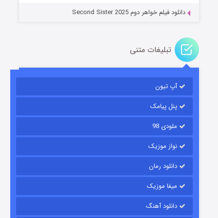
دانلود فیلم خواهر دوم Second Sister 2025
تبلیغات متنی
باب اسفنجی فصل ۱۷
آپ تیون
۶ (زیرنویس)
قسمت
منتشر شد
پنل پیامک
ملودی 98
نواز موزیک
دانلود رمان
میفا موزیک
رویایی برای تو
دانلود آهنگ