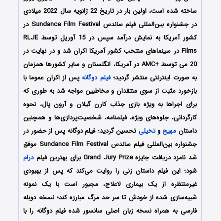
ساخته شده است، اولین بار در تاریخ 22 ژانویه سال 2022 میلادی
در جشنواره بین‌المللی فیلم ساندس Sundance Film Festival در
کشور آمریکا به نمایش درآمد سپس در 15 آوریل توسط RLJE
Films در سینماهای منتخب کشور آمریکا اکران شد و در نهایت در
20 می توسط +AMC در آمریکا، انگلستان و سایر کشورها همزمان
به صورت اینترنتی منتشر گردید؛
فیلم دوگانه
پس از اکران عموما با
بازخورد مثبت از سوی منتقدان و مخاطبین مواجه شد به طوری که
برای اجراها به ویژه بازی جذاب کارن گیلان و آرون پال، نحوه
کارگردانی، جلوه‌های ویژه، فیلمنامه، شخصیت‌پردازی‌ها و همچنین
داستان
مهیج
و
تخیلی
تحسین گردید؛ فیلم دوگانه پس از حضور در
جشنواره بین‌المللی فیلم ساندس Sundance Film Festival موفق
شد نامزد دریافت جایزه Grand Jury Prize برای بهترین فیلم
درام
شود؛ این فیلم داستان زنی را روایت می‌کند که پس از بهبودی
غیرمنتظره از یک بیماری لاعلاج، مجبور است با یک نمونه
شبیه‌سازی شده از خودش تا سر حد مرگ مبارزه کند؛ نسخه دوبله
فارسی به همراه نسخه زبان اصلی سانسور شده فیلم دوگانه را با