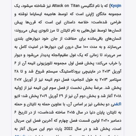
Kyojin
) که با نام انگلیسی Attack on Titan نیز شناخته میشود، یک
مجموعه مانگای ژاپنی است که توسط هاجیمه ایسایاما نوشته و
طراحی شده‌است؛ خلاصه داستان این است که قرن‌ها پیش
انسان‌ها توسط غول‌هایی به نام تایتان تا مرز نابودی پیش می‌روند؛
انسان‌های باقی‌مانده برای حفاظت از جان خود دیوارهای بلندی
می‌سازند و به مدت ۱۰۰ سال درون این دیوارها در امنیت کامل به
سر می‌برند تا زمانی که یک غول عظیم‌الجثه پدیدار می‌شود و دیوار
را خراب می‌کند؛ پخش فصل اول مجموعه تلویزیونی انیمه آن از ۶
آوریل ۲۰۱۳ در ماینیچی برودکاستینگ سیستم شروع شد و تا ۲۸
سپتامبر ۲۰۱۳ به طول انجامید؛ فصل دوم انیمه نیز از آوریل ۲۰۱۷
پخش شد. عرضهٔ بخش نخست از فصل سوم این انیمه نیز از ژوئیه
۲۰۱۸ آغاز شد و بخش دوم آن نیز از ۲۹ آوریل ۲۰۱۹ پخش شد؛ لایو
اکشن
ی دو بخشی نیز بر اساس آن، با عناوین حمله به تایتان و حمله
به تایتان: پایان دنیا در سال ۲۰۱۵ ساخته شده‌است؛ از در تاریخ ۶
دسامبر ۲۰۲۰ اولین قسمت فصل چهارم که آخرین فصل این سریال
است، پخش شد و در سال 2022 پارت دوم این سریال آغاز به