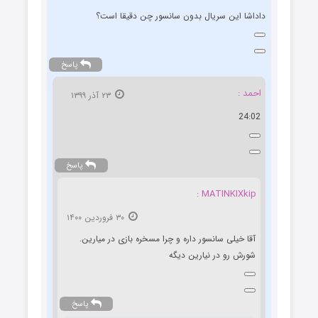
داداشا این سریال بدون سانسور چن دقیقا است؟
پاسخ
احمد :
۲۳ آذر ۱۳۹۹
24:02
پاسخ
MATINKIXkip :
۳۰ فروردین ۱۴۰۰
آقا خیلی سانسور داره و چرا مسخره بازی در میارین.
شورش رو در نیارین دیگه
پاسخ