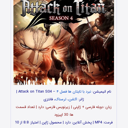
نام انیمیشن:
نبرد با تایتان ها فصل ۴
– Attack on Titan S04 |
ژانر:
اکشن
،
ترسناک
، فانتزی
زبان: دوبله فارسی + ژاپنی | زیرنویس فارسی: دارد | تعداد قسمت
ها: 30 اپیزود
فرمت: MP4 | پخش آنلاین: دارد | محصول ژاپن | امتیاز: 8.8 از 10