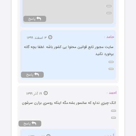
پاسخ
حامد :
۳ اسفند ۱۳۹۹
سایت مجبور تابع قوانین محتوا یی کشور باشه .لطفا بچه گانه
برخورد نکنید
پاسخ
احمد :
۱۹ آذر ۱۳۹۹
اتک چیزی نداره که سانسور بشه.مگه اینکه روسری بزارن سرشون
پاسخ
آرین :