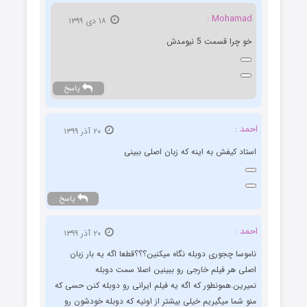
Mohamad :
۱۸ دی ۱۳۹۹
خو چرا قسمت 5 نیومدش
پاسخ
احمد :
۲۰ آذر ۱۳۹۹
استاد کیفش به اینه که زبان اصلی ببینی
پاسخ
احمد :
۲۰ آذر ۱۳۹۹
ناموسا چجوری دوبله نگاه میکنین؟؟؟قطعا اگه یه بار زبان
اصلی هر فیلم خارجی رو ببینین اصلا سمت دوبله
نمیرین.همونطور که اگه یه فیلم ایرانی رو دوبله کنن حسی که
منو شما میگیریم خیلی بیشتر از اونیه که دوبله خودشون رو