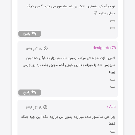
تو دیگه کی هستی . اتک رو هم سانسور می کنید ؟ من دیگه
حرفی ندارم 🙂
پاسخ
desigarder78 :
۱۸ آذر ۱۳۹۹
ادمین ازت خواهش میکنم بدون سانسور بزار به قرآن دهنمون
سرویس شد با دوبله به این خوبی آدم مجبور بشه بره زیرنویس
ببینه
پاسخ
Aaa :
۱۹ آذر ۱۳۹۹
چرا هی سانسور شده میزارید بدون س بزارید مگه این چیه جنگه
فقط