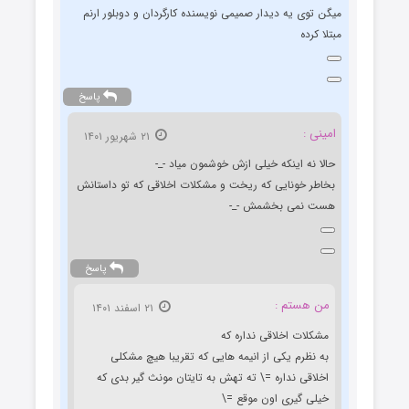
میگن توی یه دیدار صمیمی نویسنده کارگردان و دوبلور ارنم
مبتلا کرده
پاسخ
امینی :
۲۱ شهریور ۱۴۰۱
حالا نه اینکه خیلی ازش خوشمون میاد -_-
بخاطر خونایی که ریخت و مشکلات اخلاقی که تو داستانش
هست نمی بخشمش -_-
پاسخ
من هستم :
۲۱ اسفند ۱۴۰۱
مشکلات اخلاقی نداره که
به نظرم یکی از انیمه هایی که تقریبا هیچ مشکلی
اخلاقی نداره =\ ته تهش به تایتان مونث گیر بدی که
خیلی گیری اون موقع =\