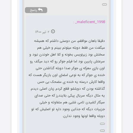
پاسخ
maleficent_1998_ :
۲ تیر ۱۴۰۰
دقیقا باهان موافقم، من دوستی داشتم که همیشه
میگفت من فقط دوبله میتونم ببینم و خیلی هم
سختش بود زیرنویس بخونه و کلا اهل خوندن نبود و
سرعتش پایین بود اما فیلم جوکر رو که دید میگف رو
اون بازی معرکه ی جوکر صدا دوبله گذاشتن حتی
خنده ی جوکر که به نوعی امضای اون بازیگر هست که
واقعا کارش درسته یه خنده ی مضحک بی حس
گذاشته بودن که دوبلشو قظع کردم زبان اصلی دیدم.
یه مثال دیگه سریال پیکی بلایندرز که حتی صدای
سیگار کشیدن تامی شلبی هم متفاوته و خیلی
جزییات دیگه که جذابن وجود داره تو اصلیش که تو
دوبله واقعا اونها وجود ندارن.