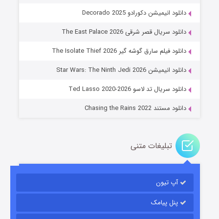
دانلود انیمیشن دکورادو Decorado 2025
دانلود سریال قصر شرقی The East Palace 2026
دانلود فیلم سارق گوشه گیر The Isolate Thief 2026
جادوگری در مغولستان
دانلود انیمیشن Star Wars: The Ninth Jedi 2026
۱۴ (زیرنویس)
قسمت
منتشر شد
دانلود سریال تد لاسو Ted Lasso 2020-2026
دانلود مستند Chasing the Rains 2022
تبلیغات متنی
آپ تیون
باب اسفنجی فصل ۱۷
۶ (زیرنویس)
قسمت
منتشر شد
پنل پیامک