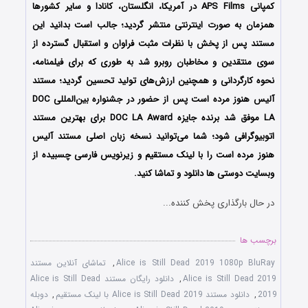
کمپانی APS Films در آمریکا، انگلستان، کانادا و سایر کشورها
همزمان به صورت اینترنتی منتشر گردید؛ جالب است بدانید این
مستند پس از پخش با نظرات مثبت فراوان و استقبال گسترده از
سوی منتقدین و مخاطبان روبرو شد به طوری که برای فیلمنامه،
نحوه کارگردانی و همچنین ارزش‌های تولید تحسین گردید؛ مستند
آلیس هنوز مرده است پس از حضور در جشنواره‌‌ بین‌المللی DOC
LA موفق شد برنده جایزه DOC LA Award برای بهترین مستند
اتوبیوگرافی شود؛ شما می‌توانید نسخه زبان اصلی مستند آلیس
هنوز مرده است را با لینک مستقیم و زیرنویس فارسی چسبیده از
وبسایت دوستی ها دانلود و تماشا کنید.
در حال بارگذاری پخش کننده...
برچسب ها
Alice is Still Dead 2019 1080p BluRay
,
تماشای آنلاین مستند
Alice is Still Dead 2019
,
دانلود رایگان مستند Alice is Still Dead
2019
,
دانلود مستند Alice is Still Dead 2019 با لینک مستقیم
,
دوبله