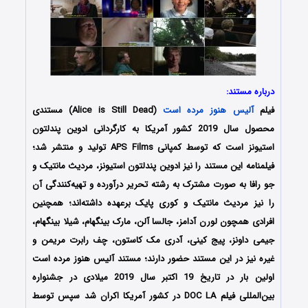
درباره مستند:
فیلم
آلیس هنوز مرده است
(Alice is Still Dead) مستندی
محصول سال 2019 کشور آمریکا به کارگردانی ادوین پندلتون
استیونز است که توسط کمپانی APS Films تولید و منتشر شد؛
فیلمنامه این مستند را نیز ادوین پندلتون استیونز، مردیث مانتیک و
جو رافا به صورت مشترک به رشته تحریر درآورده و تهیه‌کنندگی آن
را نیز مردیث مانتیک و کوری پایک برعهده داشته‌اند؛ همچنین
افرادی همچون لورن آدامز، جالسا آلن، مارک بینگهام، شیلا بینگهام،
جیمی داونز، پیج کینی، آدری مک کاستون، چف رابرت مریمن و
غیره نیز در این مستند حضور دارند؛ مستند آلیس هنوز مرده است
اولین بار در تاریخ 19 اکتبر سال 2019 میلادی در جشنواره
بین‌المللی فیلم DOC LA در کشور آمریکا اکران شد سپس توسط