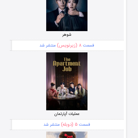
شوهر
۸ (زیرنویس)
قسمت
منتشر شد
عملیات آپارتمان
۵ (دوبله)
قسمت
منتشر شد