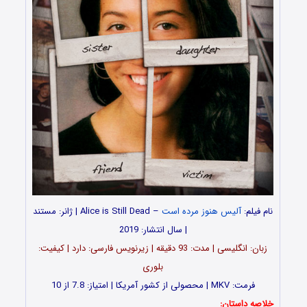
نام فیلم:
آلیس هنوز مرده است
– Alice is Still Dead | ژانر: مستند
| سال انتشار: 2019
زبان: انگلیسی | مدت‌: 93 دقیقه | زیرنویس فارسی: دارد | کیفیت:
بلوری
فرمت: MKV | محصولی از کشور آمریکا | امتیاز: 7.8 از 10
خلاصه داستان: