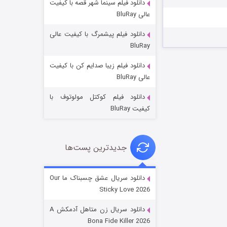
دانلود فیلم سینما شهر قصه با کیفیت
عالی BluRay
دانلود فیلم پیشمرگ با کیفیت عالی
BluRay
دانلود فیلم زیبا صدایم کن با کیفیت
عملیات آپارتمان
عالی BluRay
۲ (زیرنویس)
قسمت
منتشر شد
دانلود فیلم کوکتل مولوتوف با
کیفیت BluRay
جدیدترین پست‌ها
دانلود سریال عشق چسبناک ما Our
Sticky Love 2026
مردگان متحرک: شهر مرده ۳
دانلود سریال زن متاهل آدمکش A
۲ (زیرنویس)
قسمت
منتشر شد
Bona Fide Killer 2026