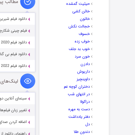
مطالب پی
حیثیت گمشده
خائن کشی
خاتون
دانلود فیلم شیرین مثل پای 2
خجالت نکش
فیلم چینی شکارچی هیولا ۲۰۲۰ ب
خسوف
خواب زده
دانلود فیلم Love Is Love Is Love 2020
خوب بد جلف
دانلود فیلم بی گناهان ents 2021
خون سرد
دادزن
دانلود فیلم A Slice of Chicago Romance 2022
داریوش
داوینچیز
لینک‌های 
دختران کوچه غم
در انتهای شب
سینمای آنلاین دو
دراکولا
دست به مهره
تغییر زبان فیلم‌ها
دفتر یادداشت
اضافه کردن صدای 
دل
دندون طلا
راهنمای دانلود ا