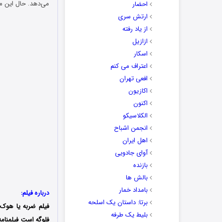
می‌دهد. حال این م
احضار
ارتش سری
از یاد رفته
ازازیل
اسکار
اعتراف می کنم
افعی تهران
اکازیون
اکنون
الکلاسیکو
انجمن اشباح
اهل ایران
آوای جادویی
بازنده
بالش ها
بامداد خمار
درباره فیلم:
برتا: داستان یک اسلحه
فیلم ضربه یا هوک 
بلیط یک‌‌ طرفه
فلوگه است فیلمنامه 