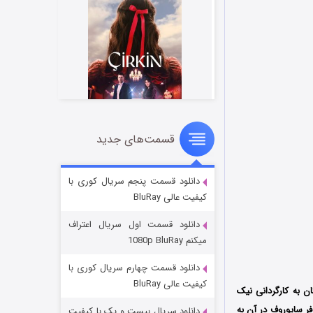
قسمت‌های جدید
سریال زشت
۵ (زیرنویس)
قسمت
منتشر شد
دانلود قسمت پنجم سریال کوری با
کیفیت عالی BluRay
دانلود قسمت اول سریال اعتراف
میکنم 1080p BluRay
دانلود قسمت چهارم سریال کوری با
کیفیت عالی BluRay
ر انگلستان به کارگردانی نیک
فر سایوروف در آن به
دانلود سریال بیست و یک با کیفیت