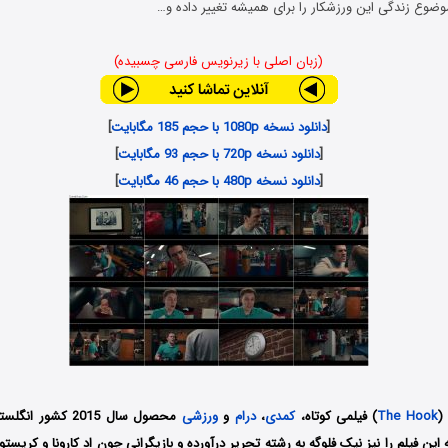
وضوع زندگی این ورزشکار را برای همیشه تغییر داده و…
(زبان اصلی با زیرنویس فارسی چسبیده)
[
دانلود نسخه 1080p با حجم 185 مگابایت
]
[
دانلود نسخه 720p با حجم 93 مگابایت
]
[
دانلود نسخه 480p با حجم 46 مگابایت
]
(
The Hook
) فیلمی کوتاه،
کمدی
،
درام
و
ورزشی
محصول سال 2015 کشو
این فیلم را نیز نیک فلوگه به رشته تحریر درآورده و بازیگرانی چون اد کارونا و کریستو