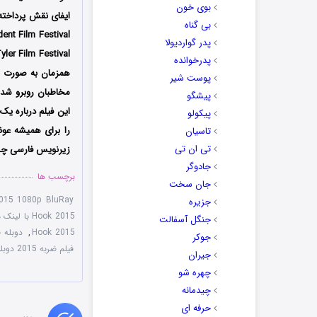
بوی خون
بی گناه
پدر گواردیولا
پدرخوانده
همزمان به صورت ای
پوست شیر
مخاطبان روبرو شد 
پیشگو
این فیلم درباره ی
پیکولو
را برای همیشه عوض
تاسیان
تی ان تی
زیرنویس فارسی چسب
جادوگر
برچسب ها
جان سخت
015 1080p BluRay
جزیره
Hook 2015 با لینک مستقیم
جنگل آسفالت
Hook 2015
,
دوبله فارسی
جوکر
فیلم ضربه 2015 دوبله فارسی
جیران
چهره شو
چیدمانه
حرفه ای