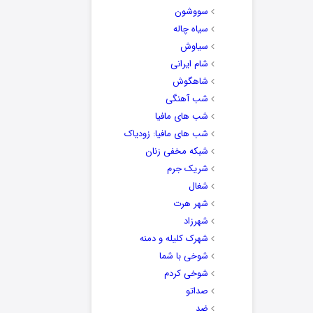
سووشون
سیاه چاله
سیاوش
شام ایرانی
شاهگوش
شب آهنگی
شب های مافیا
شب های مافیا: زودیاک
شبکه مخفی زنان
شریک جرم
شغال
شهر هرت
شهرزاد
شهرک کلیله و دمنه
شوخی با شما
شوخی کردم
صداتو
ضد