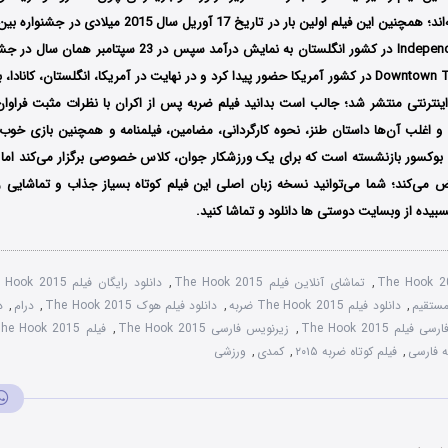
Independent Film Festival در کشور انگلستان به نمایش درآمد سپس د
Downtown Tyler Film Festival در کشور آمریکا حضور پیدا کرد و در نهایت در آمریکا، انگلستان، ک
نترنتی منتشر شد؛ جالب است بدانید فیلم ضربه پس از اکران با نظرات مثبت فراوا
و اغلب آن‌ها داستان طنز، نحوه کارگردانی، مضامین، فیلمنامه و همچنین بازی خوب ب
ک بوکسور بازنشسته است که برای یک ورزشکار جوان، کلاس خصوصی برگزار می‌کند اما 
 می‌کند؛ شما می‌توانید نسخه زبان اصلی این فیلم کوتاه بسیاز جذاب و تماشایی را
یده از وبسایت دوستی ها دانلود و تماشا کنید.
The Hook 2
,
تماشای آنلاین فیلم The Hook 2015
,
دانلود رایگان فیلم The Hook 2015
,
دانلود فیلم The Hook 2015 ضربه
,
دانلود فیلم هوک The Hook 2015
,
درام
,
 فیلم The Hook 2015
,
زیرنویس فارسی The Hook 2015
,
فیلم The Hook 2015 با زیرنویس چسبیده
,
فیلم کوتاه ضربه ۲۰۱۵
,
کمدی
,
ورزشی