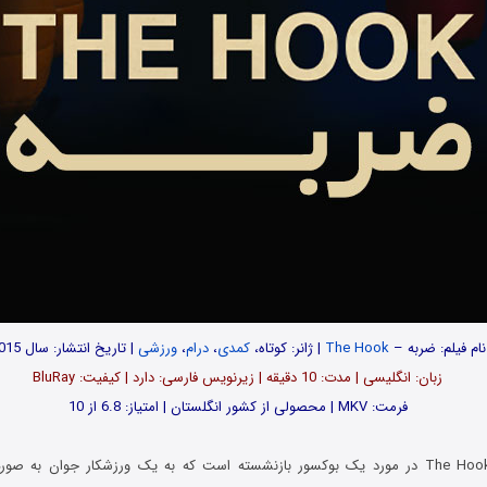
نام فیلم: ضربه –
The Hook
| ژانر: کوتاه،
کمدی
،
درام
،
ورزشی
| تاریخ انتشار: سال 2015
زبان: انگلیسی | مدت: 10 دقیقه | زیرنویس فارسی: دارد | کیفیت: BluRay
فرمت: MKV | محصولی از کشور انگلستان | امتیاز: 6.8 از 10
فیلم ضربه The Hook 2015 در مورد یک بوکسور بازنشسته است که به یک ورزشکار جوان