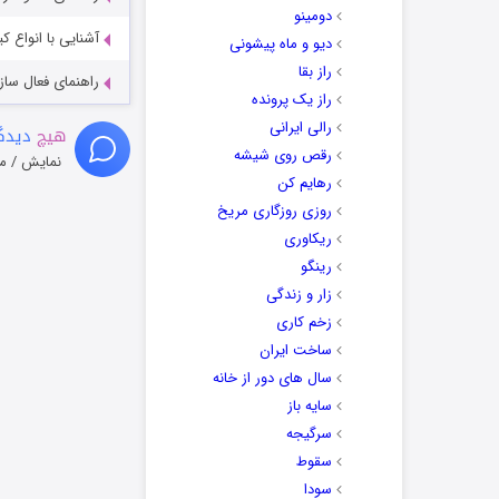
دومینو
آشنایی با انواع ک
دیو و ماه پیشونی
راز بقا
راهنمای فعال سازی کیفیت R
راز یک پرونده
رالی ایرانی
هیچ
دیدگا
رقص روی شیشه
نمایش / م
رهایم کن
روزی روزگاری مریخ
ریکاوری
رینگو
زار و زندگی
زخم کاری
ساخت ایران
سال های دور از خانه
سایه باز
سرگیجه
سقوط
سودا