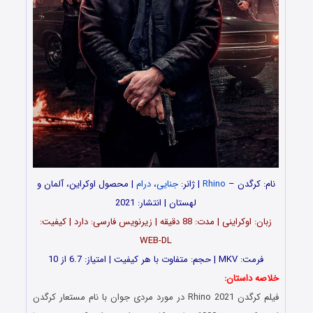
نام: کرگدن –
Rhino
| ژانر:
جنایی
،
درام
| محصول اوکراین، آلمان و
لهستان | انتشار: 2021
زبان: اوکراینی | مدت‌‌: 88 دقیقه | زیرنویس فارسی: دارد | کیفیت:
WEB-DL
فرمت: MKV | حجم: متفاوت با هر کیفیت | امتیاز: 6.7 از 10
خلاصه داستان:
فیلم کرگدن Rhino 2021 در مورد مردی جوان با نام مستعار کرگدن