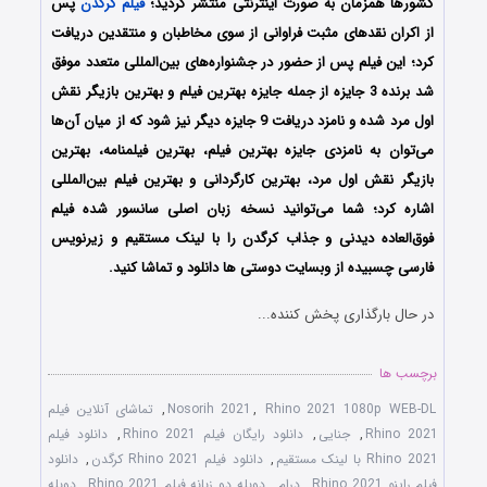
کشورها همزمان به صورت اینترنتی منتشر گردید؛
فیلم کرگدن
پس
از اکران نقدهای مثبت فراوانی از سوی مخاطبان و منتقدین دریافت
کرد؛ این فیلم پس از حضور در جشنواره‌های بین‌المللی متعدد موفق
شد برنده 3 جایزه از جمله جایزه بهترین فیلم و بهترین بازیگر نقش
اول مرد شده و نامزد دریافت 9 جایزه دیگر نیز شود که از میان آن‌ها
می‌توان به نامزدی جایزه بهترین فیلم، بهترین فیلمنامه، بهترین
بازیگر نقش اول مرد، بهترین کارگردانی و بهترین فیلم بین‌المللی
اشاره کرد؛ شما می‌توانید نسخه زبان اصلی سانسور شده فیلم
فوق‌العاده دیدنی و جذاب کرگدن را با لینک مستقیم و زیرنویس
فارسی چسبیده از وبسایت دوستی ها دانلود و تماشا کنید.
در حال بارگذاری پخش کننده...
برچسب ها
Rhino 2021 1080p WEB-DL
,
Nosorih 2021
,
تماشای آنلاین فیلم
Rhino 2021
,
جنایی
,
دانلود رایگان فیلم Rhino 2021
,
دانلود فیلم
Rhino 2021 با لینک مستقیم
,
دانلود فیلم Rhino 2021 کرگدن
,
دانلود
فیلم راینو Rhino 2021
,
درام
,
دوبله دو زبانه فیلم Rhino 2021
,
دوبله