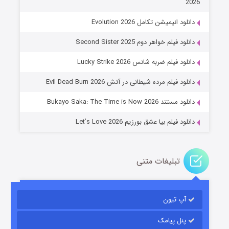
2026
دانلود انیمیشن تکامل Evolution 2026
دانلود فیلم خواهر دوم Second Sister 2025
جادوگری در مغولستان
دانلود فیلم ضربه شانس Lucky Strike 2026
۱۴ (زیرنویس)
قسمت
منتشر شد
دانلود فیلم مرده شیطانی در آتش Evil Dead Burn 2026
دانلود مستند Bukayo Saka: The Time is Now 2026
دانلود فیلم بیا عشق بورزیم Let’s Love 2026
تبلیغات متنی
باب اسفنجی فصل ۱۷
آپ تیون
۶ (زیرنویس)
قسمت
منتشر شد
پنل پیامک