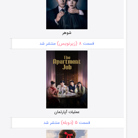
شوهر
۸ (زیرنویس)
قسمت
منتشر شد
عملیات آپارتمان
۵ (دوبله)
قسمت
منتشر شد