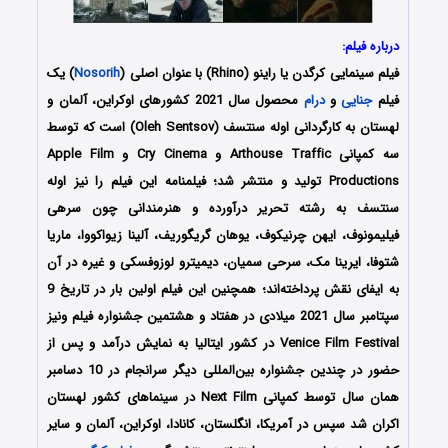
درباره فیلم:
فیلم سینمایی کرگدن یا راینو (Rhino) با عنوان اصلی (
Nosorih
) یک
فیلم
جنایی
و
درام
محصول سال 2021 کشورهای اوکراین، آلمان و
لهستان به کارگردانی اوله سنتسف (Oleh Sentsov) است که توسط
سه کمپانی Arthouse Traffic و Cry Cinema و Apple Film
Productions تولید و منتشر شد؛ فیلمنامه این فیلم را نیز اوله
سنتسف به رشته تحریر درآورده و هنرمندانی چون سرهی
فیلیمونوف، ایهن چرنیکوف، یوهان گریگوریف، آلینا زیواکووا، ماریا
شتوفا، ایرینا مک، سرحی سمیان، دیمیترو لوزوفسکی و غیره در آن
به ایفای نقش پرداخته‌اند؛ همچنین این فیلم اولین بار در تاریخ 9
سپتامبر سال 2021 میلادی در هفتاد و هشتمین جشنواره فیلم ونیز
Venice Film Festival در کشور ایتالیا به نمایش درآمد و پس از
حضور در چندین جشنواره بین‌المللی دیگر سرانجام در 10 دسامبر
همان سال توسط کمپانی Next Film در سینماهای کشور لهستان
اکران شد سپس در آمریکا، انگلستان، کانادا، اوکراین، آلمان و سایر