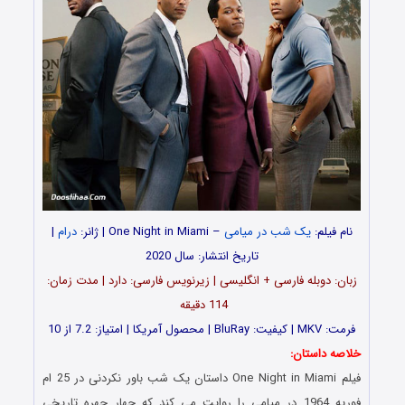
نام فیلم:
یک شب در میامی
– One Night in Miami | ژانر:
درام
|
تاریخ انتشار: سال 2020
زبان: دوبله فارسی + انگلیسی | زیرنویس فارسی: دارد | مدت زمان:
114 دقیقه
فرمت: MKV | کیفیت: BluRay | محصول آمریکا | امتیاز: 7.2 از 10
خلاصه داستان:
فیلم One Night in Miami داستان یک شب باور نکردنی در 25 ام
فوریه 1964 در میامی را روایت می کند که چهار چهره تاریخی