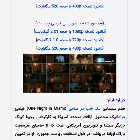
[
دانلود نسخه 480p با حجم 520 مگابایت
]
(سانسور شده با زیرنویس فارسی چسبیده)
[
دانلود نسخه 1080p با حجم 2.01 گیگابایت
]
[
دانلود نسخه 720p با حجم 1.0 گیگابایت
]
[
دانلود نسخه 480p با حجم 520 مگابایت
]
درباره فیلم:
فیلم سینمایی
یک شب در میامی
(One Night in Miami) فیلمی
درام
اتیک محصول ایالات متحده آمریکا به کارگردانی رجینا کینگ
بازیگر سینما و تلویزیون آمریکایی است که از حامیان سرسخت
باراک اوباما می‌باشد؛ در طول انتخابات ریاست جمهوری او در کمپین