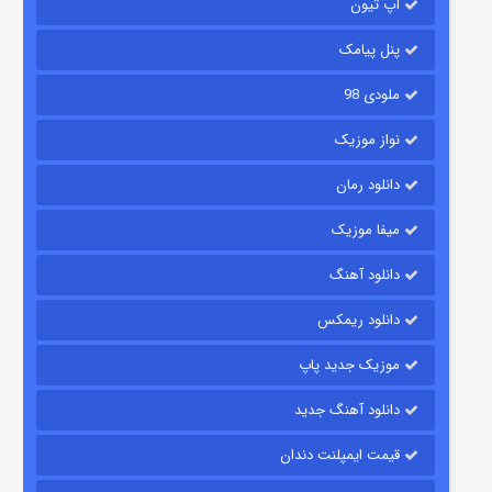
آپ تیون
پنل پیامک
ملودی 98
نواز موزیک
دانلود رمان
میفا موزیک
شکست استوارت در نجات جهان
دانلود آهنگ
۷ (زیرنویس)
قسمت
منتشر شد
دانلود ریمکس
موزیک جدید پاپ
دانلود آهنگ جدید
قیمت ایمپلنت دندان