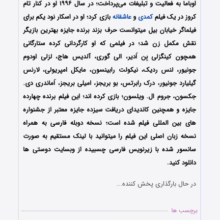
اوباما به فعالیت و تبلیغات می‌پرداخت؛ در سال ۱۹۹۶ او در کنار تام
کروز در یک فیلم
کمدی
و
عاشقانه
بازی کرد؛ او در اسکار نود یکم برای
فیلماگر خیابان بیل میتوانست حرف بزند برنده جایزه بهترین بازیگر
نقش مکمل زن شد؛ در فیلمی که او کارگردانی کرده ستارگانی
همچون کینگزلی بِن اَدیر، الی گوری، آلدیس هاج، لزلی اودوم
جونیور، لنس ردیک، نیکولت رابینسون، مایکل امپریولی، لارنس
گیلیارد جونیور، درک رابرتس، بو بریجز، امیلی بریجز، اَماندری دی.
جکسون، جروم ال. ویلسون؛ بازی کرده اند؛ این فیلم برنده چهارده
جایزه و همچنین کاندیدای دریافت سیزده جایزه معتبر از جشنواره
های بین المللی فیلم شده است؛ نسخه دوبله فارسی به همراه
نسخه زبان اصلی این فیلم را میتوانید با لینک مستقیم به صورت
سانسور شده با زیرنویس فارسی چسبیده از وبسایت دوستی ها
دانلود کنید.
در حال بارگذاری پخش کننده...
برچسب ها