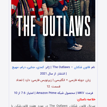
نام:
قانون شکنان
– The Outlaws | ژانر:
کمدی
،
جنایی
،
درام
،
مهیج
| انتشار: از سال 2021
زبان: دوبله فارسی + انگلیسی | زیرنویس فارسی: دارد | تعداد
قسمت‌‌‌‌‌: 12
فرمت: MKV | محصول شبکه Amazon Prime | امتیاز: 7.6 از 10
خلاصه داستان:
سریال قانون شکنان The Outlaws در مورد هفت قانون‌شکن با