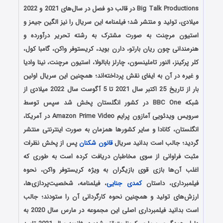
Big Talk Productions در قالب دو فصل در سال‌های 2021 و 2022
میلادی، تولید و منتشر شد؛ فیلمنامه این سریال را نیز الگین جیمز و
استیون مرچنت به صورت مشترک به رشته تحریر درآورده و
هنرمندانی چون ریان بارتو، دارن بوید، کریستوفر واکن، گامبا کول،
کلر پرکینز، النور تاملینسون، چارلز بابالولا، استیون مرچنت، نینا وادیا
و غیره در آن به ایفای نقش پرداخته‌اند؛ همچنین این سریال اولین
بار از تاریخ 25 اکتبر سال 2021 تا 5 آگوست سال 2022 میلادی از
شبکه BBC One در کشور انگلستان پخش شد سپس توسط
سرویس ویدئویی آمازون پرایم Amazon Prime Video در آمریکا،
انگلستان، کانادا و سایر کشورها همزمان به صورت اینترنتی منتشر
گردید؛ جالب است بدانید سریال
قانون شکنان
پس از پخش نظرات
مثبت فراوانی از سوی مخاطبان دریافت کرده است به طوری که
اغلب آن‌ها بازی قوی بازیگران به ویژه کریستوفر واکن، نحوه
فیلمبرداری، داستان
کمدی
جنایی
، فیلمنامه، شخصیت‌پردازی‌ها،
ارزش‌های تولید و همچنین نحوه کارگردانی آن را ستودند؛ جالب
است بدانید فیلمبرداری اصلی این مجموعه در مارس سال 2020 به