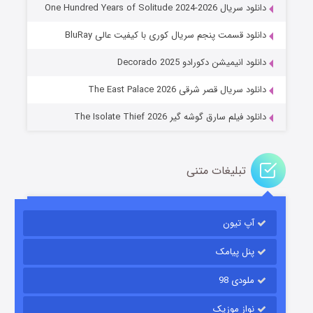
دانلود سریال One Hundred Years of Solitude 2024-2026
دانلود قسمت پنجم سریال کوری با کیفیت عالی BluRay
عملیات آپارتمان
دانلود انیمیشن دکورادو Decorado 2025
۲ (زیرنویس)
قسمت
منتشر شد
دانلود سریال قصر شرقی The East Palace 2026
دانلود فیلم سارق گوشه گیر The Isolate Thief 2026
تبلیغات متنی
آپ تیون
مردگان متحرک: شهر مرده ۳
۲ (زیرنویس)
قسمت
منتشر شد
پنل پیامک
ملودی 98
نواز موزیک