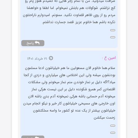
شرافت میدونید. من با تمام زجر هایی که کشیدم هنوز پام رو
کج نزاشتم. شوکولات هم بابتش نمیخوام. اما لطفا و خواهشا
مردم رو از روی ظاهر قضاوت نکنید. ممنونم. امیدوارم ناراحتتون
نکرده باشم هما خانوم عزیز. قصد جسارت نداشتم.
پاسخ
امین.ع :
۲۱ خرداد ۱۴۰۱
سلام.هما خانوم الان مسعولین ما هم خیلیاشون ادعا مسلمون
بودنشون میشه ولی این اختلاس های میلیاردی و دزدی از کجا
میاد؟اگه دلیل بر نماز خوندن منم نماز میخونم ولی مشکلات
اقتصادی کمر همرو شکونده دلیل بر این نیست هرکی نماز
میخونه آدم حسابی باشه هرکی نمیخونه آدم بدی باشه الان
اون خارجی های مسیحی خیلیاشون کار خیر و نیکو انجام میدن
خیلیاشون بیشتر از یک عده تو کشور ما واسه مملکتشون
زحمت میکشن