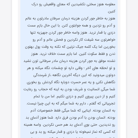
معلومه هنوز سختی نکشیدین که معنای واقعیش رو درک
کنین.
هنوز به خاطر جور کردن هزینه درمان سرطان مادرتون به عالم
و آدم رو نزدین و همه جوابتون کنن. با این حال بازم سمت
دزدی یا قمار نرید. هنوز واسه خاطر جور کردن جهیزیه تنها
خواهرتون سه شیفت کار نکردین و فحش عالم و آدم رو
بخورین اما یک کلمه جیک نزنین که نکنه یه وقت پول بهتون
ندن و فقط سکوت کنین. اما بازم سمت خلاف نرید. هنوز
نشده موفق به جور کردن هزینه درمان مادر سرطانی تون نشید
و تو لحظه های آخر ؛ وقتی داره تو چشمات نگاه میکنه و هر
دوتون میدونید که این دیگه آخرین نگاهه ،از شرمندگی
نگاهش نکنی و یه عمر حسرت دوباره نگاه کردنش رو بخوری.
شما میگی انسانیت و شریف بودن به اینه که حجاب رو رعایت
کنیم و از دین پیروی کنیم و دزدی نکنیم. اما من با تمام
تجربیاتی که گفتم ، دارم به شما میگم که به این چیزا نیست.
به انسان بودنه. اینایی که شما میگی فقط خصوصیات آدم
بودنه. انسان بودن با آدم بودن فرق داره. شما هنوز آدمای بد
رو ندیدین. حتی بوی آدمای بد هم حس نکردین. واسه همینه
که کسی که نماز نمیخونه یا دزدی و قمار میکنه رو بد و بی