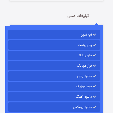
تبلیغات متنی
آپ تیون
باب اسفنجی فصل ۱۷
6 (زیرنویس)
قسمت
منتشر شد
پنل پیامک
ملودی 98
نواز موزیک
دانلود رمان
میفا موزیک
دانلود آهنگ
رویایی برای تو
دانلود ریمکس
15 (دوبله)
قسمت
منتشر شد