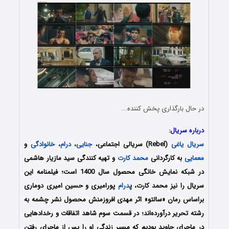
در حال بارگذاری پخش کننده...
درباره سریال:
سریال یاغی
(Rebel) سریالی اجتماعی،
جنایی
،
درام
،
خانوادگی
و
معمایی
به کارگردانی
محمد کارت
و تهیه کنندگی سید مازیار هاشمی
در شبکه نمایش خانگی محصول سال 1400 است؛ فیلمنامه این
سریال را نیز
محمد کارت، پ
درام
پورامیری و حسین امیری دوماری
براساس رمان «سالتو» اثر مهدی افروزمنش محصول نشر چشمه به
رشته تحریر درآورده‌اند
؛ در قسمت سوم شاهد اتفاقات و رخدادهایی
در ماجرای جاوید بودیم که مسیر زندگی او را پس از ماجرای رفتن