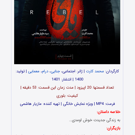
کارگردان:
محمد کارت
| ژانر: اجتماعی،
جنایی
،
درام
،
معمایی
| تولید:
1400 | انتشار: 1401
تعداد قسمت‎ها: 20 اپیزود | مدت زمان این قسمت: 53 دقیقه |
کیفیت: بلوری
فرمت: MP4 | ویژه نمایش خانگی | تهیه کننده: مازیار هاشمی
خلاصه داستان:
به زندگی جدیدت خوش اومدی…
بازیگران: