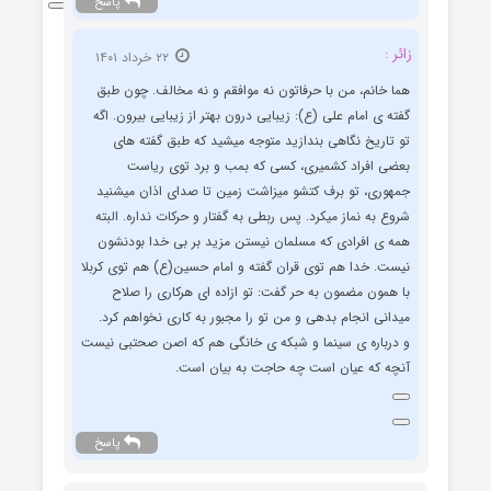
پاسخ
زائر :
۲۲ خرداد ۱۴۰۱
هما خانم، من با حرفاتون نه موافقم و نه مخالف. چون طبق
گفته ی امام علی (ع): زیبایی درون بهتر از زیبایی بیرون. اگه
تو تاریخ نگاهی بندازید متوجه میشید که طبق گفته های
بعضی افراد کشمیری، کسی که بمب و برد توی ریاست
جمهوری، تو برف کتشو میزاشت زمین تا صدای اذان میشنید
شروع به نماز میکرد. پس ربطی به گفتار و حرکات نداره. البته
همه ی افرادی که مسلمان نیستن مزید بر بی خدا بودنشون
نیست. خدا هم توی قران گفته و امام حسین(ع) هم توی کربلا
با همون مضمون به حر گفت: تو ازاده ای هرکاری را صلاح
میدانی انجام بدهی و من تو را مجبور به کاری نخواهم کرد.
و درباره ی سینما و شبکه ی خانگی هم که اصن صحتبی نیست
آنچه که عیان است چه حاجت به بیان است.
پاسخ