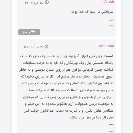
۱۸ خرداد ۱۴۰۱
سریالش تا اینجا که خدا بوده
پاسخ
amir aaa :
۱۹ خرداد ۱۴۰۱
قسمت چهار کمی اغراق آمیز بود چرا باید همسر یک تاجر که مالک
باشگاه هستش برای یک ورزشکاری که تازه پا به عرصه مسابقات
گذاشته چنین کارهایی رو اون هم از روی انسان دوستی و به خاطر
آرزوی همسرش انجام بده، فکر میکنم این کار ها بر روی ناخودآگاه
نه فقط ورزشکاران بلکه کسانی که میخوان به موفقیت برسن تاثیر
منفی میزاره، همیشه این اتفاقت نخواهد افتاد، همیشه همه
نمیتونن سر از همچین جاهایی در بیارن پس کسایی که میخوان
به موفقیت برسن هیچوقت آرزو هاشونو محدود به این فیلم و
سکانس هاش نکنن، و با قدرت به سمت اهدافشون حرکت کنن
حتی اگر دنیا بر وفق مراد نباشه