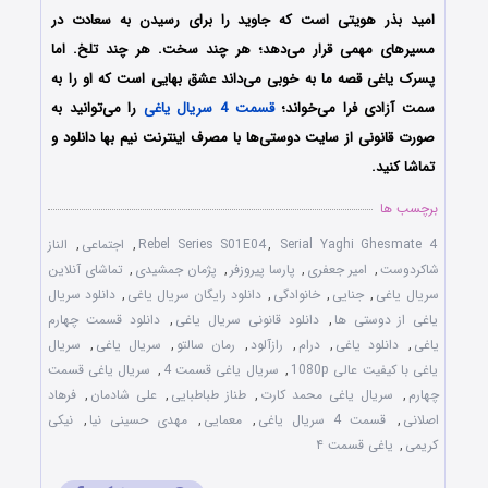
امید بذر هویتی است که جاوید را برای رسیدن به سعادت در
مسیرهای مهمی قرار می‌دهد؛ هر چند سخت. هر چند تلخ. اما
پسرک یاغی قصه ما به خوبی می‌داند عشق بهایی است که او را به
سمت آزادی فرا می‌خواند؛
قسمت 4 سریال یاغی
را می‌توانید به
صورت قانونی از سایت دوستی‌ها با مصرف اینترنت نیم بها دانلود و
تماشا کنید.
برچسب ها
Serial Yaghi Ghesmate 4
,
Rebel Series S01E04
,
اجتماعی
,
الناز
شاکردوست
,
امیر جعفری
,
پارسا پیروزفر
,
پژمان جمشیدی
,
تماشای آنلاین
سریال یاغی
,
جنایی
,
خانوادگی
,
دانلود رایگان سریال یاغی
,
دانلود سریال
یاغی از دوستی ها
,
دانلود قانونی سریال یاغی
,
دانلود قسمت چهارم
یاغی
,
دانلود یاغی
,
درام
,
رازآلود
,
رمان سالتو
,
سریال یاغی
,
سریال
یاغی با کیفیت عالی 1080p
,
سریال یاغی قسمت 4
,
سریال یاغی قسمت
چهارم
,
سریال یاغی محمد کارت
,
طناز طباطبایی
,
علی شادمان
,
فرهاد
اصلانی
,
قسمت 4 سریال یاغی
,
معمایی
,
مهدی حسینی نیا
,
نیکی
کریمی
,
یاغی قسمت ۴