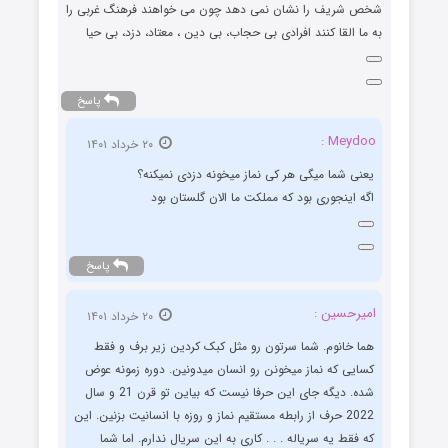
شخص شریف را نشان نمی دهد چون می خواهند فرهنگ غربی را
به ما القا کنند افرادی بی حجاب، بی دین ، معتاد، دزد، بی حیا
پاسخ
Meydoo :
۲۰ خرداد ۱۴۰۱
یعنی شما میگی هر کی نماز میخونه دزدی نمیکنه؟
اگه اینجوری بود که مملکت ما الان گلستان بود
پاسخ
امیرحسین :
۲۰ خرداد ۱۴۰۱
هما خانوم. شما سرتون رو مثل کبک کردین زیر برف و فقط
کسایی که نماز میخونن رو انسان میدونین. دوره زمونه عوض
شده. دیگه جای این حرفا نیست که بیاین تو قرن 21 و سال
2022 حرف از رابطه مستقیم نماز و روزه با انسانیت بزنین. این
که فقط یه سریاله . . . کاری به این سریال ندارم. اما شما