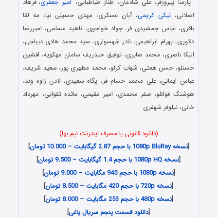
پارسا پیروزفر، علی شادمان، طناز طباطبایی،
امیر جعفری
، فرهاد
اصلانی،
نیکی کریمی
، آبان عسکری، مهدی حسینی نیا، مه لقا
باقری، عباس جمشیدی فر، جواد خواجوی، ناهید مسلمی، امیررضا
دلاوری، بهرام ابراهیمی، نادر شهسواری، سید محمد هادی دیباجی،
الیکا ناصری، محمد صابری، توفیق حیدریف سامان مهکویه، افشین
حسنلو، حسن همتی، شهاب کرلو، محمد مطهری پور، سعید شریف،
عباس ایمانی، علی محمد حسام فر، پگاه سعیدی، لادن ژاوه وند،
هوشنگ قوانلو، صفر محمدی، امیر مقیمی، مائده تقوایی، مهرداد
خانی، نیلوفر شهفری
(دانلود قانونی با مصرف اینترنت نیم بها)
[
نسخه 1080p BluRay با حجم 2.87 گیگابایت – 10.000 تومان
]
[
نسخه 1080p HQ با حجم 1.4 گیگابایت – 9.500 تومان
]
[
نسخه 1080p با حجم 945 مگابایت – 9.000 تومان
]
[
نسخه 720p با حجم 420 مگابایت – 8.500 تومان
]
[
نسخه 480p با حجم 253 مگابایت – 8.000 تومان
]
[
دانلود قسمت پنجم سریال یاغی
]