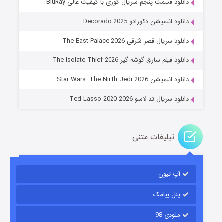
دانلود قسمت پنجم سریال کوری با کیفیت عالی BluRay
دانلود انیمیشن دکورادو Decorado 2025
دانلود سریال قصر شرقی The East Palace 2026
جادوگری در مغولستان
دانلود فیلم سارق گوشه گیر The Isolate Thief 2026
۱۴ (زیرنویس)
قسمت
منتشر شد
دانلود انیمیشن Star Wars: The Ninth Jedi 2026
دانلود سریال تد لاسو Ted Lasso 2020-2026
تبلیغات متنی
آپ تیون
باب اسفنجی فصل ۱۷
۶ (زیرنویس)
قسمت
منتشر شد
پنل پیامک
ملودی 98