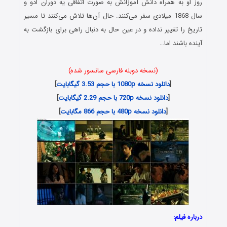
روز او به همراه دانش آموزانش به صورت اتفاقی یه دوران ادو و
سال 1868 میلادی سفر می‌کنند. حال آن‌ها تلاش می‌کنند تا مسیر
تاریخ را تغییر نداده و در عین حال به دنبال راهی برای بازگشت به
آینده باشند اما…
(نسخه دوبله فارسی سانسور شده)
[
دانلود نسخه 1080p با حجم 3.53 گیگابایت
]
[
دانلود نسخه 720p با حجم 2.29 گیگابایت
]
[
دانلود نسخه 480p با حجم 866 مگابایت
]
درباره فیلم: