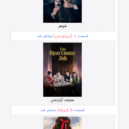
شوهر
۸ (زیرنویس)
قسمت
منتشر شد
عملیات آپارتمان
۵ (دوبله)
قسمت
منتشر شد