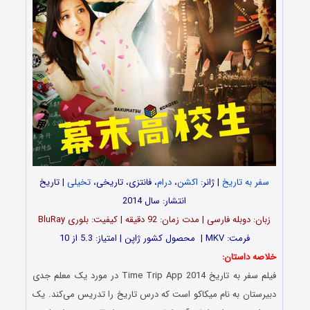
سفر به تاریخ
| ژانر:
اکشن
،
درام
، فانتزی، تاریخی،
تخیلی
| تاریخ
انتشار: سال 2014
زبان: دوبله فارسی | مدت زمان: 92 دقیقه | کیفیت: بلوری BluRay
فرمت: MKV | محصول کشور ژاپن | امتیاز: 5.3 از 10
خلاصه داستان:
فیلم سفر به تاریخ Time Trip App 2014 در مورد یک معلم جدی
دبیرستان به نام میکاکو است که درس تاریخ را تدریس می‌کند. یک