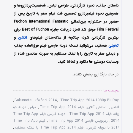
داستان جذاب، نحوه کارگردانی، طراحی لباس، شخصیت‌پردازی‌ها و
همچنین نحوه فیلمبرداری تحسین شد؛ فیلم سفر به تاریخ پس از
حضور در جشنواره‌ بین‌المللی Puchon International Fantastic
Film Festival موفق شد نامزد دریافت جایزه Best of Puchon برای
بهترین کارگردانی شود؛ چنانچه از علاقه‌مندان فیلم‌های
اکشن
و
تخیلی
هستید، می‌توانید نسخه دوبله فارسی فیلم فوق‌العاده جذاب
و دیدنی سفر به تاریخ را با لینک مستقیم به صورت سانسور شده از
وبسایت دوستی ها دانلود و تماشا کنید.
در حال بارگذاری پخش کننده...
برچسب ها
,
Bakumatsu kôkôsei 2014
,
Time Trip App 2014 1080p BluRay
اکشن
,
تماشای آنلاین فیلم Time Trip App 2014
,
درام
,
دوبله دو
زبانه فیلم Time Trip App 2014
,
دوبله فارسی فیلم Time Trip App
2014
,
زیرنویس فارسی Time Trip App 2014
,
فیلم Time Trip App
2014 با دوبله فارسی
,
فیلم Time Trip App 2014 با لینک مستقیم
,