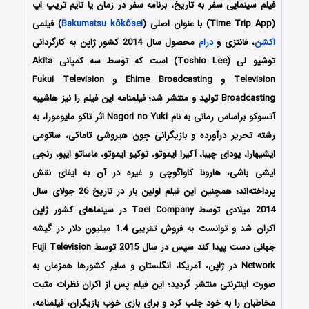
فیلم سینمایی سفر به تاریخ، برنامه سفر در زمان یا تایم تریپ اپ
(Time Trip App) با عنوان اصلی (
Bakumatsu kôkôsei
) فیلمی
اکشن
، فانتزی و
درام
محصول سال 2014 کشور ژاپن به کارگردانی
توشیو لی (Toshio Lee) است که توسط سه کمپانی‌ Akita
Television و Ehime Broadcasting و Fukui Television
Broadcasting تولید و منتشر شد؛ فیلمنامه این فیلم را نیز هاشیبه
آتسوکو براساس رمانی به نام Nagori no Yuki اثر تاکو مایومورا، به
رشته تحریر درآورده و بازیگرانی چون هیروشی تاماکی، ساتومی
ایشیهارا، یودای چیبا، آکیرا ایموتو، توکیو ایموتو، ماساتو ایبو، رنجی
ایشی باشی، هارونا کاواگوچی و غیره در آن به ایفای نقش
پرداخته‌اند؛ همچنین این فیلم اولین بار در تاریخ 26 جولای سال
2014 میلادی توسط Toei Company در سینماهای کشور ژاپن
اکران شد و توانست به فروش تقریبی 1.4 میلیون دلار در گیشه
جهانی دست پیدا کند سپس در سال 2015 توسط Fuji Television
Network در ژاپن، آمریکا، انگلستان و سایر کشورها همزمان به
صورت اینترنتی منتشر گردید؛ این فیلم پس از اکران نظرات مثبت
مخاطبان را به خود جلب کرد و برای بازی خوب بازیگران، فیلمنامه،