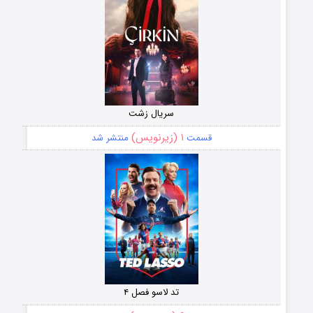
سریال زشت
۱ (زیرنویس)
قسمت
منتشر شد
تد لاسو فصل ۴