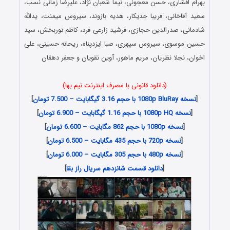
بهرام افشاری، حسن معجونی، نیما شعبان نژاد، علیرضا زمانی نسب،
سعید آقاخانی، فریبا جدیکار، هدیه بازوند، سیروس میمنت، یدالله
شادمانی، صدرالدین حجازی، فرشید زارعی فرد، کاظم نوربخش، سید
حسین موسوی، سیروس سپهری، صبا ایزدپناه، ریحانه حسینی، علی
اخوان، نجلا نظریان، مریم ماهور، آوین نقویان و جعفر دهقان
(دانلود قانونی با مصرف اینترنت نیم بها)
[
نسخه 1080p BluRay با حجم 3.16 گیگابایت – 7.500 تومان
]
[
نسخه 1080p HQ با حجم 1.16 گیگابایت – 6.900 تومان
]
[
نسخه 1080p با حجم 862 مگابایت – 6.600 تومان
]
[
نسخه 720p با حجم 435 مگابایت – 6.500 تومان
]
[
نسخه 480p با حجم 305 مگابایت – 6.000 تومان
]
[
دانلود قسمت شانزدهم سریال راز بقا
]