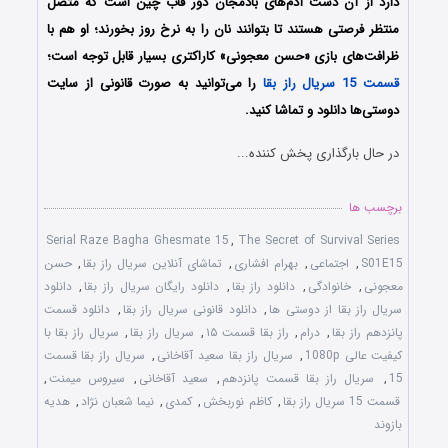
دارد از آن دست آدم‌های بادمجان دور قاب چین است که متصل
منتظر فرصتی هستند تا بتوانند نان را به نرخ روز بخورند؛ او هم با
ظرافت‌های بازی «حسن معجونی» کاراکتری بسیار قابل توجه است؛
قسمت 15 سریال راز بقا
را می‌توانید به صورت قانونی از سایت
دوستی‌ها دانلود و تماشا کنید.
در حال بارگذاری پخش کننده...
برچسب ها
Serial Raze Bagha Ghesmate 15
,
The Secret of Survival Series
S01E15
,
اجتماعی
,
بهرام افشاری
,
تماشای آنلاین سریال راز بقا
,
حسن
معجونی
,
خانوادگی
,
دانلود راز بقا
,
دانلود رایگان سریال راز بقا
,
دانلود
سریال راز بقا از دوستی ها
,
دانلود قانونی سریال راز بقا
,
دانلود قسمت
پانزدهم راز بقا
,
درام
,
راز بقا قسمت ۱۵
,
سریال راز بقا
,
سریال راز بقا با
کیفیت عالی 1080p
,
سریال راز بقا سعید آقاخانی
,
سریال راز بقا قسمت
15
,
سریال راز بقا قسمت پانزدهم
,
سعید آقاخانی
,
سیروس میمنت
,
قسمت 15 سریال راز بقا
,
کاظم نوربخش
,
کمدی
,
نیما شعبان نژاد
,
هدیه
بازوند