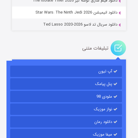
دانلود فیلم سارق گوشه گیر The Isolate Thief 2026
۶ (زیرنویس)
قسمت
منتشر شد
دانلود انیمیشن Star Wars: The Ninth Jedi 2026
دانلود سریال تد لاسو Ted Lasso 2020-2026
تبلیغات متنی
آپ تیون
جادوگری در مغولستان
۱۴ (زیرنویس)
قسمت
منتشر شد
پنل پیامک
ملودی 98
نواز موزیک
دانلود رمان
میفا موزیک