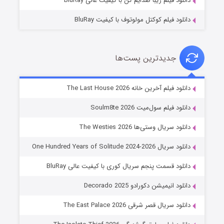
دانلود فیلم زیبا صدایم کن با کیفیت عالی BluRay
دانلود فیلم کوکتل مولوتوف با کیفیت BluRay
جدیدترین پست‌ها
شوگر فصل ۲
دانلود فیلم آخرین خانه The Last House 2026
۷ (زیرنویس)
قسمت
منتشر شد
دانلود فیلم سول‌میت Soulm8te 2026
دانلود سریال وستی‌ها The Westies 2026
دانلود سریال One Hundred Years of Solitude 2024-2026
دانلود قسمت پنجم سریال کوری با کیفیت عالی BluRay
دانلود انیمیشن دکورادو Decorado 2025
دانلود سریال قصر شرقی The East Palace 2026
خاندان اژدها فصل ۳