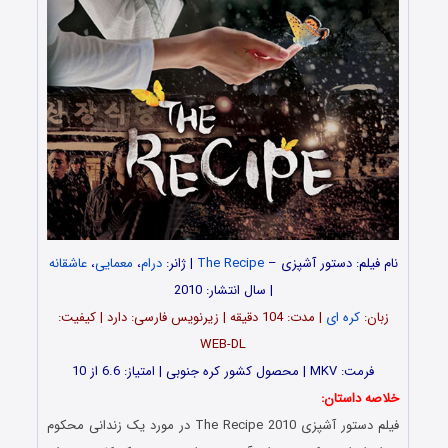
نام فیلم: دستور آشپزی –
The Recipe
| ژانر:
درام
،
معمایی
،
عاشقانه
| سال انتشار: 2010
زبان:
کره ای
| مدت: 104 دقیقه | زیرنویس فارسی: دارد | کیفیت:
WEB-DL
فرمت: MKV | محصول کشور کره جنوبی | امتیاز: 6.6 از 10
خلاصه داستان:
فیلم دستور آشپزی The Recipe 2010 در مورد یک زندانی محکوم