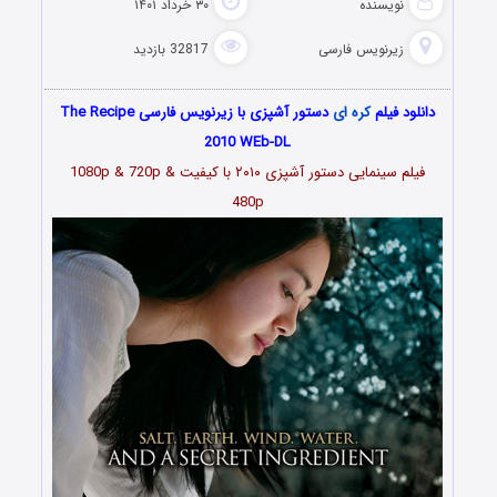
نویسنده
۳۰ خرداد ۱۴۰۱
زیرنویس فارسی
32817 بازدید
دانلود فیلم
کره ای
دستور آشپزی با زیرنویس فارسی The Recipe
2010 WEb-DL
فیلم سینمایی دستور آشپزی ۲۰۱۰ با کیفیت 1080p & 720p &
480p