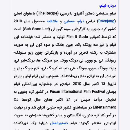
درباره فیلم:
فیلم سینمایی دستور آشپزی یا رسپی (The Recipe) با عنوان اصلی
(
Doenjang
) فیلمی
درام
،
معمایی
و
عاشقانه
محصول سال 2010
کشور کره جنوبی به کارگردانی سوه گون لی (Suh-Goon Lee) است
که توسط کمپانی Film It Suda تولید و منتشر شد؛ فیلمنامه این
فیلم را نیز
سه یونگ بائه، جین جانگ و سوه گون لی به صورت
مشترک
به رشته تحریر در آورده و بازیگرانی چون ریو سیونگ-
ریونگ، لی یو وون، لی دونگ ووک، جو سونگ ها، یونگ-نیو لی،
پارک چونگ سون، جونگ هی نام، ته کیونگ لی، کیم جونگ پال و
غیره در آن به ایفای نقش پرداخته‌اند. همچنین این فیلم اولین بار در
تاریخ 13 اکتبر سال 2010 میلادی در جشنواره بین‌المللی فیلم
بوسان Pusan International Film Festival در کشور کره جنوبی به
نمایش درآمد سپس در 21 اکتبر همان سال توسط CJ
Entertainment در سینماهای کشور کره جنوبی اکران شد و در نهایت
در آمریکا، کره جنوبی، انگلستان و سایر کشورها همزمان به صورت
اینترنتی منتشر گردید؛ فیلم
دستورالعمل
درباره یک تهیه‌کننده