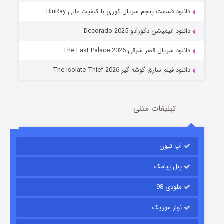
دانلود قسمت پنجم سریال کوری با کیفیت عالی BluRay
عملیات آپارتمان
دانلود انیمیشن دکورادو Decorado 2025
2 (زیرنویس)
قسمت
منتشر شد
دانلود سریال قصر شرقی The East Palace 2026
دانلود فیلم سارق گوشه گیر The Isolate Thief 2026
تبلیغات متنی
آپ تیون
مردگان متحرک: شهر مرده ۳
2 (زیرنویس)
قسمت
منتشر شد
پنل پیامک
ملودی 98
نواز موزیک