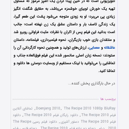
تلویزیونی است که در حین پیدا کردن یک آشپز مرموز که مسئول
تهیه یک خورش لوبیای خوشمزه می‌باشد، به حقایق شگفت انگیز
زیادی پی می‌برد؛ او به زودی متوجه می‌شود پشت این طعم گیرا،
یک زندگی تاسف بار و داستان عشق یک زن نهفته است؛ جالب
است بدانید این فیلم پس از اکران با نظرات مثبت فراوانی روبرو شد
و منتقدان بازی خوب بازیگران، نحوه فیلمبرداری، فیلمنامه، داستان
عاشقانه
و
معمایی
، ارزش‌های تولید و همچنین نحوه کارگردانی آن را
ستودند؛ نسخه زبان اصلی سانسور شده این فیلم فوق‌العاده جذاب و
تماشایی را می‌توانید با لینک مستقیم از وبسایت دوستی ها دانلود و
تماشا کنید.
در حال بارگذاری پخش کننده...
برچسب ها
The Recipe 2010 1080p BluRay
,
Doenjang 2010
,
تماشای آنلاین
فیلم The Recipe 2010
,
دانلود رایگان فیلم The Recipe 2010
,
دانلود
فیلم The Recipe 2010 دستور آشپزی
,
دانلود فیلم رسپی The Recipe
2010
,
درام
,
دوبله دو زبانه فیلم The Recipe 2010
,
دوبله فارسی فیلم