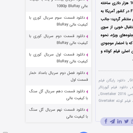
عملیات آپارتمان
وارد،‌شارمیتا باتاچاریا و جان جیمز پپر در آن به ایفای نقش پرداخته‌‌اند؛ همچنین این فیلم که با بودجه 10 هزار دلاری ساخته
عالی 1080p BluRay
شده است، اولین بار در تاریخ 22 سپتامبر سال 2016 میلادی در جشنواره بین‌المللی فیلم Fantastic Fest در کشور آمریکا به
۲ (زیرنویس)
قسمت
منتشر شد
دانلود قسمت سوم سریال کوری با
ی منتشر گردید؛ جالب
کیفیت عالی BluRay
تقبال خوبی از سوی
جلوه‌های ویژه، نحوه
دانلود قسمت دوم سریال کوری با
کیفیت عالی BluRay
که با احضار موجودی
ن اصلی فیلم کوتاه و
دانلود قسمت اول سریال کوری با
کیفیت عالی BluRay
دانلود فصل دوم سریال بامداد خمار
مردگان متحرک: شهر مرده ۳
قسمت اول
,
دانلود رایگان فیلم
,
دانلود فیلم گیورتاکر
۲ (زیرنویس)
قسمت
منتشر شد
دانلود قسمت دهم سریال گل سنگ
Givertak
,
با کیفیت عالی
نقد فیلم کوتاه Givertaker
دانلود قسمت نهم سریال گل سنگ
با کیفیت عالی