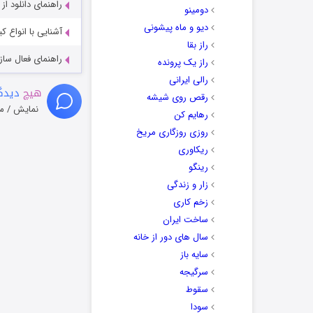
راهنمای دانلود ا
دومینو
دیو و ماه پیشونی
آشنایی با انواع ک
راز بقا
راهنمای فعال سازی کیفیت R
راز یک پرونده
رالی ایرانی
هیچ
دیدگا
رقص روی شیشه
نمایش / م
رهایم کن
روزی روزگاری مریخ
ریکاوری
رینگو
زار و زندگی
زخم کاری
ساخت ایران
سال های دور از خانه
سایه باز
سرگیجه
سقوط
سودا