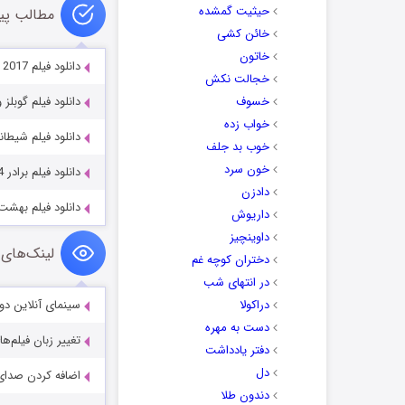
حیثیت گمشده
مطالب پی
خائن کشی
خاتون
دانلود فیلم Roman J. Israel, Esq. 2017
خجالت نکش
خسوف
دانلود فیلم گوبلز و پیشوا Führer 2024
خواب زده
دانلود فیلم شیطانی nic 2021
خوب بد جلف
خون سرد
دانلود فیلم برادر Brother 2024
دادزن
دانلود فیلم بهشت den 2024
داریوش
داوینچیز
لینک‌های 
دختران کوچه غم
در انتهای شب
دراکولا
سینمای آنلاین دو
دست به مهره
تغییر زبان فیلم‌ها
دفتر یادداشت
دل
اضافه کردن صدای 
دندون طلا