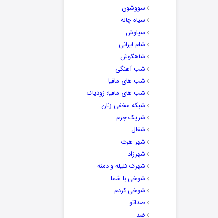
سووشون
سیاه چاله
سیاوش
شام ایرانی
شاهگوش
شب آهنگی
شب های مافیا
شب های مافیا: زودیاک
شبکه مخفی زنان
شریک جرم
شغال
شهر هرت
شهرزاد
شهرک کلیله و دمنه
شوخی با شما
شوخی کردم
صداتو
ضد