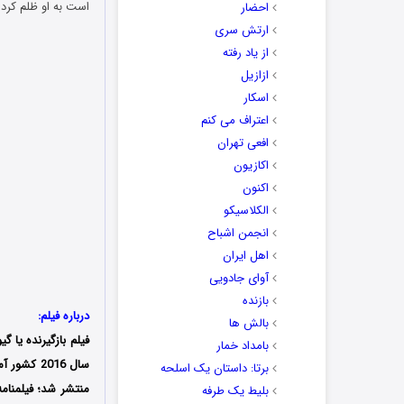
است به او ظلم کرده‌
احضار
ارتش سری
از یاد رفته
ازازیل
اسکار
اعتراف می کنم
افعی تهران
اکازیون
اکنون
الکلاسیکو
انجمن اشباح
اهل ایران
آوای جادویی
بازنده
درباره فیلم:
بالش ها
فیلم بازگیرنده یا گیو
بامداد خمار
برتا: داستان یک اسلحه
منتشر شد؛ فیلمنامه
بلیط یک‌‌ طرفه