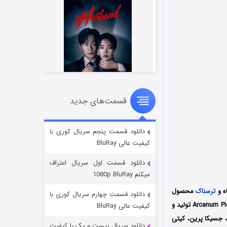
قسمت‌های جدید
شوهر
۸ (زیرنویس)
قسمت
منتشر شد
دانلود قسمت پنجم سریال کوری با
کیفیت عالی BluRay
دانلود قسمت اول سریال اعتراف
میکنم 1080p BluRay
ترسناک
محصول
دانلود قسمت چهارم سریال کوری با
سال 2016 کشور آمریکا به کارگردانی پاول گاندرسمن (Paul Gandersman) است که توسط کمپانی Arcanum Pictures تولید و
کیفیت عالی BluRay
، جسیکا پرین، کیتی
دانلود سریال بیست و یک با کیفیت