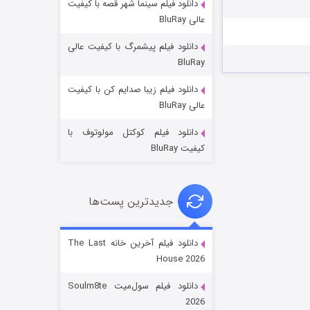
دانلود فیلم سینما شهر قصه با کیفیت
عالی BluRay
دانلود فیلم پیشمرگ با کیفیت عالی
BluRay
دانلود فیلم زیبا صدایم کن با کیفیت
خاندان اژدها فصل ۳
عالی BluRay
۶ (زیرنویس)
قسمت
منتشر شد
دانلود فیلم کوکتل مولوتوف با
کیفیت BluRay
جدیدترین پست‌ها
دانلود فیلم آخرین خانه The Last
House 2026
جادوگری در مغولستان
دانلود فیلم سول‌میت Soulm8te
۱۴ (زیرنویس)
قسمت
منتشر شد
2026