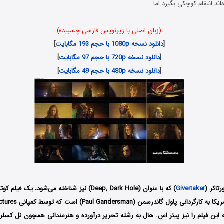
اند انتقام کوچکی بگیرد اما…
(زبان اصلی با زیرنویس فارسی چسبیده)
[
دانلود نسخه 1080p با حجم 193 مگابایت
]
[
دانلود نسخه 720p با حجم 97 مگابایت
]
[
دانلود نسخه 480p با حجم 49 مگابایت
]
رتاکر (
Givertaker
) که با عنوان (Deep, Dark Hole) نیز شناخته می‌شود، یک فیلم کوتاه و
 این فیلم را نیز پیتر اس. هال به رشته تحریر درآورده و هنرمندانی همچون نل کسلر