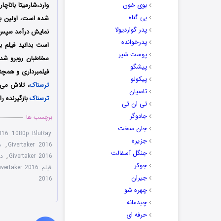
بوی خون
بی گناه
پدر گواردیولا
نمایش درآمد سپس در
پدرخوانده
است بدانید فیلم 
پوست شیر
مخاطبان روبرو شد 
پیشگو
فیلمبرداری و همچن
پیکولو
ترسناک
، تلاش می‌ک
تاسیان
ترسناک
بازگیرنده ر
تی ان تی
جادوگر
برچسب ها
جان سخت
2016 1080p BluRay
جزیره
Givertaker 2016
,
دا
جنگل آسفالت
Givertaker 2016
,
دو
جوکر
فیلم Givertaker 2016 با زیرنویس چسبیده
جیران
2016
چهره شو
چیدمانه
حرفه ای