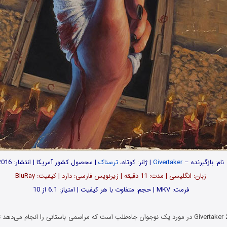
نام: بازگیرنده –
Givertaker
| ژانر: کوتاه،
ترسناک
| محصول کشور آمریکا | انتشار: 2016
زبان: انگلیسی | مدت‌: 11 دقیقه | زیرنویس فارسی: دارد | کیفیت: BluRay
فرمت: MKV | حجم: متفاوت با هر کیفیت | امتیاز: 6.1 از 10
فیلم بازگیرنده Givertaker 2016 در مورد یک نوجوان جاه‌طلب است که مراسمی باستانی را انجام می