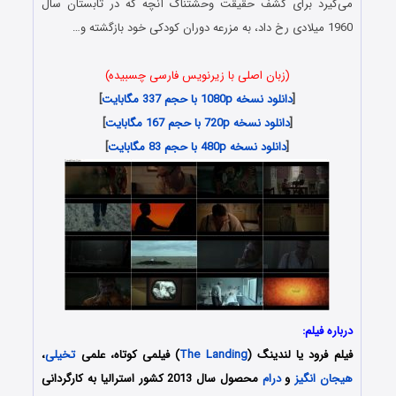
می‌گیرد برای کشف حقیقت وحشتناک آنچه که در تابستان سال
1960 میلادی رخ داد، به مزرعه دوران کودکی خود بازگشته و…
(زبان اصلی با زیرنویس فارسی چسبیده)
[
دانلود نسخه 1080p با حجم 337 مگابایت
]
[
دانلود نسخه 720p با حجم 167 مگابایت
]
[
دانلود نسخه 480p با حجم 83 مگابایت
]
درباره فیلم:
فیلم فرود یا لندینگ (
The Landing
) فیلمی کوتاه، علمی
تخیلی
،
هیجان انگیز
و
درام
محصول سال 2013 کشور استرالیا به کارگردانی