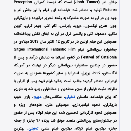
جاش تنر (Josh Tanner) است که توسط کمپانی Perception
Pictures تولید و منتشر شد؛ فیلمنامه این فیلم را نیز جاش تنر و
جید ون در لی به صورت مشترک به رشته تحریر درآورده و بازیگرانی
چون هنری نیکسون، دیوید رابرتس، تام آشر، جیمز کرنی، کوین
دلانی، دسموند کلی و پاتسی ترل در آن به ایفای نقش پرداخته‌اند؛
همچنین این فیلم اولین بار در تاریخ 12 اکتبر سال 2013 میلادی در
جشنواره بین‌المللی فیلم Sitges International Fantastic Film
Festival of Catalonia در کشور اسپانیا به نمایش درآمد و پس از
حضور در چندین جشنواره بین‌المللی دیگر در نهایت در آمریکا،
انگلستان، کانادا، برزیل، استرالیا و سایر کشورها همزمان به صورت
اینترنتی منتشر گردید؛ جالب است بدانید فیلم فرود پس از اکران با
نظرات مثبت فراوان از سوی منتقدین و مخاطبان روبرو شد به طوری
که برای فیلمنامه، داستان
تخیلی
، سکانس‌های
مهیج
، بازی خوب
بازیگران، نحوه فیلمبرداری، موسیقی متن، جلوه‌های ویژه و
همچنین نحوه کارگردانی تحسین شد؛ این فیلم کوتاه پس از حضور
در جشنواره‌‌های بین‌المللی متعدد موفق شد برنده 17 جایزه از جمله
جایزه بهترین فیلم کوتاه، بهترین فیلم علمی
تخیلی
، بهترین