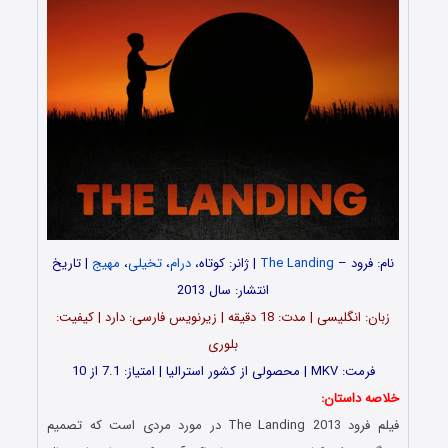
نام: فرود –
The Landing
| ژانر: کوتاه،
درام
،
تخیلی
،
مهیج
| تاریخ
انتشار: سال 2013
زبان: انگلیسی | مدت: 18 دقیقه | زیرنویس فارسی: دارد | کیفیت:
بلوری
فرمت: MKV | محصولی از کشور استرالیا | امتیاز: 7.1 از 10
خلاصه داستان:
فیلم فرود The Landing 2013 در مورد مردی است که تصمیم