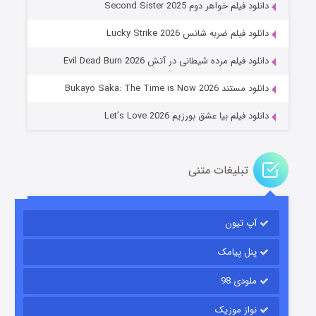
دانلود فیلم خواهر دوم Second Sister 2025
جادوگری در مغولستان
دانلود فیلم ضربه شانس Lucky Strike 2026
۱۴ (زیرنویس)
قسمت
منتشر شد
دانلود فیلم مرده شیطانی در آتش Evil Dead Burn 2026
دانلود مستند Bukayo Saka: The Time is Now 2026
دانلود فیلم بیا عشق بورزیم Let’s Love 2026
تبلیغات متنی
باب اسفنجی فصل ۱۷
آپ تیون
۶ (زیرنویس)
قسمت
منتشر شد
پنل پیامک
ملودی 98
نواز موزیک