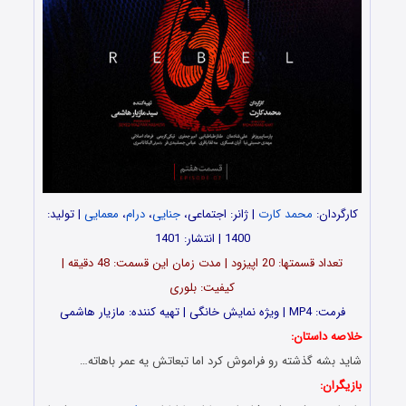
کارگردان:
محمد کارت
| ژانر: اجتماعی،
جنایی
،
درام
،
معمایی
| تولید:
1400 | انتشار: 1401
تعداد قسمت‎ها: 20 اپیزود | مدت زمان این قسمت: 48 دقیقه |
کیفیت: بلوری
فرمت: MP4 | ویژه نمایش خانگی | تهیه کننده: مازیار هاشمی
خلاصه داستان:
شاید بشه گذشته رو فراموش کرد اما تبعاتش یه عمر باهاته…
بازیگران: