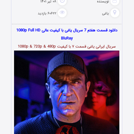
نویسنده
۰۸ تیر ۱۴۰۱
یاغی
۶۰۶۲۲ بازدید
دانلود قسمت هفتم 7 سریال یاغی با کیفیت عالی 1080p Full HD
BluRay
سریال ایرانی یاغی قسمت
۷
با کیفیت 1080p & 720p & 480p