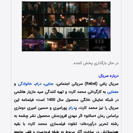
در حال بارگذاری پخش کننده...
درباره سریال:
سریال یاغی (Rebel) سریالی اجتماعی،
جنایی
،
درام
،
خانوادگی
و
معمایی
به کارگردانی محمد کارت و تهیه کنندگی سید مازیار هاشمی
در شبکه نمایش خانگی محصول سال 1400 است؛ فیلمنامه این
سریال را نیز
محمد کارت، پ
درام
پورامیری و حسین امیری دوماری
براساس رمان «سالتو» اثر مهدی افروزمنش محصول نشر چشمه به
رشته تحریر درآورده‌اند
؛ تفاوت فیلمسازی محمد کارت با بقیه
هم‌نسلانش در ساخت آثار مربوط به طبقه فرودست و فقیر جامعه