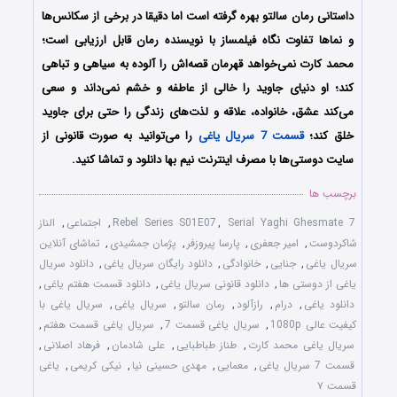
داستانی رمان سالتو بهره گرفته است اما دقیقا در برخی از سکانس‌ها
و نماها تفاوت نگاه فیلمساز با نویسنده رمان قابل ارزیابی است؛
محمد کارت نمی‌خواهد قهرمان قصه‌اش را آلوده به سیاهی و تباهی
کند؛ او دنیای جاوید را خالی از عاطفه و خشم نمی‌داند و سعی
می‌کند عشق، خانواده، علاقه و لذت‌های زندگی را حتی برای جاوید
خلق کند؛
قسمت 7 سریال یاغی
را می‌توانید به صورت قانونی از
سایت دوستی‌ها با مصرف اینترنت نیم بها دانلود و تماشا کنید.
برچسب ها
Serial Yaghi Ghesmate 7
,
Rebel Series S01E07
,
اجتماعی
,
الناز
شاکردوست
,
امیر جعفری
,
پارسا پیروزفر
,
پژمان جمشیدی
,
تماشای آنلاین
سریال یاغی
,
جنایی
,
خانوادگی
,
دانلود رایگان سریال یاغی
,
دانلود سریال
یاغی از دوستی ها
,
دانلود قانونی سریال یاغی
,
دانلود قسمت هفتم یاغی
,
دانلود یاغی
,
درام
,
رازآلود
,
رمان سالتو
,
سریال یاغی
,
سریال یاغی با
کیفیت عالی 1080p
,
سریال یاغی قسمت 7
,
سریال یاغی قسمت هفتم
,
سریال یاغی محمد کارت
,
طناز طباطبایی
,
علی شادمان
,
فرهاد اصلانی
,
قسمت 7 سریال یاغی
,
معمایی
,
مهدی حسینی نیا
,
نیکی کریمی
,
یاغی
قسمت ۷