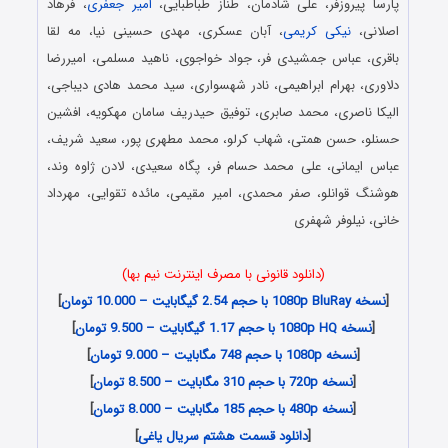
پارسا پیروزفر، علی شادمان، طناز طباطبایی،
امیر جعفری
، فرهاد
اصلانی،
نیکی کریمی
، آبان عسکری، مهدی حسینی نیا، مه لقا
باقری، عباس جمشیدی فر، جواد خواجوی، ناهید مسلمی، امیررضا
دلاوری، بهرام ابراهیمی، نادر شهسواری، سید محمد هادی دیباجی،
الیکا ناصری، محمد صابری، توفیق حیدریف سامان مهکویه، افشین
حسنلو، حسن همتی، شهاب کرلو، محمد مطهری پور، سعید شریف،
عباس ایمانی، علی محمد حسام فر، پگاه سعیدی، لادن ژاوه وند،
هوشنگ قوانلو، صفر محمدی، امیر مقیمی، مائده تقوایی، مهرداد
خانی، نیلوفر شهفری
(دانلود قانونی با مصرف اینترنت نیم بها)
[
نسخه 1080p BluRay با حجم 2.54 گیگابایت – 10.000 تومان
]
[
نسخه 1080p HQ با حجم 1.17 گیگابایت – 9.500 تومان
]
[
نسخه 1080p با حجم 748 مگابایت – 9.000 تومان
]
[
نسخه 720p با حجم 310 مگابایت – 8.500 تومان
]
[
نسخه 480p با حجم 185 مگابایت – 8.000 تومان
]
[
دانلود قسمت هشتم سریال یاغی
]