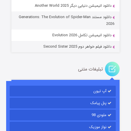
دانلود انیمیشن دنیایی دیگر Another World 2025
جادوگری در مغولستان
دانلود مستند Generations: The Evolution of Spider-Man
۱۴ (زیرنویس)
قسمت
منتشر شد
2026
دانلود انیمیشن تکامل Evolution 2026
دانلود فیلم خواهر دوم Second Sister 2025
تبلیغات متنی
باب اسفنجی فصل ۱۷
آپ تیون
۶ (زیرنویس)
قسمت
منتشر شد
پنل پیامک
ملودی 98
نواز موزیک