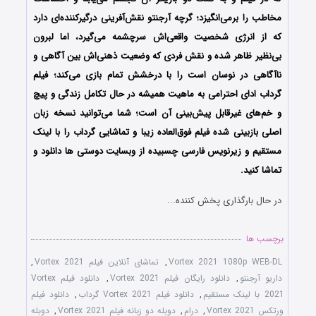
مخاطب را برمی‌انگیزد؛ گرچه آرجنتو نقش‌آفرینی درگیرکننده‌ای دارد
که از انرژی شخصیت واقعی‌اش سرچشمه می‌گیرد، اما لبرون
بی‌نظیر ظاهر شده و نقش فردی که وضعیت ذهنی‌اش بین آگاهی و
ناآگاهی در نوسان است را با درخشش تمام بازی می‌کند؛ فیلم
گرداب ادای احترامی به ماهیت همیشه در حال تکامل زندگی و پیچ‌
و خم‌های غیرقابل پیش‌بینی آن است؛ شما می‌توانید نسخه زبان
اصلی بازبینی شده فیلم فوق‌العاده زیبا و تماشایی گرداب را با لینک
مستقیم و زیرنویس فارسی چسبیده از وبسایت دوستی ها دانلود و
تماشا کنید.
در حال بارگذاری پخش کننده...
برچسب ها
Vortex 2021 1080p WEB-DL
,
تماشای آنلاین فیلم Vortex 2021
,
داریو آرجنتو
,
دانلود رایگان فیلم Vortex 2021
,
دانلود فیلم Vortex
2021 با لینک مستقیم
,
دانلود فیلم Vortex 2021 گرداب
,
دانلود فیلم
ورتکس Vortex 2021
,
درام
,
دوبله دو زبانه فیلم Vortex 2021
,
دوبله