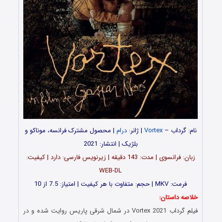
نام: گرداب –
Vortex
| ژانر:
درام
| محصول مشترک فرانسه، موناکو و
بلژیک | انتشار: 2021
زبان: فرانسوی | مدت‌‌: 143 دقیقه | زیرنویس فارسی: دارد | کیفیت:
WEB-DL
فرمت: MKV | حجم: متفاوت با هر کیفیت | امتیاز: 7.5 از 10
خلاصه داستان:
فیلم گرداب Vortex 2021 در شمال شرقی پاریس روایت شده و در