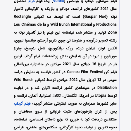
فیلم سینمایی گرداب یا ورتکس (
Vortex
) یک فیلم
درام
محصول
سال 2021 کشورهای فرانسه، موناکو و بلژیک به کارگردانی گاسپار
نوئه (Gaspar Noé) است که توسط سه کمپانی Rectangle
Productions و Wild Bunch International و Les Cinémas de la
Zone تولید و منتشر شد؛ فیلمنامه این فیلم را نیز گاسپار نوئه به
رشته تحریر درآورده و هنرمندانی چون داریو آرجنتو، فرانسوا لبرون،
الکس لوتز، کیلیان درت، ووک برانکوویچ، کامل بنچمخ، چارلز
موریلون و غیره در آن به ایفای نقش پرداخته‌اند؛ فیلم گرداب اولین
بار در تاریخ 16 جولای سال 2021 میلادی در جشنواره بین‌المللی
فیلم کن Cannes Film Festival در کشور فرانسه به نمایش درآمد
سپس در 13 آوریل سال 2022 میلادی توسط کمپانی Wild Bunch
Distribution در سینماهای کشور فرانسه اکران شد و در نهایت
توسط Utopia در آمریکا، انگلستان، کانادا، استرالیا، آلمان، فرانسه و
سایر کشورها همزمان به صورت اینترنتی منتشر گردید؛
فیلم گرداب
پس از اکران بازخوردهای مثبت فراوانی از سوی مخاطبان و
منتقدین دریافت کرد به طوری که برای داستان احساسی، فیلمنامه،
نحوه تدوین و تولید، نحوه کارگردانی، سکانس‌های عاطفی، طراحی