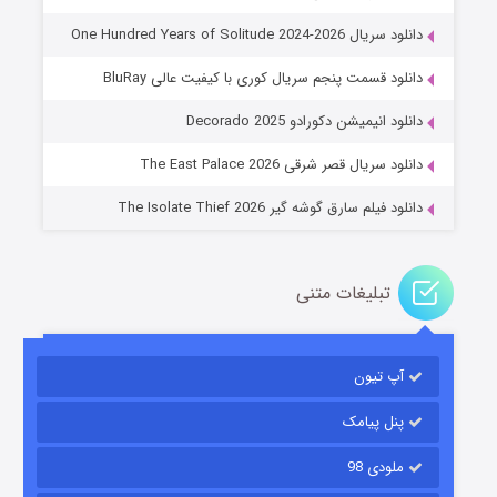
دانلود سریال One Hundred Years of Solitude 2024-2026
دانلود قسمت پنجم سریال کوری با کیفیت عالی BluRay
عملیات آپارتمان
دانلود انیمیشن دکورادو Decorado 2025
۲ (زیرنویس)
قسمت
منتشر شد
دانلود سریال قصر شرقی The East Palace 2026
دانلود فیلم سارق گوشه گیر The Isolate Thief 2026
تبلیغات متنی
آپ تیون
مردگان متحرک: شهر مرده ۳
۲ (زیرنویس)
قسمت
منتشر شد
پنل پیامک
ملودی 98