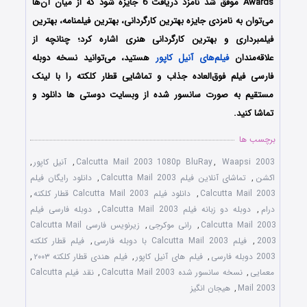
Awards موفق شد نامزد دریافت 6 جایزه شود که از میان آن‌ها
می‌توان به نامزدی جایزه بهترین کارگردانی، بهترین فیلمنامه، بهترین
فیلمبرداری و بهترین کارگردانی هنری اشاره کرد؛ چنانچه از
علاقه‌مندان
فیلم‌های آنیل کاپور
هستید، می‌توانید نسخه دوبله
فارسی فیلم فوق‌العاده جذاب و تماشایی قطار کلکته را با لینک
مستقیم به صورت سانسور شده از وبسایت دوستی ها دانلود و
تماشا کنید.
برچسب ها
Waapsi 2003
,
Calcutta Mail 2003 1080p BluRay
,
آنیل کاپور
,
اکشن
,
تماشای آنلاین فیلم Calcutta Mail 2003
,
دانلود رایگان فیلم
Calcutta Mail 2003
,
دانلود فیلم Calcutta Mail 2003 قطار کلکته
,
درام
,
دوبله دو زبانه فیلم Calcutta Mail 2003
,
دوبله فارسی فیلم
Calcutta Mail 2003
,
رانی موکرجی
,
زیرنویس فارسی Calcutta Mail
2003
,
فیلم Calcutta Mail 2003 با دوبله فارسی
,
فیلم قطار کلکته
2003 دوبله فارسی
,
فیلم های آنیل کاپور
,
فیلم هندی قطار کلکته ۲۰۰۳
,
معمایی
,
نسخه سانسور شده Calcutta Mail 2003
,
نقد فیلم Calcutta
Mail 2003
,
هیجان انگیز