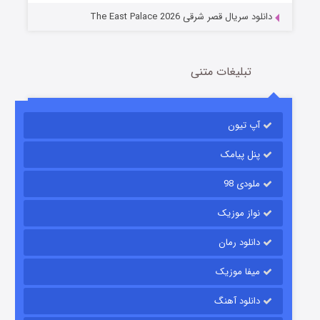
دانلود سریال قصر شرقی The East Palace 2026
تبلیغات متنی
آپ تیون
مردگان متحرک: شهر مرده ۳
2 (زیرنویس)
قسمت
منتشر شد
پنل پیامک
ملودی 98
نواز موزیک
دانلود رمان
میفا موزیک
دانلود آهنگ
شکست استوارت در نجات جهان