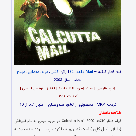
نام: قطار کلکته –
Calcutta Mail
| ژانر:
اکشن
،
درام
،
معمایی
،
مهیج
|
انتشار: سال 2003
زبان: فارسی | مدت زمان: 101 دقیقه | فاقد زیرنویس فارسی |
کیفیت: DVD
فرمت: MKV | محصولی از کشور هندوستان | امتیاز: 5.7 از 10
خلاصه داستان:
فیلم قطار کلکته Calcutta Mail 2003 در مورد مردی به نام آویناش
(با بازی آنیل کاپور) است که برای پیدا کردن پسر ربوده شده خود به