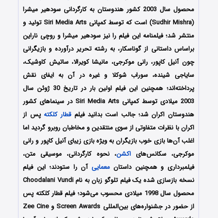
محصول سال 2003 کشور هندوستان به کارگردانی سودهیر میشرا
(Sudhir Mishra) است که توسط کمپانی Siri Media Arts تولید و
منتشر شد؛ فیلمنامه این فیلم را نیز سودهیر میشرا و روچی ناراین
براساس داستانی از گوناسکار، به رشته تحریر درآورده و بازیگرانی
چون آنیل کاپور، رانی موکرجی، مانیشا کویرالا، ساتیش کاوشیک،
سایاجی شینده، سوراب شوکلا و غیره در آن به ایفای نقش
پرداخته‌اند؛ همچنین این فیلم اولین بار در تاریخ 30 ژوئن سال
2003 میلادی توسط کمپانی Siri Media Arts در سینماهای کشور
هندوستان اکران شد؛ جالب است بدانید فیلم
قطار کلکته
پس از
اکران با نظرات متفاوتی از سوی منتقدین و مخاطبان روبرو گردید اما
اغلب آن‌ها بازی خوب بازیگران به ویژه بازی زیبای آنیل کاپور و رانی
موکرجی، سکانس‌های
اکشن
، نحوه کارگردانی، موسیقی متن،
فیلمبرداری و همچنین داستان
معمایی
آن را ستودند؛ این فیلم
نسخه بازسازی شده یک فیلم تلوگو زبان به نام Choodalani Vundi
محصول سال 1998 میلادی محسوب می‌شود؛ فیلم قطار کلکته پس
از حضور در جشنواره‌های بین‌المللی Screen Awards و Zee Cine