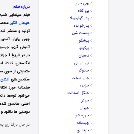
بوی خون
درباره فیلم:
بی گناه
فیلم سینمایی شب 
پدر گواردیولا
هیجان انگیز
پدرخوانده
تولید و منتشر شد؛ 
پوست شیر
چون برایان آستین 
پیشگو
آنتونی گری، جیسون 
پیکولو
تاسیان
تی ان تی
انگلستان، کانادا، 
جادوگر
متفاوتی از سوی مخا
جان سخت
سکانس‌های
اکشن
،
جزیره
فیلمنامه مورد انتق
جنگل آسفالت
می‌شود توسط دانش‌
جوکر
اصلی سانسور شده ف
جیران
دوستی ها دانلود و ت
چهره شو
چیدمانه
در حال بارگذاری پخ
حرفه ای