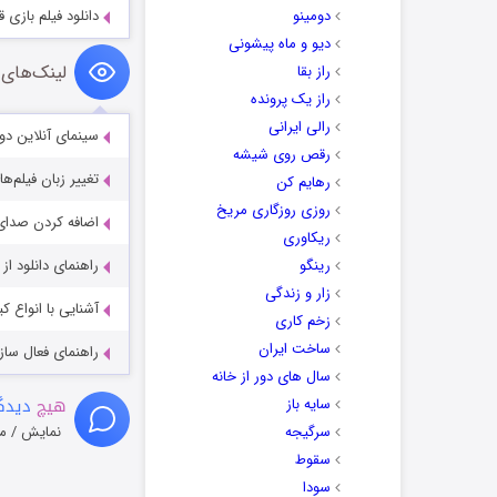
دومینو
دانلود فیلم بازی قربانی e Game 2023
دیو و ماه پیشونی
لینک‌های 
راز بقا
راز یک پرونده
رالی ایرانی
سینمای آنلاین دو
رقص روی شیشه
تغییر زبان فیلم‌ها
رهایم کن
روزی روزگاری مریخ
اضافه کردن صدای 
ریکاوری
رینگو
راهنمای دانلود ا
زار و زندگی
آشنایی با انواع ک
زخم کاری
ساخت ایران
راهنمای فعال سازی کیفیت R
سال های دور از خانه
هیچ
دیدگا
سایه باز
سرگیجه
نمایش / م
سقوط
سودا