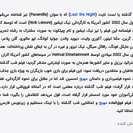
گذشته یا لست نایت (
Last the Night
) که با عنوان (Pacerville) نیز شناخته می‌شود، یک فیلم
فیلمنامه این فیلم را نیز نیک لیشور و تام چیلکوت به صورت مشترک به رشته تحریر د
گرین، مکنا تیلور، آکوری وایت، دیوید والدز، جولیا کوانگ، ایو مائورو، گلن پلامر
مایکل فونگ، رافائل سیگل، نیک لیزور و غیره در آن به ایفای نقش پرداخته‌اند؛ همچ
بار در تاریخ 1 جولای سال 2022 میلادی توسط Vertical Entertainment در س
استرالیا، برزیل و سایر کشورها همزمان به صورت اینترنتی منتشر گردید؛ فیلم شب گذشت
طبان و منتقدین دریافت نمود؛ این فیلم برای بازی خوب بازیگران به ویژه بازی جذاب 
 نحوه فیلمبرداری و داستان
مهیج
تحسین شد اما در مقابل برای نحوه کارگردانی، فض
اد قرار گرفت؛ فیلم شب گذشته درباره معلمی است که در آستانه فروپاشی قرار دارد، 
آموزان خود مورد تمسخر قرار گرفته است، قول می‌دهد انتقامش را بگیرد؛ شما می
یلم فوق‌العاده
مهیج
و تماشایی شب گذشته را با ‌لینک مستقیم و زیرنویس فارسی
ماشا کنید.
ش کننده...