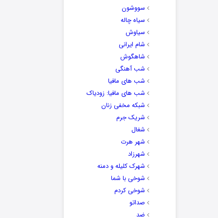
سووشون
سیاه چاله
سیاوش
شام ایرانی
شاهگوش
شب آهنگی
شب های مافیا
شب های مافیا: زودیاک
شبکه مخفی زنان
شریک جرم
شغال
شهر هرت
شهرزاد
شهرک کلیله و دمنه
شوخی با شما
شوخی کردم
صداتو
ضد