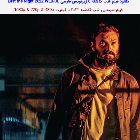
دانلود فیلم شب گذشته با زیرنویس فارسی Last the Night 2022 WEB-DL
فیلم سینمایی شب گذشته ۲۰۲۲ با کیفیت 1080p & 720p & 480p