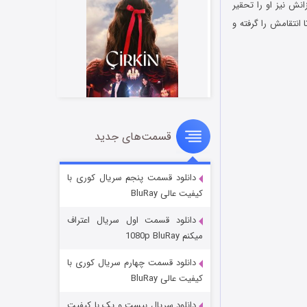
نش نیز او را تحقیر
انتقامش را گرفته و
قسمت‌های جدید
سریال زشت
۲ (زیرنویس)
قسمت
منتشر شد
دانلود قسمت پنجم سریال کوری با
کیفیت عالی BluRay
دانلود قسمت اول سریال اعتراف
میکنم 1080p BluRay
دانلود قسمت چهارم سریال کوری با
کیفیت عالی BluRay
دانلود سریال بیست و یک با کیفیت