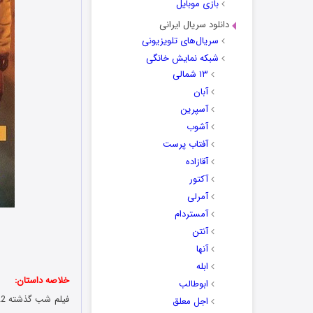
بازی موبایل
دانلود سریال ایرانی
سریال‌های تلویزیونی
شبکه نمایش خانگی
۱۳ شمالی
آبان
آسپرین
آشوب
آفتاب پرست
آقازاده
آکتور
آمرلی
آمستردام
آنتن
آنها
ابله
خلاصه داستان:
ابوطالب
اجل معلق