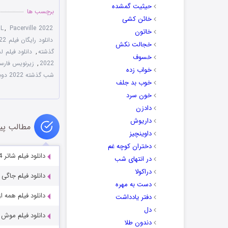
حیثیت گمشده
برچسب ها
خائن کشی
DL
,
Pacerville 2022
خاتون
دانلود رایگان فیلم Last the Night 2022
خجالت نکش
گذشته
,
دانلود فیلم لست نایت 2
خسوف
2022
,
زیرنویس فارسی the Night 2022
خواب زده
شب گذشته 2022 دوبله فارسی
خوب بد جلف
خون سرد
دادزن
داریوش
مطالب پی
داوینچیز
دختران کوچه غم
دانلود فیلم شاتر Shutter 2004
در انتهای شب
دراکولا
دانلود فیلم جاگی Jogi 2022
دست به مهره
دانلود فیلم همه از یوهان متن
دفتر یادداشت
دل
دانلود فیلم موش گیر Catcher 2023
دندون طلا