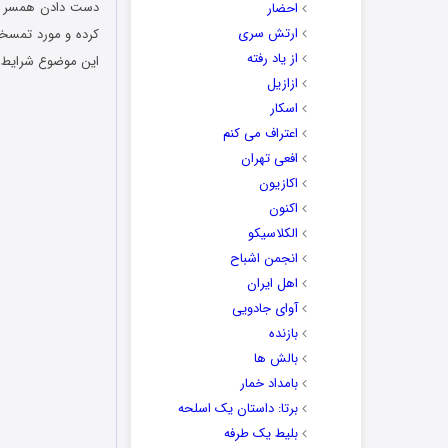
دست دادن همسر و د
احضار
ارتش سری
کرده و مورد تمسخر 
از یاد رفته
این موضوع شرایط ه
ازازیل
اسکار
اعتراف می کنم
افعی تهران
اکازیون
اکنون
الکلاسیکو
انجمن اشباح
اهل ایران
آوای جادویی
بازنده
بالش ها
بامداد خمار
برتا: داستان یک اسلحه
بلیط یک‌‌ طرفه