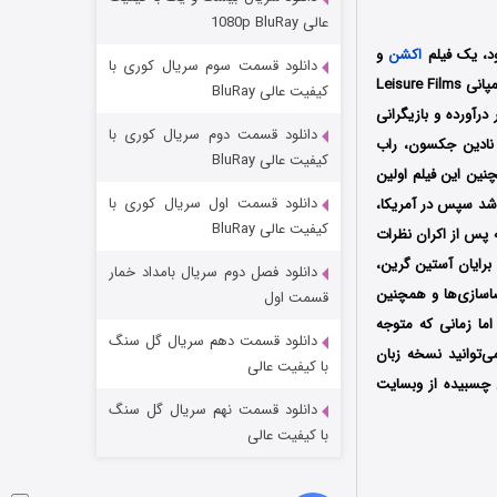
مردگان متحرک: شهر مرده ۳
عالی 1080p BluRay
۲ (زیرنویس)
قسمت
منتشر شد
اکشن
و
دانلود قسمت سوم سریال کوری با
محصول سال 2022 کشور آمریکا به کارگردانی نیک لیشور (Nick Leisure) است که توسط کمپانی Leisure Films
کیفیت عالی BluRay
رآورده و بازیگرانی
دانلود قسمت دوم سریال کوری با
، نادین جکسون، راب
کیفیت عالی BluRay
نین این فیلم اولین
دانلود قسمت اول سریال کوری با
ینماهای کشور آمریکا اکران شد سپس در آمریکا،
کیفیت عالی BluRay
ه پس از اکران نظرات
برایان آستین گرین،
دانلود فصل دوم سریال بامداد خمار
شکست استوارت در نجات جهان
اسازی‌ها و همچنین
قسمت اول
اما زمانی که متوجه
۷ (زیرنویس)
قسمت
منتشر شد
دانلود قسمت دهم سریال گل سنگ
‌توانید نسخه زبان
با کیفیت عالی
 چسبیده از وبسایت
دانلود قسمت نهم سریال گل سنگ
با کیفیت عالی