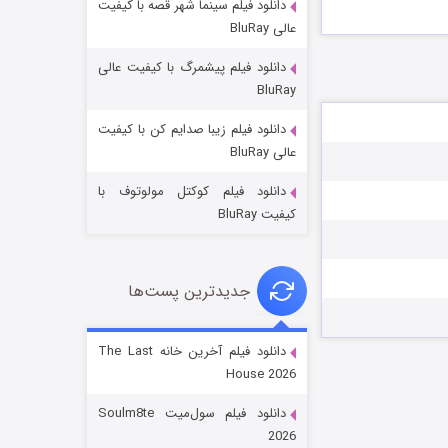
دانلود فیلم سینما شهر قصه با کیفیت
عالی BluRay
دانلود فیلم پیشمرگ با کیفیت عالی
BluRay
دانلود فیلم زیبا صدایم کن با کیفیت
جادوگری در مغولستان
عالی BluRay
۱۴ (زیرنویس)
قسمت
منتشر شد
دانلود فیلم کوکتل مولوتوف با
کیفیت BluRay
جدیدترین پست‌ها
دانلود فیلم آخرین خانه The Last
House 2026
باب اسفنجی فصل ۱۷
دانلود فیلم سول‌میت Soulm8te
۶ (زیرنویس)
قسمت
منتشر شد
2026