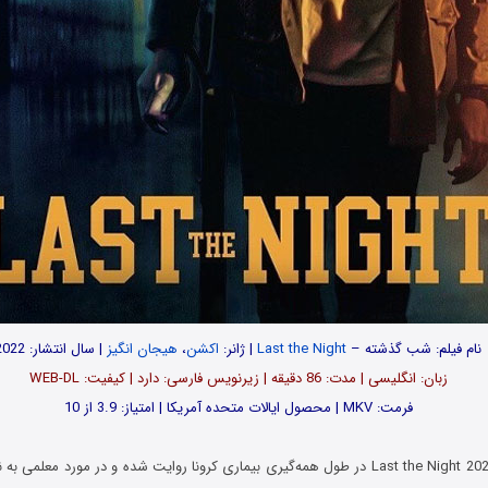
نام فیلم: شب گذشته –
Last the Night
| ژانر:
اکشن
،
هیجان انگیز
| سال انتشار: 2022
زبان: انگلیسی | مدت‌: 86 دقیقه | زیرنویس فارسی: دارد | کیفیت: WEB-DL
فرمت: MKV | محصول ایالات متحده آمریکا | امتیاز: 3.9 از 10
فیلم شب گذشته Last the Night 2022 در طول همه‌گیری بیماری کرونا روایت شده و در مورد مع