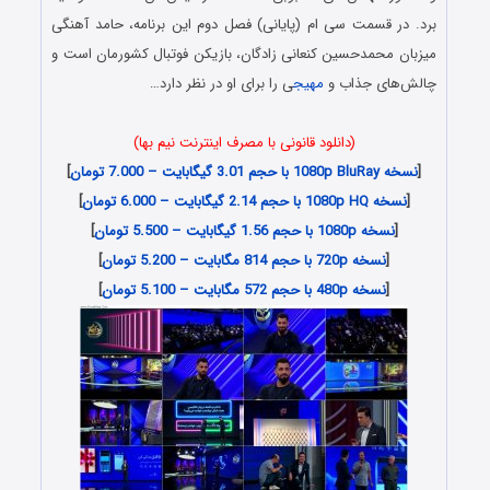
برد. در قسمت سی ام (پایانی) فصل دوم این برنامه،
حامد آهنگی
میزبان
محمدحسین کنعانی زادگان، بازیکن فوتبال کشورمان است
و
چالش‌های جذاب و
مهیج
ی را برای او در نظر دارد…
(دانلود قانونی با مصرف اینترنت نیم بها)
[
نسخه 1080p BluRay با حجم 3.01 گیگابایت – 7.000 تومان
]
[
نسخه 1080p HQ با حجم 2.14 گیگابایت – 6.000 تومان
]
[
نسخه 1080p با حجم 1.56 گیگابایت – 5.500 تومان
]
[
نسخه 720p با حجم 814 مگابایت – 5.200 تومان
]
[
نسخه 480p با حجم 572 مگابایت – 5.100 تومان
]