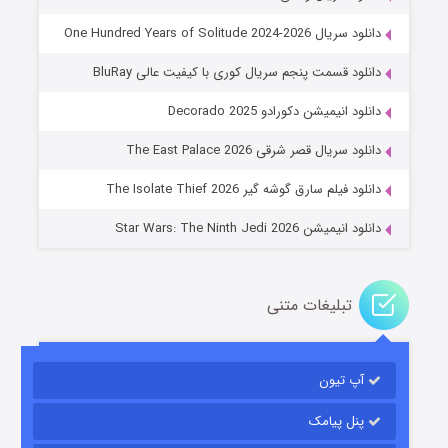
دانلود سریال One Hundred Years of Solitude 2024-2026
دانلود قسمت پنجم سریال کوری با کیفیت عالی BluRay
دانلود انیمیشن دکورادو Decorado 2025
خاندان اژدها فصل ۳
دانلود سریال قصر شرقی The East Palace 2026
۶ (زیرنویس)
قسمت
منتشر شد
دانلود فیلم سارق گوشه گیر The Isolate Thief 2026
دانلود انیمیشن Star Wars: The Ninth Jedi 2026
تبلیغات متنی
آپ تیون
جادوگری در مغولستان
۱۴ (زیرنویس)
قسمت
منتشر شد
پنل پیامک