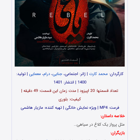
کارگردان:
محمد کارت
| ژانر: اجتماعی،
جنایی
،
درام
،
معمایی
| تولید:
1400 | انتشار: 1401
تعداد قسمت‎ها: 20 اپیزود | مدت زمان این قسمت: 49 دقیقه |
کیفیت: بلوری
فرمت: MP4 | ویژه نمایش خانگی | تهیه کننده: مازیار هاشمی
خلاصه داستان:
مثل پرواز یک کلاغ در سیاهی…
بازیگران: