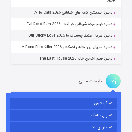
2026
دانلود انیمیشن گربه های خیابانی Alley Cats 2026
عملیات آپارتمان
دانلود فیلم مرده شیطانی در آتش Evil Dead Burn 2026
۲ (زیرنویس)
قسمت
منتشر شد
دانلود سریال عشق چسبناک ما Our Sticky Love 2026
دانلود سریال زن متاهل آدمکش A Bona Fide Killer 2026
دانلود فیلم آخرین خانه The Last House 2026
تبلیغات متنی
مردگان متحرک: شهر مرده ۳
۲ (زیرنویس)
قسمت
منتشر شد
آپ تیون
پنل پیامک
ملودی 98