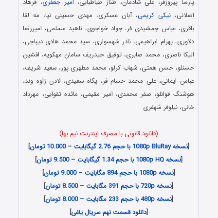
پارسا پیروزفر، علی شادمان، طناز طباطبایی،
امیر جعفری
، فرهاد
اصلانی،
نیکی کریمی
، آبان عسکری، مهدی حسینی نیا، مه لقا
باقری، عباس جمشیدی فر، جواد خواجوی، ناهید مسلمی، امیررضا
دلاوری، بهرام ابراهیمی، نادر شهسواری، سید محمد هادی دیباجی،
الیکا ناصری، محمد صابری، توفیق حیدریف سامان مهکویه، افشین
حسنلو، حسن همتی، شهاب کرلو، محمد مطهری پور، سعید شریف،
عباس ایمانی، علی محمد حسام فر، پگاه سعیدی، لادن ژاوه وند،
هوشنگ قوانلو، صفر محمدی، امیر مقیمی، مائده تقوایی، مهرداد
خانی، نیلوفر شهفری
(دانلود قانونی با مصرف اینترنت نیم بها)
[
نسخه 1080p BluRay با حجم 2.76 گیگابایت – 10.000 تومان
]
[
نسخه 1080p HQ با حجم 1.34 گیگابایت – 9.500 تومان
]
[
نسخه 1080p با حجم 894 مگابایت – 9.000 تومان
]
[
نسخه 720p با حجم 391 مگابایت – 8.500 تومان
]
[
نسخه 480p با حجم 233 مگابایت – 8.000 تومان
]
[
دانلود قسمت نهم سریال یاغی
]