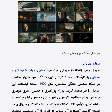
در حال بارگذاری پخش کننده...
درباره سریال:
سریال یاغی (Rebel) سریالی اجتماعی،
جنایی
،
درام
،
خانوادگی
و
معمایی
به کارگردانی محمد کارت و تهیه کنندگی سید مازیار هاشمی
در شبکه نمایش خانگی محصول سال 1400 است؛ فیلمنامه این
سریال را نیز
محمد کارت، پ
درام
پورامیری و حسین امیری دوماری
براساس رمان «سالتو» اثر مهدی افروزمنش محصول نشر چشمه به
رشته تحریر درآورده‌اند
؛ گذشته تنها نقطه عطف داستانی سریال یاغی
است؛ گذشته آدم‌ها با آن چیزی که امروز از آن می‌بینیم متفاوت