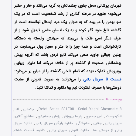
قهرمان پوشالی محل جلوی چشمانش به گریه می‌افتد و خار و حقیر
می‌شود؛ جاوید در مرحله گذاری از رشد شخصیت است که در یک
سو بهمن را می‌بیند که به عنوان یک مرد ایده‌آل توانسته است از
گذشته تلخ خود گذر کرده و به یک انسان حامی تبدیل شود و از
طرف دیگر اسی قلک را می‌بیند که جهانش وابسته به دستگاه
کارتخوانش است و همه چیز را با متر و معیار پول می‌سنجد؛ در
چنین جهانی جاوید سعی می‌کند تابع فردی باشد که اگرچه پیش
چشمانش صحبت از گذشته پر از خلاف می‌کند اما دنیای زیبایی
روبرویش تدارک دیده که تمام تلخی گذشته را از میان بر می‌دارد؛
قسمت 8 سریال یاغی
را می‌توانید به صورت قانونی از سایت
دوستی‌ها با مصرف اینترنت نیم بها دانلود و تماشا کنید.
برچسب ها
Serial Yaghi Ghesmate 8
,
Rebel Series S01E08
,
اجتماعی
,
الناز
شاکردوست
,
امیر جعفری
,
پارسا پیروزفر
,
پژمان جمشیدی
,
تماشای آنلاین
سریال یاغی
,
جنایی
,
خانوادگی
,
دانلود رایگان سریال یاغی
,
دانلود سریال
یاغی از دوستی ها
,
دانلود قانونی سریال یاغی
,
دانلود قسمت هشتم