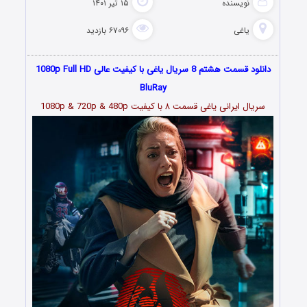
نویسنده
۱۵ تیر ۱۴۰۱
یاغی
۶۷۰۹۶ بازدید
دانلود قسمت هشتم 8 سریال یاغی با کیفیت عالی 1080p Full HD
BluRay
سریال ایرانی یاغی قسمت
۸
با کیفیت 1080p & 720p & 480p