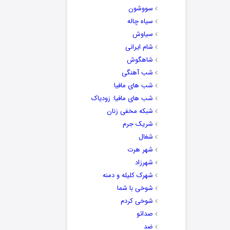
سووشون
سیاه چاله
سیاوش
شام ایرانی
شاهگوش
شب آهنگی
شب های مافیا
شب های مافیا: زودیاک
شبکه مخفی زنان
شریک جرم
شغال
شهر هرت
شهرزاد
شهرک کلیله و دمنه
شوخی با شما
شوخی کردم
صداتو
ضد