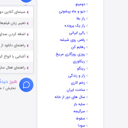
دومینو
دیو و ماه پیشونی
سینمای آنلاین دو
راز بقا
تغییر زبان فیلم‌ها
راز یک پرونده
رالی ایرانی
اضافه کردن صدای 
رقص روی شیشه
راهنمای دانلود ا
رهایم کن
روزی روزگاری مریخ
آشنایی با انواع ک
ریکاوری
راهنمای فعال سازی کیفیت R
رینگو
زار و زندگی
هیچ
دیدگا
زخم کاری
نمایش / م
ساخت ایران
سال های دور از خانه
سایه باز
سرگیجه
سقوط
سودا