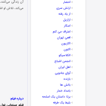
آن زندگی می‌کنند،
احضار
ارتش سری
می‌کند، تلاش او اش
از یاد رفته
ازازیل
اسکار
اعتراف می کنم
افعی تهران
اکازیون
اکنون
الکلاسیکو
انجمن اشباح
اهل ایران
آوای جادویی
بازنده
بالش ها
بامداد خمار
برتا: داستان یک اسلحه
درباره فیلم:
بلیط یک‌‌ طرفه
فیلم سینمایی غول 