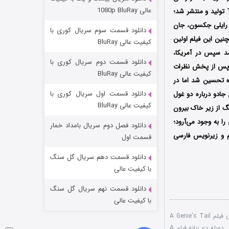
مردگان متحرک: شهر مرده ۳
عالی 1080p BluRay
برنت هاف (Brent Huff) است که توسط دو کمپانی SC Global Media و Tons of Fun Productions 1 تولید و منتشر شد؛
۲ (زیرنویس)
قسمت
منتشر شد
، رایلی جکسون، جان
دانلود قسمت سوم سریال کوری با
مچنین این فیلم اولین
کیفیت عالی BluRay
Showti در کشور آمریکا پخش شد سپس در آمریکا،
دانلود قسمت دوم سریال کوری با
دو پس از پخش نظرات
کیفیت عالی BluRay
ده تحسین شد اما در
دانلود قسمت اول سریال کوری با
جادو درباره دو غول
کیفیت عالی BluRay
گ از زیر خاک بیرون
ا به وجود می‌آرود؛
دانلود فصل دوم سریال بامداد خمار
شکست استوارت در نجات جهان
م و زیرنویس فارسی
قسمت اول
۷ (زیرنویس)
قسمت
منتشر شد
دانلود قسمت دهم سریال گل سنگ
با کیفیت عالی
دانلود قسمت نهم سریال گل سنگ
با کیفیت عالی
دانلود رایگان فیلم A Genie's Tail
,
دوبله دو زبانه فیلم A