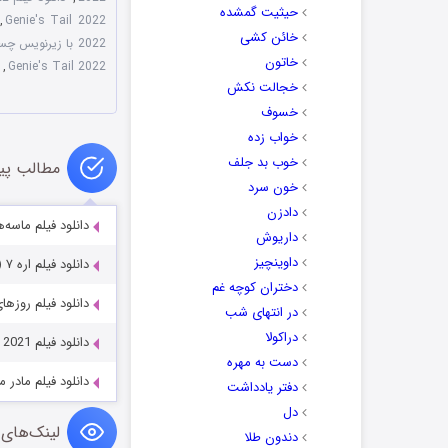
حیثیت گمشده
,
Genie's Tail 2022
خائن کشی
2022 با زیرنویس چسبیده
خاتون
,
Genie's Tail 2022
خجالت نکش
خسوف
خواب زده
خوب بد جلف
مطالب پی
خون سرد
دادزن
دانلود فیلم ماسه‌های مابین 2021
داریوش
داوینچیز
دانلود فیلم اره ۷ Saw VII 3D (2010)
دختران کوچه غم
دانلود فیلم روزهای رادیو 987
در انتهای شب
دراکولا
دانلود فیلم The Father Who Moves Mountains 2021
دست به مهره
دانلود فیلم مادر مگس‌ها es 2025
دفتر یادداشت
دل
لینک‌های 
دندون طلا