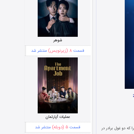
شوهر
۸ (زیرنویس)
قسمت
منتشر شد
عملیات آپارتمان
۵ (دوبله)
قسمت
منتشر شد
غ جادو را که دو غول برادر در