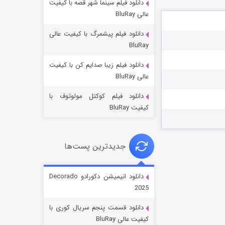
دانلود فیلم سینما شهر قصه با کیفیت
عالی BluRay
دانلود فیلم پیشمرگ با کیفیت عالی
BluRay
دانلود فیلم زیبا صدایم کن با کیفیت
جادوگری در مغولستان
عالی BluRay
۱۴ (زیرنویس)
قسمت
منتشر شد
دانلود فیلم کوکتل مولوتوف با
کیفیت BluRay
جدیدترین پست‌ها
دانلود انیمیشن دکورادو Decorado
2025
باب اسفنجی فصل ۱۷
دانلود قسمت پنجم سریال کوری با
۶ (زیرنویس)
قسمت
منتشر شد
کیفیت عالی BluRay