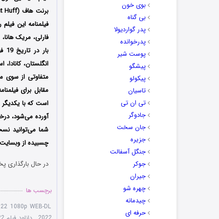
بوی خون
بی گناه
فیلمنامه این فیلم 
پدر گواردیولا
فارلی، مریک هانا، ه
پدرخوانده
پوست شیر
انگلستان، کانادا،
پیشگو
متفاوتی از سوی مخ
پیکولو
مقابل برای فیلمنام
تاسیان
تی ان تی
است که با یکدیگر ب
جادوگر
آورده می‌شود، درخ
جان سخت
شما می‌توانید نسخ
جزیره
چسبیده از وبسایت د
جنگل آسفالت
جوکر
در حال بارگذاری پخ
جیران
چهره شو
برچسب ها
چیدمانه
2022 1080p WEB-DL
حرفه ای
2022
,
دانلود فیلم A Genie's Tail 2022 با لینک مستقیم