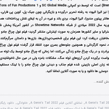
را نیز الیزا الیوت به رشته تحریر درآورده و بازیگرانی چون جیک پل، کوین پی فارلی
انتر پیتون مندوزا، الیزا الیوت، بردی باند و غیره در آن به ایفای نقش پرداخته‌اند؛ ه
بار در تاریخ 19 فوریه سال 2022 میلادی از شبکه me Networks
 استرالیا و سایر کشورها همزمان به صورت اینترنتی منتشر گردید؛ فیلم غول چراغ جا
اطبان دریافت کرد؛ این فیلم برای شخصیت‌پردازی‌ها، بازی‌ها و داستان سرگرم‌کنن
ه، نحوه کارگردانی و همچنین جلوه‌های بصری مورد انتقاد قرار گرفت؛ فیلم غول چراغ 
رادرند و در یک چراغ جادو زندگی می‌کنند؛ اما زمانی که چراغ جادو توسط یک توله‌ س
واست برآورده کردن آرزوهای توله‌ سگ، مشکلات بامزه ولی در عین حال ناخوشایندی ر
ه زبان اصلی بازبینی شده فیلم جذاب و دیدنی غول چراغ جادو را با ‌لینک مستقی
وستی ها دانلود و یا به صورت آنلاین تماشا کنید.
ش کننده...
A Genie's Tail 
,
تماشای آنلاین فیلم A Genie's Tail 2022
,
خانوادگی
,
,
دانلود فیلم A Genie's Tail 2022 غول چراغ جادو