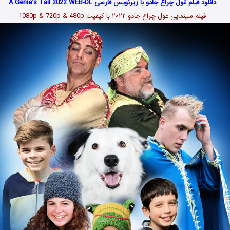
دانلود فیلم غول چراغ جادو با زیرنویس فارسی A Genie’s Tail 2022 WEB-DL
فیلم سینمایی غول چراغ جادو ۲۰۲۲ با کیفیت 1080p & 720p & 480p