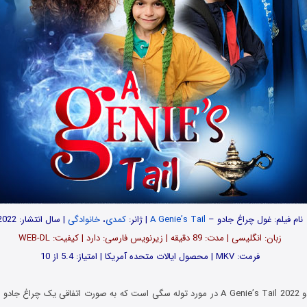
نام فیلم: غول چراغ جادو –
A Genie’s Tail
| ژانر:
کمدی
،
خانوادگی
| سال انتشار: 2022
زبان: انگلیسی | مدت‌: 89 دقیقه | زیرنویس فارسی: دارد | کیفیت: WEB-DL
فرمت: MKV | محصول ایالات متحده آمریکا | امتیاز: 5.4 از 10
فیلم غول چراغ جادو A Genie’s Tail 2022 در مورد توله سگی است که به صورت اتفاقی یک چرا