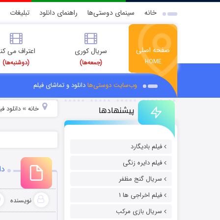
خانه
سینمای دوستی‌ها
راهنمای دانلود
تبلیغات
صفحه اصلی
سریال کوری
اعتراف می کن
HOME
(جمعه‌ها)
(دوشنبه‌ها)
وب‌سایت دوستی‌ها
دانلود و تماشای فیلم
پیشنهادها
خانه
دانلود ف
»
فیلم بادیگارد
فیلم دایره زنگی
دانل
سریال گنج مظفر
فیلم اخراجی ها ۱
نویسنده
سریال بازی مرکب