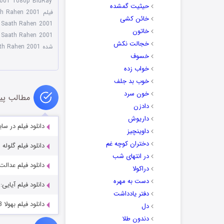
2001 1080p BluRay
حیثیت گمشده
فیلم Tera Mera Saath Rahen 2001
خائن کشی
,
Saath Rahen 2001
خاتون
era Mera Saath Rahen 2001
خجالت نکش
شده Tera Mera Saath Rahen 2001
خسوف
خواب زده
خوب بد جلف
خون سرد
مطالب پی
دادزن
داریوش
دانلود فیلم در سایه‌ خدا d 2025
داوینچیز
دختران کوچه غم
دانلود فیلم گلوله ای برای ژنرال 67
در انتهای شب
دانلود فیلم عدالت ustice 2024
دراکولا
دست به مهره
دانلود فیلم آیایی: روح خشمگین
دفتر یادداشت
دانلود فیلم بهولا Bholaa 2023
دل
دندون طلا