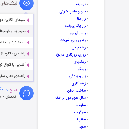
لینک‌های 
دومینو
دیو و ماه پیشونی
راز بقا
سینمای آنلاین دو
راز یک پرونده
تغییر زبان فیلم‌ها
رالی ایرانی
رقص روی شیشه
اضافه کردن صدای 
رهایم کن
راهنمای دانلود ا
روزی روزگاری مریخ
ریکاوری
آشنایی با انواع ک
رینگو
راهنمای فعال سازی کیفیت R
زار و زندگی
زخم کاری
هیچ
دیدگا
ساخت ایران
نمایش / م
سال های دور از خانه
سایه باز
سرگیجه
سقوط
سودا