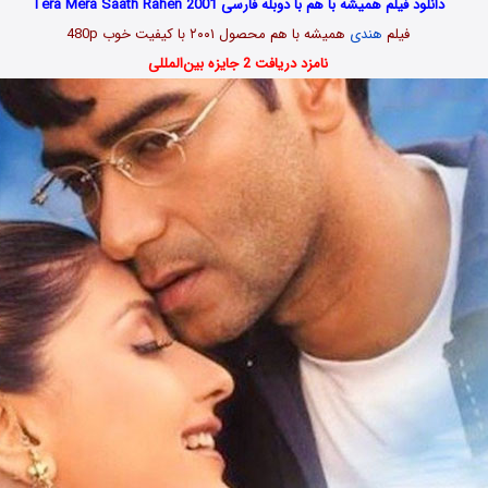
دانلود فیلم همیشه با هم با دوبله فارسی Tera Mera Saath Rahen 2001
فیلم
هندی
همیشه با هم محصول ۲۰۰۱ با کیفیت خوب 480p
نامزد دریافت 2 جایزه بین‌المللی