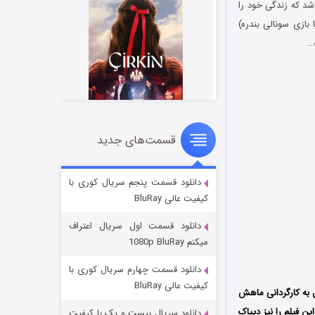
 دیوگن) می‌باشد که زندگی خود را
بازی سونالی بندره)
…
قسمت‌های جدید
سریال زشت
۲ (زیرنویس)
قسمت
منتشر شد
دانلود قسمت پنجم سریال کوری با
کیفیت عالی BluRay
دانلود قسمت اول سریال اعتراف
میکنم 1080p BluRay
دانلود قسمت چهارم سریال کوری با
کیفیت عالی BluRay
ندوستان به کارگردانی ماهش
تولید و منتشر شد؛ فیلمنامه این فیلم را نیز دیپاک
دانلود سریال بیست و یک با کیفیت