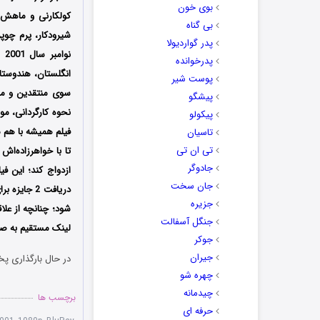
بوی خون
کولکارنی و ماهش م
بی گناه
پدر گواردیولا
پدرخوانده
انگلستان، هندوستان و سایر
پوست شیر
سوی منتقدین و مخا
پیشگو
نحوه کارگردانی، م
پیکولو
فیلم همیشه با هم 
تاسیان
تی ان تی
تا با خواهرزاده‌اش
جادوگر
جان سخت
دریافت 2 ج
جزیره
شود؛ چنانچه از علاق
جنگل آسفالت
لینک مستقیم به صو
جوکر
جیران
در حال بارگذاری پخ
چهره شو
چیدمانه
برچسب ها
حرفه ای