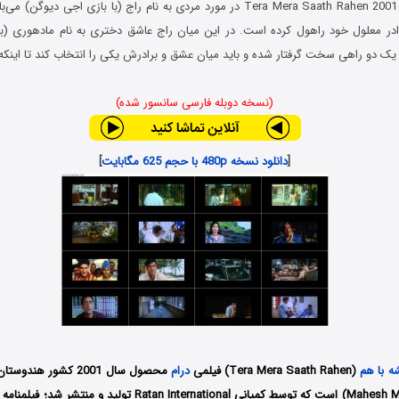
فیلم همیشه با هم Tera Mera Saath Rahen 2001 در مورد مردی به نام راج (با بازی اجی
ادر معلول خود راهول کرده است. در این میان راج عاشق دختری به نام مادهوری (با 
 یک دو راهی سخت گرفتار شده و باید میان عشق و برادرش یکی را انتخاب کند تا اینکه
(نسخه دوبله فارسی سانسور شده)
[
دانلود نسخه 480p با حجم 625 مگابایت
]
 با هم
(Tera Mera Saath Rahen) فیلمی
درام
محصول سال 2001 کشور ه
مانجرکار (Mahesh Manjrekar) است که توسط کمپانی Ratan International 