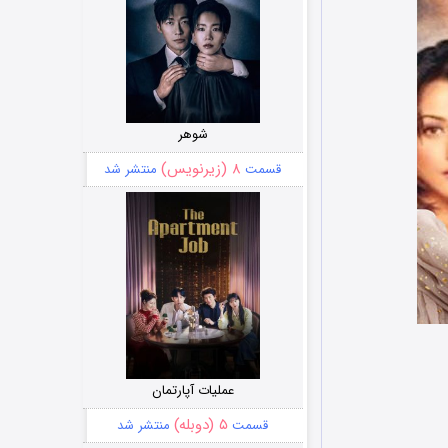
شوهر
۸ (زیرنویس)
قسمت
منتشر شد
عملیات آپارتمان
۵ (دوبله)
قسمت
منتشر شد