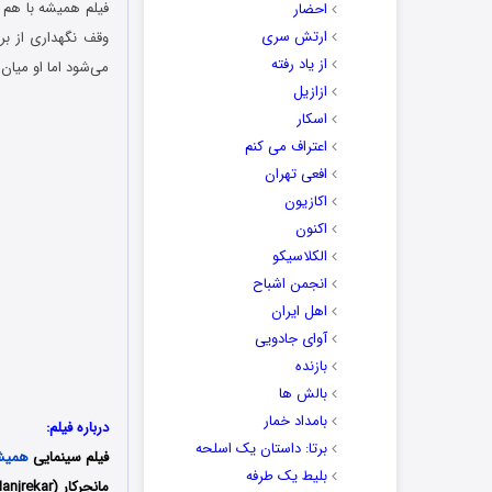
احضار
ارتش سری
وقف نگهداری از بر
از یاد رفته
می‌شود اما او میان
ازازیل
اسکار
اعتراف می کنم
افعی تهران
اکازیون
اکنون
الکلاسیکو
انجمن اشباح
اهل ایران
آوای جادویی
بازنده
بالش ها
بامداد خمار
درباره فیلم:
برتا: داستان یک اسلحه
فیلم سینمایی
همیشه
بلیط یک‌‌ طرفه