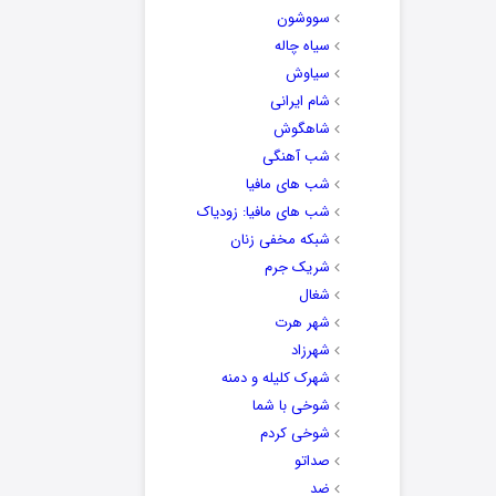
سووشون
سیاه چاله
سیاوش
شام ایرانی
شاهگوش
شب آهنگی
شب های مافیا
شب های مافیا: زودیاک
شبکه مخفی زنان
شریک جرم
شغال
شهر هرت
شهرزاد
شهرک کلیله و دمنه
شوخی با شما
شوخی کردم
صداتو
ضد