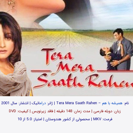
نام:
همیشه با هم
– Tera Mera Saath Rahen | ژانر:
درام
اتیک | انتشار: سال 2001
زبان: دوبله فارسی | مدت زمان: 148 دقیقه | فاقد زیرنویس | کیفیت: DVD
فرمت: MKV | محصولی از کشور هندوستان | امتیاز: 5.0 از 10