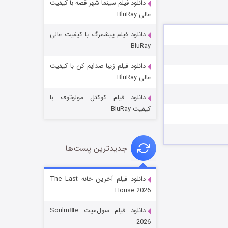
دانلود فیلم سینما شهر قصه با کیفیت
عالی BluRay
دانلود فیلم پیشمرگ با کیفیت عالی
BluRay
دانلود فیلم زیبا صدایم کن با کیفیت
جادوگری در مغولستان
عالی BluRay
۱۴ (زیرنویس)
قسمت
منتشر شد
دانلود فیلم کوکتل مولوتوف با
کیفیت BluRay
جدیدترین پست‌ها
دانلود فیلم آخرین خانه The Last
House 2026
باب اسفنجی فصل ۱۷
دانلود فیلم سول‌میت Soulm8te
۶ (زیرنویس)
قسمت
منتشر شد
2026