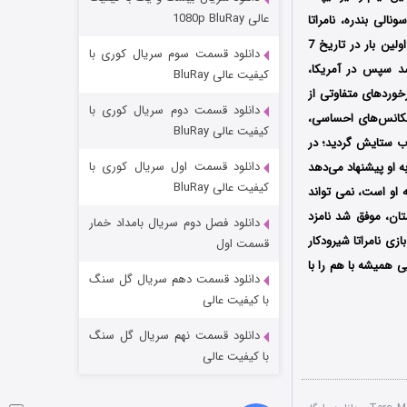
مردگان متحرک: شهر مرده ۳
عالی 1080p BluRay
لی بندره، نامراتا
۲ (زیرنویس)
قسمت
منتشر شد
شیرودکار، پرم چوپرا، آتال کال، دامان باگان و غیره در آن به ایفای نقش پرداخته‌اند؛ همچنین این فیلم اولین بار در تاریخ 7
دانلود قسمت سوم سریال کوری با
ر هندوستان اکران شد سپس در آمریکا،
کیفیت عالی BluRay
خوردهای متفاوتی از
دانلود قسمت دوم سریال کوری با
سکانس‌های احساسی،
کیفیت عالی BluRay
ب ستایش گردید؛ در
دانلود قسمت اول سریال کوری با
 او پیشنهاد می‌دهد
کیفیت عالی BluRay
ه او است، نمی تواند
مللی People’s Choice Awards در کشور هندوستان، موفق شد نامزد
دانلود فصل دوم سریال بامداد خمار
شکست استوارت در نجات جهان
ازی نامراتا شیرودکار
قسمت اول
ی همیشه با هم را با
۷ (زیرنویس)
قسمت
منتشر شد
دانلود قسمت دهم سریال گل سنگ
با کیفیت عالی
دانلود قسمت نهم سریال گل سنگ
با کیفیت عالی