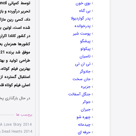
بوی خون
بی گناه
تحریر درآورده و با
پدر گواردیولا
پدرخوانده
پوست شیر
در کشور کانادا اکرا
پیشگو
کشورها همزمان به 
پیکولو
موفق شد برنده 21 جایزه از جمله جایزه بهترین فیلم کوتاه، بهترین فیلمنامه، بهتری فیلم
تاسیان
تی ان تی
بهترین فیلم کوتاه
جادوگر
استقبال گسترده از
جان سخت
اصلی فیلم کوتاه قل
جزیره
جنگل آسفالت
در حال بارگذاری پخ
جوکر
جیران
برچسب ها
چهره شو
چیدمانه
 A Love Story 2014
Dead Hearts 2014 با لینک مستقیم
حرفه ای