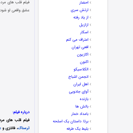
احضار
ارتش سری
عشق واقعی او شود
از یاد رفته
ازازیل
اسکار
اعتراف می کنم
افعی تهران
اکازیون
اکنون
الکلاسیکو
انجمن اشباح
اهل ایران
آوای جادویی
بازنده
بالش ها
درباره فیلم:
بامداد خمار
فیلم قلب های مرده یا دد هارتز (
برتا: داستان یک اسلحه
ترسناک
، فانتزی و
ع
بلیط یک‌‌ طرفه