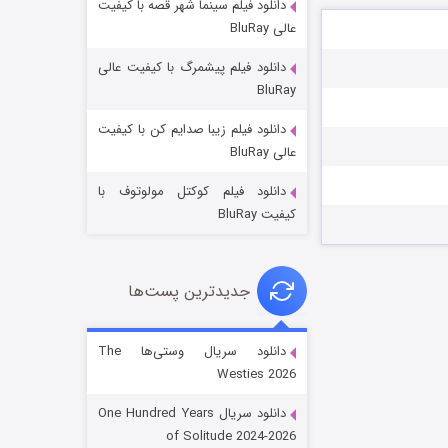
دانلود فیلم سینما شهر قصه با کیفیت
عالی BluRay
دانلود فیلم پیشمرگ با کیفیت عالی
BluRay
دانلود فیلم زیبا صدایم کن با کیفیت
جادوگری در مغولستان
عالی BluRay
۱۴ (زیرنویس)
قسمت
منتشر شد
دانلود فیلم کوکتل مولوتوف با
کیفیت BluRay
جدیدترین پست‌ها
دانلود سریال وستی‌ها The
Westies 2026
باب اسفنجی فصل ۱۷
دانلود سریال One Hundred Years
۶ (زیرنویس)
قسمت
منتشر شد
of Solitude 2024-2026