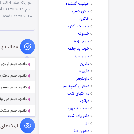
دو زبانه فیلم Dead Hearts 2014
حیثیت گمشده
فیلم Dead Hearts 2014 با زیرنویس چسبیده
خائن کشی
Dead Hearts 2014
خاتون
خجالت نکش
خسوف
خواب زده
مطالب پی
خوب بد جلف
خون سرد
دادزن
دانلود فیلم آزادی خونین ۱ rt 1 (2023
داریوش
دانلود فیلم دخترمو پس بده ter 2025
داوینچیز
دختران کوچه غم
دانلود فیلم مسیر The Path 2022
در انتهای شب
دانلود فیلم مرز وظیفه Duty 2019
دراکولا
دست به مهره
دانلود فیلم هشت و نیم ½ (1963
دفتر یادداشت
دل
لینک‌های 
دندون طلا