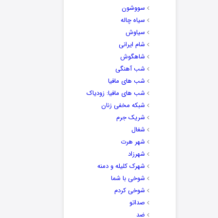
سووشون
سیاه چاله
سیاوش
شام ایرانی
شاهگوش
شب آهنگی
شب های مافیا
شب های مافیا: زودیاک
شبکه مخفی زنان
شریک جرم
شغال
شهر هرت
شهرزاد
شهرک کلیله و دمنه
شوخی با شما
شوخی کردم
صداتو
ضد