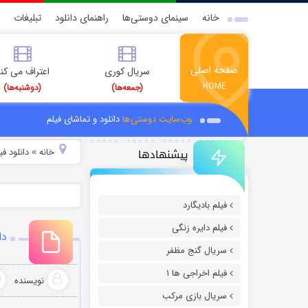
خانه
سینمای دوستی‌ها
راهنمای دانلود
تبلیغات
صفحه اصلی
سریال کوری
اعتراف می کن
HOME
(جمعه‌ها)
(دوشنبه‌ها)
وب‌سایت دوستی‌ها
دانلود و تماشای فیلم
پیشنهادها
خانه
دانلود ف
»
فیلم بادیگارد
فیلم دایره زنگی
دان
سریال گنج مظفر
فیلم اخراجی ها ۱
نویسنده
سریال بازی مرکب