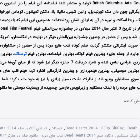
توسط کمپانی‌ British Columbia Arts Council تولید و منتشر شد؛ فیلمنامه این فیلم را نی
زیگرانی چون دان مک کورنیدیل، والین شینی، دالیلا بلا، دانکن تمپلتون، توماس اور-لون
شده است، اولین بار در تاریخ 3 اکتبر سال 2014 میلادی در ج
ن شد و پس از حضور در چندین جشنواره بین‌المللی دیگر در نهایت در انگلستان، آمریکا، ک
صورت اینترنتی منتشر گردید؛ فیلم کوتاه قلب های مرده پس از حضور در جشنواره‌ها
ترسناک
، بهترین 
طراحی تولید و بهترین طراحی لباس شده و نامزد دریافت 7 جایزه دیگر نیز شود که ا
، بهترین موسیقی، بهترین فیلمبرداری و بهترین کارگردانی اشاره کرد؛ فیلم قلب های
 سوی مخاطبان روبرو شد و نظرات مثبت بسیار زیادی را نیز به خود جلب کرد؛ شما م
ب های مرده را با لینک مستقیم و زیرنویس فارسی چسبیده از وبسایت دوستی ها دانلود 
ش کننده...
Death:
,
Dead Hearts 2014 1080p BluRay
,
ترسناک
,
تماشای آنلاین فیلم Dead Hearts 2014
,
دانلود فیلم Dead Hearts 2014 قلب های مرده
,
دانلود فیلم دد هارتز Dead Hearts 2014