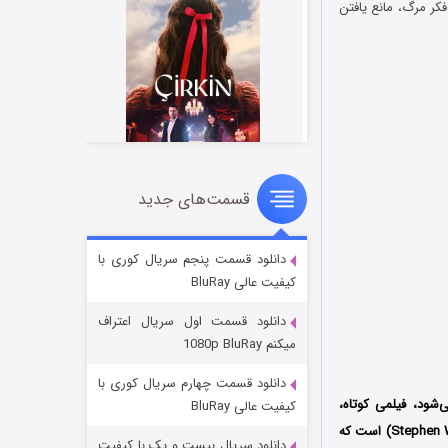
می‌دهد فکر مرگ، مانع یافتن
قسمت‌های جدید
سریال زشت
۲ (زیرنویس)
قسمت
منتشر شد
دانلود قسمت پنجم سریال کوری با
کیفیت عالی BluRay
دانلود قسمت اول سریال اعتراف
میکنم 1080p BluRay
دانلود قسمت چهارم سریال کوری با
‌شود، فیلمی کوتاه،
کیفیت عالی BluRay
(Stephen W. Martin) است که
دانلود سریال بیست و یک با کیفیت