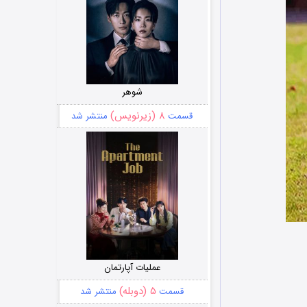
شوهر
۸ (زیرنویس)
قسمت
منتشر شد
عملیات آپارتمان
۵ (دوبله)
قسمت
منتشر شد