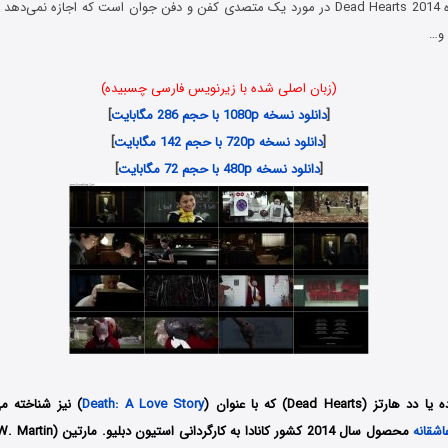
فیلم قلب های مرده Dead Hearts 2014 در مورد یک متصدی کفن و دفن جوان است که اجازه ن
 و…
(زبان اصلی شده با زیرنویس فارسی چسبیده)
[
دانلود نسخه 1080p با حجم 286 مگابایت
]
[
دانلود نسخه 720p با حجم 142 مگابایت
]
[
دانلود نسخه 480p با حجم 72 مگابایت
]
Dead Hearts) که با عنوان (
Death: A Love Story
) نیز شناخته می
اشقانه
محصول سال 2014 کشور کانادا به کارگردانی
استیون دبلیو. مارتین