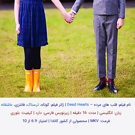
نام فیلم: قلب های مرده –
Dead Hearts
| ژانر فیلم: کوتاه،
ترسناک
، فانتزی،
عاشقانه
زبان: انگلیسی | مدت: 16 دقیقه | زیرنویس فارسی: دارد | کیفیت: بلوری
فرمت: MKV | محصولی از کشور کانادا | امتیاز: 6.9 از 10