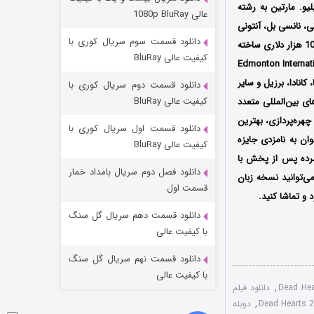
مردگان متحرک: شهر مرده ۳
ز استیون دبلیو. مارتین به رشته
عالی 1080p BluRay
ی، نانسی بل، آنتونی
۲ (زیرنویس)
قسمت
منتشر شد
دانلود قسمت سوم سریال کوری با
داد، کسی رین مازاک، ریتا اسکات و غیره در آن به ایفای نقش پرداخته‌اند؛ همچنین این فیلم که با بودجه 10 هزار دلاری ساخته
کیفیت عالی BluRay
شنواره بین‌المللی فیلم Edmonton International Film Festival
انادا، برزیل و سایر
دانلود قسمت دوم سریال کوری با
کیفیت عالی BluRay
ی بین‌المللی متعدد
چهره‌پردازی، بهترین
دانلود قسمت اول سریال کوری با
ز میان آن‌ها می‌توان به نامزدی جایزه
کیفیت عالی BluRay
 مرده پس از پخش با
دانلود فصل دوم سریال بامداد خمار
ی‌توانید نسخه زبان
شکست استوارت در نجات جهان
قسمت اول
و تماشا کنید.
۷ (زیرنویس)
قسمت
منتشر شد
دانلود قسمت دهم سریال گل سنگ
با کیفیت عالی
دانلود قسمت نهم سریال گل سنگ
با کیفیت عالی
,
دانلود فیلم
,
دوبله