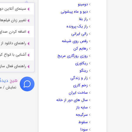
دومینو
سینمای آنلاین دو
دیو و ماه پیشونی
راز بقا
تغییر زبان فیلم‌ها
راز یک پرونده
اضافه کردن صدای 
رالی ایرانی
رقص روی شیشه
راهنمای دانلود ا
رهایم کن
آشنایی با انواع ک
روزی روزگاری مریخ
ریکاوری
راهنمای فعال سازی کیفیت R
رینگو
زار و زندگی
هیچ
دیدگا
زخم کاری
نمایش / م
ساخت ایران
سال های دور از خانه
سایه باز
سرگیجه
سقوط
سودا