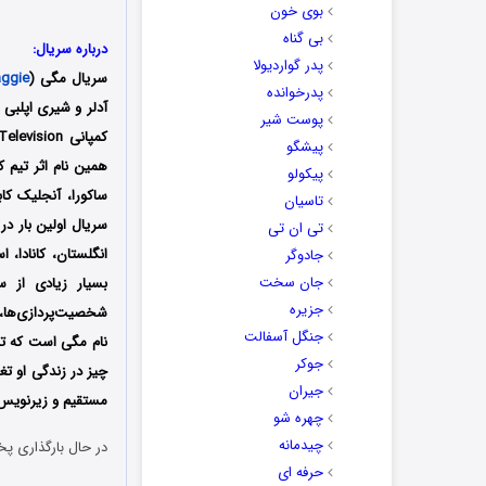
بوی خون
بی گناه
درباره سریال:
پدر گواردیولا
سریال مگی (
ggie
پدرخوانده
پوست شیر
پیشگو
همین نام اثر تیم 
پیکولو
ساکورا، آنجلیک کاب
تاسیان
تی ان تی
انگلستان، کانادا،
جادوگر
جان سخت
بسیار زیادی از س
جزیره
شخصیت‌پردازی‌ها، 
جنگل آسفالت
نام مگی است که توا
جوکر
چیز در زندگی او تغ
جیران
مستقیم و زیرنویس 
چهره شو
چیدمانه
در حال بارگذاری پخ
حرفه ای