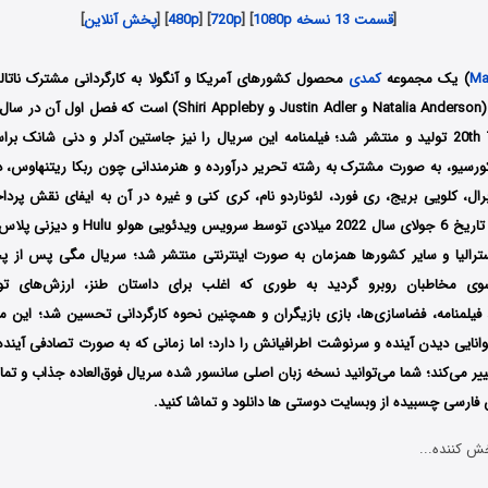
[
قسمت 13 نسخه 1080p
] [
720p
] [
480p
] [
پخش آنلاین
]
Ma
) یک مجموعه
کمدی
محصول کشورهای
آمریکا و آنگولا
به کارگردانی مشترک ناتا
کمپانی 20th Television تولید و منتشر شد؛ فیلمنامه این سریال را نیز جاستین آدلر و دنی شان
کورسیو، به صورت مشترک به رشته تحریر درآورده و هنرمندانی چون ربکا ریتنهاوس، د
رال، کلویی بریج، ری فورد، لئوناردو نام، کری کنی و غیره در آن به ایفای نقش پردا
 استرالیا و سایر کشورها همزمان به صورت اینترنتی منتشر شد؛ سریال مگی پس از 
وی مخاطبان روبرو گردید به طوری که اغلب برای داستان طنز، ارزش‌های تولی
فیلمنامه، فضاسازی‌ها، بازی بازیگران و همچنین نحوه کارگردانی تحسین شد؛ این مج
نایی دیدن آینده و سرنوشت اطرافیانش را دارد؛ اما زمانی که به صورت تصادفی آینده 
ییر می‌کند؛ شما می‌توانید نسخه زبان اصلی سانسور شده سریال فوق‌العاده جذاب و تما
فارسی چسبیده از وبسایت دوستی ها دانلود و تماشا کنید.
ش کننده...