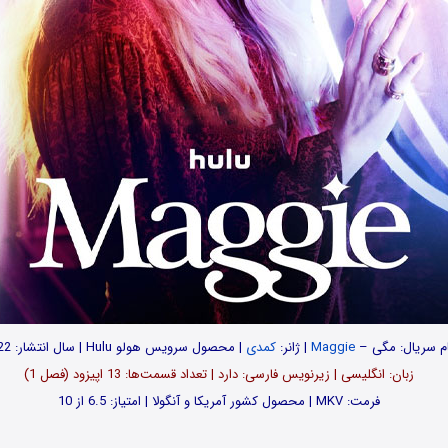
م سریال: مگی –
Maggie
| ژانر:
کمدی
| محصول سرویس هولو Hulu | سال انتشار: 2022
زبان: انگلیسی | زیرنویس فارسی: دارد | تعداد قسمت‌‌‌ها: 13 اپیزود (فصل 1)
فرمت: MKV | محصول کشور آمریکا و آنگولا | امتیاز: 6.5 از 10