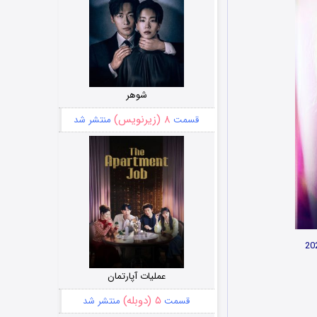
شوهر
۸ (زیرنویس)
قسمت
منتشر شد
عملیات آپارتمان
۵ (دوبله)
قسمت
منتشر شد