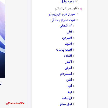
بازی موبایل
دانلود سریال ایرانی
سریال‌های تلویزیونی
شبکه نمایش خانگی
۱۳ شمالی
آبان
آسپرین
آشوب
آفتاب پرست
آقازاده
آکتور
آمرلی
آمستردام
آنتن
نا
آنها
ابله
ابوطالب
خلاصه داستان:
اجل معلق