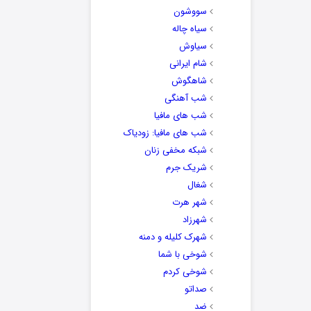
سووشون
سیاه چاله
سیاوش
شام ایرانی
شاهگوش
شب آهنگی
شب های مافیا
شب های مافیا: زودیاک
شبکه مخفی زنان
شریک جرم
شغال
شهر هرت
شهرزاد
شهرک کلیله و دمنه
شوخی با شما
شوخی کردم
صداتو
ضد