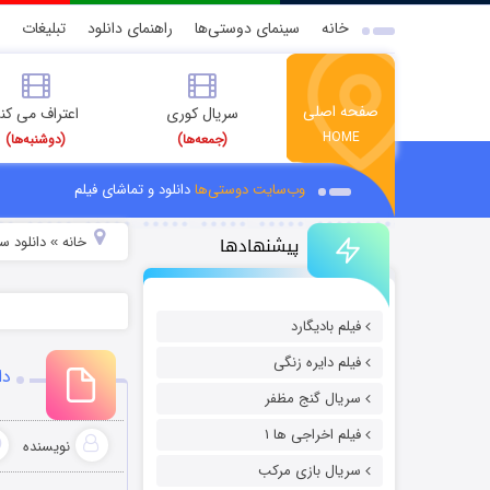
خانه
سینمای دوستی‌ها
راهنمای دانلود
تبلیغات
صفحه اصلی
سریال کوری
اعتراف می کن
HOME
(جمعه‌ها)
(دوشنبه‌ها)
وب‌سایت دوستی‌ها
دانلود و تماشای فیلم
پیشنهادها
خانه
دانلود س
»
فیلم بادیگارد
فیلم دایره زنگی
دان
سریال گنج مظفر
فیلم اخراجی ها ۱
نویسنده
سریال بازی مرکب