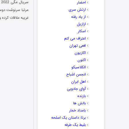
احضار
ارتش سری
مرتبا سرنوشت دوستا
از یاد رفته
غریبه ملاقات کرده 
ازازیل
اسکار
اعتراف می کنم
افعی تهران
اکازیون
اکنون
الکلاسیکو
انجمن اشباح
اهل ایران
آوای جادویی
بازنده
بالش ها
بامداد خمار
برتا: داستان یک اسلحه
بلیط یک‌‌ طرفه