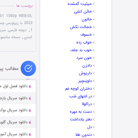
حیثیت گمشده
برچسب ها
خائن کشی
S01 1080p WEB-DL
خاتون
2022 با زیرنویس چسبیده
خجالت نکش
1
,
دوبله فارسی سریال ie 2022
خسوف
کمدی
,
نسخه سانسور شده 022
خواب زده
خوب بد جلف
خون سرد
دادزن
مطالب پی
داریوش
داوینچیز
دانلود فصل اول سریال رچ
دختران کوچه غم
در انتهای شب
دانلود سریال بازجویی بی پرده 
دراکولا
دانلود سریال بوکس سرنو
دست به مهره
دفتر یادداشت
دانلود سریال گلوریا ia 2021
دل
دانلود سریال آموزشگاه ت
دندون طلا