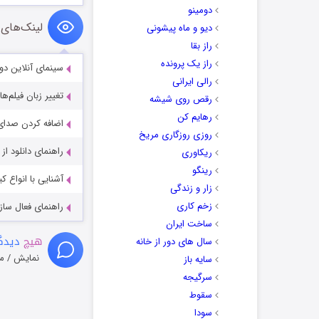
دومینو
لینک‌های 
دیو و ماه پیشونی
راز بقا
راز یک پرونده
سینمای آنلاین دو
رالی ایرانی
تغییر زبان فیلم‌ها
رقص روی شیشه
رهایم کن
اضافه کردن صدای 
روزی روزگاری مریخ
راهنمای دانلود ا
ریکاوری
رینگو
آشنایی با انواع ک
زار و زندگی
زخم کاری
راهنمای فعال سازی کیفیت R
ساخت ایران
هیچ
دیدگا
سال های دور از خانه
نمایش / م
سایه باز
سرگیجه
سقوط
سودا