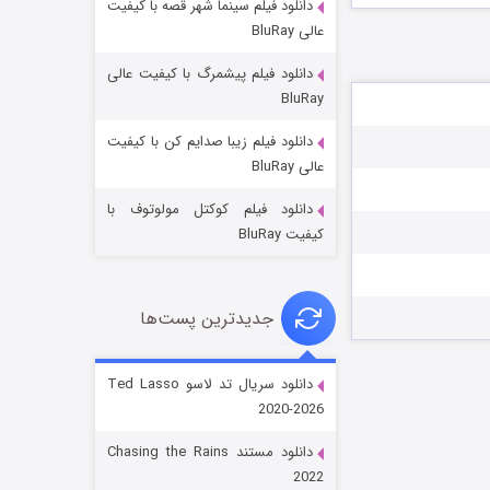
دانلود فیلم سینما شهر قصه با کیفیت
عالی BluRay
دانلود فیلم پیشمرگ با کیفیت عالی
BluRay
دانلود فیلم زیبا صدایم کن با کیفیت
جادوگری در مغولستان
عالی BluRay
۱۴ (زیرنویس)
قسمت
منتشر شد
دانلود فیلم کوکتل مولوتوف با
کیفیت BluRay
جدیدترین پست‌ها
دانلود سریال تد لاسو Ted Lasso
2020-2026
باب اسفنجی فصل ۱۷
دانلود مستند Chasing the Rains
۶ (زیرنویس)
قسمت
منتشر شد
2022