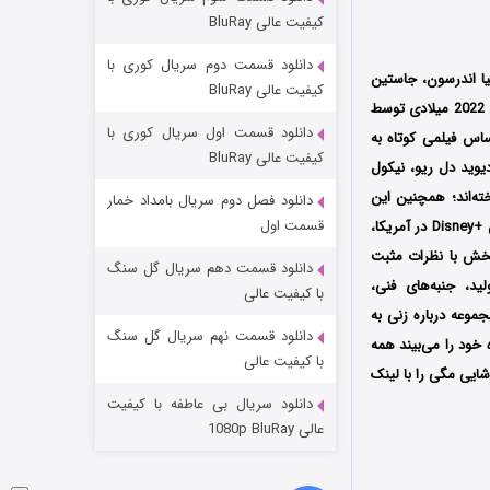
مردگان متحرک: شهر مرده ۳
کیفیت عالی BluRay
۲ (زیرنویس)
قسمت
منتشر شد
دانلود قسمت دوم سریال کوری با
لیا اندرسون، جاستین
کیفیت عالی BluRay
آدلر و شیری اپلبی (Natalia Anderson و Justin Adler و Shiri Appleby) است که فصل اول آن در سال 2022 میلادی توسط
دانلود قسمت اول سریال کوری با
ک براساس فیلمی کوتاه به
کیفیت عالی BluRay
یوید دل ریو، نیکول
خته‌اند؛ همچنین این
دانلود فصل دوم سریال بامداد خمار
قسمت اول
سریال اولین بار در تاریخ 6 جولای سال 2022 میلادی توسط سرویس ویدئویی هولو Hulu و دیزنی پلاس +Disney در آمریکا،
پخش با نظرات مثبت
دانلود قسمت دهم سریال گل سنگ
د، جنبه‌های فنی،
شکست استوارت در نجات جهان
با کیفیت عالی
موعه درباره زنی به
۷ (زیرنویس)
قسمت
منتشر شد
دانلود قسمت نهم سریال گل سنگ
خود را می‌بیند همه
با کیفیت عالی
شایی مگی را با لینک
دانلود سریال بی عاطفه با کیفیت
عالی 1080p BluRay