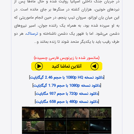
در جریان جنگ داخلی اسپانیا روایت شده و حال ماه‌ها پس از
نبردهای خونین، هزاران کشته در سنگرها بر جای مانده است. در
این میان یان لوزانو، سروان تیپ پنجم، در حین انجام ماموریتی که
به او سپرده شده بود، به همراه یک راننده جوان، اسیر نیروهای
دشمن می‌شود. اما با ظهور یک دشمن ناشناخته و
ترسناک
، هر دو
طرف رقیب باید با یکدیگر متحد شوند تا زنده بمانند و…
(سانسور شده با زیرنویس فارسی چسبیده)
[
دانلود نسخه 1080p HQ با حجم 2.46 گیگابایت
]
[
دانلود نسخه 1080p با حجم 1.79 گیگابایت
]
[
دانلود نسخه 720p با حجم 937 مگابایت
]
[
دانلود نسخه 480p با حجم 658 مگابایت
]