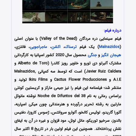
درباره فیلم:
فیلم سینمایی دره مردگان (Valley of the Dead) با عنوان اصلی
(
Malnazidos
) یک فیلم
ترسناک
،
اکشن
،
ماجراجویی
، فانتزی،
هیجان انگیز
و
جنگی
محصول سال 2020 کشور اسپانیا به کارگردانی
مشترک آلبرتو دی تورو و خاویر رویز کالدرا (Alberto de Toro و
Javier Ruiz Caldera) است که توسط سه کمپانی Malnazidos,
A.I.E و Cactus Flower Producciones و Ikiru Films تولید و
منتشر شد؛ فیلمنامه این فیلم را نیز جیمی مارکز و کریستین کونتی
براساس رمانی به نام Noche de Difuntos del 38 نوشته مانوئل
مارتین به رشته تحریر درآورده و هنرمندانی چون میکی اسپاربه،
آئورا گاریدو، لوئیس کالخو، آلوارو سروانتس، ژسوس کاروزا، دفنیس
بالدوز، سرخیو توریکو، مانل لونل، مود قزوان و غیره در آن به ایفای
نقش پرداخته‌اند. همچنین این فیلم اولین بار در تاریخ 8 اکتبر سال