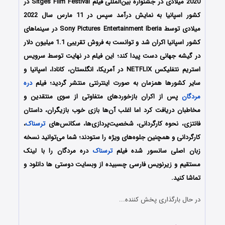
2020 میلادی در جشنواره بین‌المللی فیلم Sitges Film Festival در
کشور اسپانیا به نمایش درآمد سپس در 11 مارس سال 2022
میلادی توسط Sony Pictures Entertainment Iberia در سینماهای
کشور اسپانیا اکران شد و توانست به فروش تقریبی 1.1 میلیون دلار
در گیشه جهانی دست پیدا کند؛ این فیلم در نهایت توسط سرویس
استریم نتفلیکس NETFLIX در آمریکا، انگلستان، کانادا، اسپانیا و
سایر کشورها همزمان به صورت اینترنتی منتشر گردید؛ فیلم
دره
مردگان
پس از اکران بازخوردهای متفاوتی از سوی منتقدین و
مخاطبان دریافت کرد اما اغلب آن‌ها بازی خوب بازیگران، داستان
فانتزی، نحوه کارگردانی، شخصیت‌پردازی‌ها، سکانس‌های
ترسناک
،
کارگردانی و همچنین جلوه‌های ویژه را ستودند؛ شما می‌توانید نسخه
زبان اصلی سانسور شده فیلم
ترسناک
دره مردگان را با لینک
مستقیم و زیرنویس فارسی چسبیده از وبسایت دوستی ها دانلود و
تماشا کنید.
در حال بارگذاری پخش کننده...