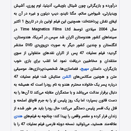
درآورده و بازیگرانی چون شیتال باویشی، آدیتیا، اوم پوری، آشیش
ویدیارتی، شیواجی ساتم، مگنا نایدو، دیپ دیلون و غیره در آن به
ایفای نقش پرداخته‌اند؛ همچنین این فیلم اولین بار در تاریخ 1 اکتبر
سال 2004 میلادی توسط Time Magnetics Films Ltd در
سینماهای کشور هندوستان اکران شد سپس در آمریکا، هندوستان،
انگلستان و چندین کشور دیگر به صورت دی‌وی‌دی DVD منتشر
گردید؛ فیلم عملیات 47 پس از اکران نقدهای متفاوتی از سوی
منتقدان و مخاطبین دریافت نمود اما اغلب برای بازی خوب
بازیگران، داستان
مهیج
، فضاسازی‌ها، شخصیت‌پردازی‌ها، موسیقی
متن و هچنین سکانس‌های
اکشن
ستایش شد؛ فیلم عملیات 47
درباره پسر یک خانواده محترم هندو به نام رودرا است که همیشه به
دنبال برقرار عدالت می‌باشد و با ستمگران مقابله می‌کند تا آن‌ها را به
دست قانون بسپارد؛ اما یک روز پلیس او را به جرم قاچاق اسلحه و
قتل یک افسر پلیس دستگیر می‌کند؛ حال رودرا باید هر طور شده از
زندان فرار کرده و مقصر واقعی را پیدا کند؛ چنانچه به فیلم‌های
هندی
علاقه‌مند هستید، می‌توانید نسخه دوبله فارسی فیلم عملیات 47 را با