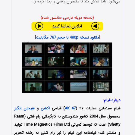
می‌شود، باید تلاش کند تا مقصران واقعی را پیدا کرده و…
(نسخه دوبله فارسی سانسور شده)
[
دانلود نسخه 480p با حجم 787 مگابایت
]
درباره فیلم:
فیلم سینمایی عملیات ۴۷ (
AK 47
) فیلمی
اکشن
و
هیجان انگیز
محصول سال 2004 کشور هندوستان به کارگردانی رام شتی (Raam
Shetty) است که توسط کمپانی Time Magnetics Films Ltd تولید
و منتشر شد؛ فیلمنامه این فیلم را نیز رام شتی به رشته تحریر