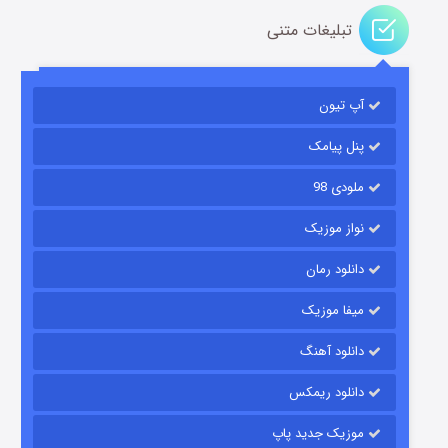
تبلیغات متنی
آپ تیون
جادوگری در مغولستان
۱۴ (زیرنویس)
قسمت
منتشر شد
پنل پیامک
ملودی 98
نواز موزیک
دانلود رمان
میفا موزیک
دانلود آهنگ
باب اسفنجی فصل ۱۷
دانلود ریمکس
۶ (زیرنویس)
قسمت
منتشر شد
موزیک جدید پاپ