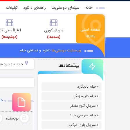
خانه
سینمای دوستی‌ها
راهنمای دانلود
تبلیغات
صفحه اصلی
سریال کوری
اعتراف می کن
HOME
(جمعه‌ها)
(دوشنبه‌ها)
وب‌سایت دوستی‌ها
دانلود و تماشای فیلم
پیشنهادها
خانه
دانلود ف
»
فیلم بادیگارد
فیلم دایره زنگی
دان
سریال گنج مظفر
فیلم اخراجی ها ۱
نویسنده
سریال بازی مرکب