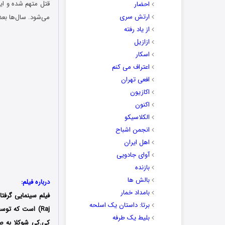
قتل متهم شده و ای
احضار
ارتش سری
می‌شود. سال‌ها بعد
از یاد رفته
ازازیل
اسکار
اعتراف می کنم
افعی تهران
اکازیون
اکنون
الکلاسیکو
انجمن اشباح
اهل ایران
آوای جادویی
بازنده
بالش ها
درباره فیلم:
بامداد خمار
فیلم سینمایی گرفتار
برتا: داستان یک اسلحه
بلیط یک‌‌ طرفه
کی.کی شوکلا به صو