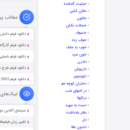
حیثیت گمشده
خائن کشی
مطالب پی
خاتون
خجالت نکش
خسوف
دانلود فیلم دانش‌آموز ممتاز 3
خواب زده
دانلود فیلم گذرگاه تاریک 1947
خوب بد جلف
خون سرد
دانلود فیلم بامبلبی blebee 2018
دادزن
دانلود فیلم طرح درس lan 2022
داریوش
داوینچیز
دانلود فیلم The Legacy of the Dragon 2023
دختران کوچه غم
در انتهای شب
لینک‌های 
دراکولا
دست به مهره
سینمای آنلاین دو
دفتر یادداشت
دل
تغییر زبان فیلم‌ها
دندون طلا