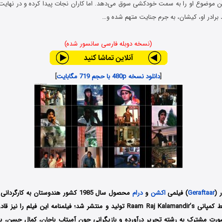
ن موضوع او را به سمت خودکشی سوق می‌دهد. اما کاران نجات پیدا کرده و در نهای
 برادر او، کیشان، به جرم جنایت متهم شده و…
(نسخه دوبله فارسی سانسور شده)
[
دانلود نسخه 480p با حجم 719 مگابایت
]
 (
Geraftaar
) فیلمی
اکشن
و
درام
Raj) است که توسط کمپانی Raam Raj Kalamandir’s تولید و منتشر شد؛ فیلمنامه این ف
رت مشترک به رشته تحریر درآورده و بازیگرانی چون آمیتاب باچان، کمال حسن، پو