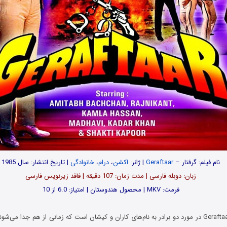
نام فیلم: گرفتار –
Geraftaar
| ژانر:
اکشن
،
درام
،
خانوادگی
| تاریخ انتشار: سال 1985
زبان: دوبله فارسی | مدت‌ زمان: 107 دقیقه | فاقد زیرنویس فارسی
فرمت: MKV | محصول هندوستان | امتیاز: 6.0 از 10
فیلم گرفتار Geraftaar 1985 در مورد دو برادر به نام‌های کاران و کیشان است که زمانی از هم جدا م