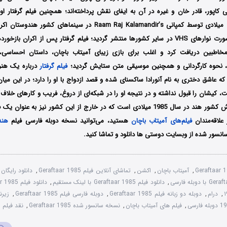
سپتامبر سال 1985 میلادی توسط کمپانی Raam Raj Kalamandir’s در سین
Shiva Video به صورت نوارهای VHS در سایر کشورها منتشر گردید؛ فیلم گرفتار پس از اکران 
اطبین دریافت کرد و اغلب برای بازی زیبای آمیتاب باچان، داستان احساسی، 
 نحوه کارگردانی و همچنین موسیقی متن ستایش گردید؛
فیلم گرفتار
درباره یک هنر
 عاشق دختری به نام آنورادا ساکسنای شده و قصد ازدواج با او را دارد؛ در این میان 
ت، کیشان را قبول نداشته و در نتیجه او را در شبکه‌ای از دروغ، فریب و کارهای خلاف گر
سومین فیلم پرفروش کشور هند در سال 1985 میلادی است که در خارج از این کشور نیز به
علاقه‌مندان
فیلم‌های آمیتاب باچان
هستید، می‌توانید نسخه دوبله فارسی فیلم
هند
نسور شده از وبسایت دوستی ها دانلود و تماشا کنید.
Geraftaar 
,
آمیتاب باچان
,
اکشن
,
تماشای آنلاین فیلم Geraftaar 1985
,
دانلود رایگان فیلم  1985
,
دانلود فیلم Geraftaar 1985 با لینک مستقیم
,
دانلود فیلم Geraftaar 1985 گرفتار
,
درام
,
دوبله دو زبانه فیلم Geraftaar 1985
,
دوبله فارسی فیلم Geraftaar 1985
,
,
فیلم های آمیتاب باچان
,
نسخه سانسور شده Geraftaar 1985
,
نقد فیلم Geraftaar 1985