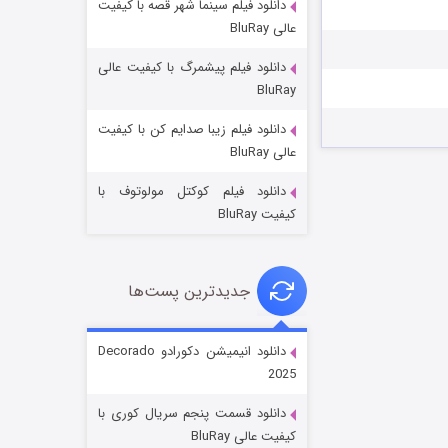
دانلود فیلم سینما شهر قصه با کیفیت
عالی BluRay
دانلود فیلم پیشمرگ با کیفیت عالی
BluRay
دانلود فیلم زیبا صدایم کن با کیفیت
جادوگری در مغولستان
عالی BluRay
۱۴ (زیرنویس)
قسمت
منتشر شد
دانلود فیلم کوکتل مولوتوف با
کیفیت BluRay
جدیدترین پست‌ها
دانلود انیمیشن دکورادو Decorado
2025
باب اسفنجی فصل ۱۷
دانلود قسمت پنجم سریال کوری با
۶ (زیرنویس)
قسمت
منتشر شد
کیفیت عالی BluRay