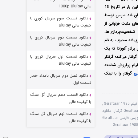
مردگان متحرک: شهر مرده ۳
عالی 1080p BluRay
رنجیت بدی، شاکتی کاپور، قادر خان و غیره در آن به ایفای نقش پرداخته‌اند؛ همچنین فیلم گرفتار اولین بار در تاریخ 13
۲ (زیرنویس)
قسمت
منتشر شد
ماهای کشور هندوستان اکران شد سپس توسط
دانلود قسمت سوم سریال کوری با
بازخوردهای مثبت فراوانی از
کیفیت عالی BluRay
شخصیت‌پردازی‌ها،
دانلود قسمت دوم سریال کوری با
پیشه محبوب به نام
کیفیت عالی BluRay
برادر آنورادا که یک
دانلود قسمت اول سریال کوری با
فتار می‌کند؛ گرفتار
کیفیت عالی BluRay
 عنوان یک فیلم پرفروش شناخته
ی
گرفتار را با لینک
دانلود فصل دوم سریال بامداد خمار
شکست استوارت در نجات جهان
قسمت اول
۷ (زیرنویس)
قسمت
منتشر شد
دانلود قسمت دهم سریال گل سنگ
با کیفیت عالی
Geraftaar
,
,
دانلود
دانلود قسمت نهم سریال گل سنگ
زیرنویس فارسی Geraftaar
با کیفیت عالی