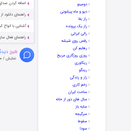
اضافه کردن صدای 
دومینو
دیو و ماه پیشونی
راهنمای دانلود ا
راز بقا
آشنایی با انواع ک
راز یک پرونده
رالی ایرانی
راهنمای فعال سازی کیفیت R
رقص روی شیشه
رهایم کن
هیچ
دیدگا
روزی روزگاری مریخ
نمایش / م
ریکاوری
رینگو
زار و زندگی
زخم کاری
ساخت ایران
سال های دور از خانه
سایه باز
سرگیجه
سقوط
سودا