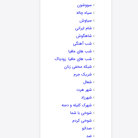
سووشون
سیاه چاله
سیاوش
شام ایرانی
شاهگوش
شب آهنگی
شب های مافیا
شب های مافیا: زودیاک
شبکه مخفی زنان
شریک جرم
شغال
شهر هرت
شهرزاد
شهرک کلیله و دمنه
شوخی با شما
شوخی کردم
صداتو
ضد