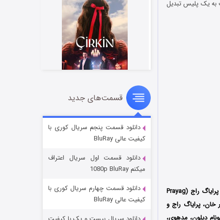
ت به یک پلیس تبدیل
قسمت‌های جدید
سریال زشت
۲ (زیرنویس)
قسمت
منتشر شد
دانلود قسمت پنجم سریال کوری با
کیفیت عالی BluRay
دانلود قسمت اول سریال اعتراف
میکنم 1080p BluRay
دانلود قسمت چهارم سریال کوری با
محصول سال 1985 کشور هندوستان به کارگردانی پرایاگ راج (Prayag
کیفیت عالی BluRay
یلم را نیز قادر خان، پرایاگ راج و
نام دیلون، مدهوی،
دانلود سریال بیست و یک با کیفیت