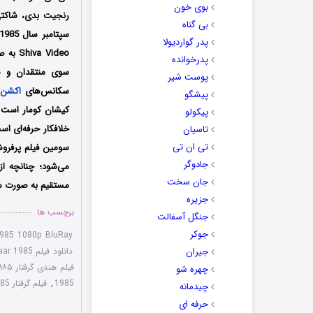
بوی خون
بی گناه
پدر گواردیولا
پدرخوانده
سوی منتقدان و مخ
پوست شیر
سکانس‌های
اکشن
،
پیشگو
کیشان کومار است که
پیکولو
خلافکار حرفه‌ای اس
تاسیان
تی ان تی
جادوگر
می‌شود؛ چنانچه از 
جان سخت
مستقیم به صورت سا
جزیره
برچسب ها
جنگل آسفالت
جوکر
1985 1080p BluRay
جیران
دانلود فیلم Geraftaar 1985 با دوبله فارسی
فیلم هندی گرفتار ۱۹۸۵
چهره شو
1985
,
فیلم گرفتار 1985 دوبله فارسی
چیدمانه
حرفه ای