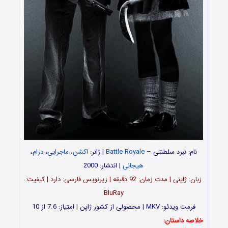
نام: نبرد سلطنتی –
Battle Royale
| ژانر:
اکشن
،
ماجرایی
،
درام
،
هیجانی
| انتشار: 2000
زبان: ژاپنی | مدت زمان: 92 دقیقه | زیرنویس فارسی: دارد | کیفیت:
BluRay
فرمت ویدئو: MKV | محصولی از کشور ژاپن | امتیاز: 7.6 از 10
خلاصه داستان: