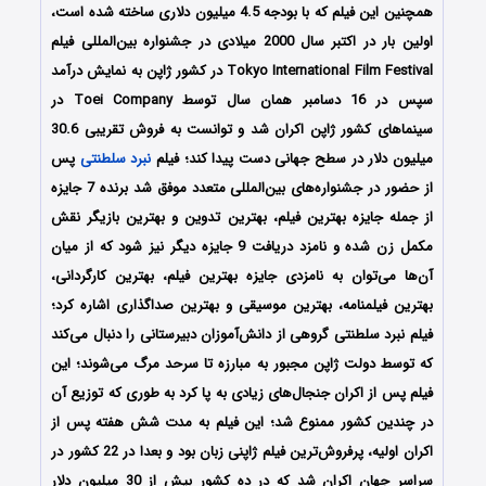
همچنین این فیلم که با بودجه 4.5 میلیون دلاری ساخته شده است،
اولین بار در اکتبر سال 2000 میلادی در جشنواره بین‌المللی فیلم
Tokyo International Film Festival در کشور ژاپن به نمایش درآمد
سپس در 16 دسامبر همان سال توسط Toei Company در
سینماهای کشور ژاپن اکران شد و توانست به فروش تقریبی 30.6
میلیون دلار در سطح جهانی دست پیدا کند؛ فیلم
نبرد سلطنتی
پس
از حضور در جشنواره‌های بین‌المللی متعدد موفق شد برنده 7 جایزه
از جمله جایزه بهترین فیلم، بهترین تدوین و بهترین بازیگر نقش
مکمل زن شده و نامزد دریافت 9 جایزه دیگر نیز شود که از میان
آن‌ها می‌توان به نامزدی جایزه بهترین فیلم، بهترین کارگردانی،
بهترین فیلمنامه، بهترین موسیقی و بهترین صداگذاری اشاره کرد؛
فیلم نبرد سلطنتی گروهی از دانش‌آموزان دبیرستانی را دنبال می‌کند
که توسط دولت ژاپن مجبور به مبارزه تا سرحد مرگ می‌شوند؛ این
فیلم پس از اکران جنجال‌های زیادی به پا کرد به طوری که توزیع آن
در چندین کشور ممنوع شد؛ این فیلم به مدت شش هفته پس از
اکران اولیه، پرفروش‌ترین فیلم ژاپنی زبان بود و بعدا در 22 کشور در
سراسر جهان اکران شد که در ده کشور بیش از 30 میلیون دلار