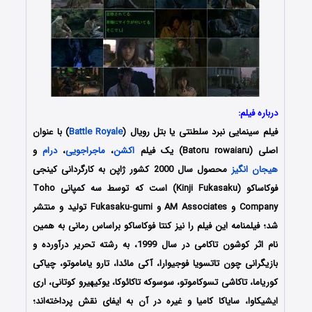
درباره فیلم:
فیلم سینمایی نبرد سلطنتی یا بتل رویال (
Battle Royale
) با عنوان
اصلی (Batoru rowaiaru) یک فیلم
اکشن
،
ماجراجویی
،
درام
و
هیجان انگیز
محصول سال 2000 کشور ژاپن به کارگردانی کینجی
فوکاساکو (Kinji Fukasaku) است که توسط سه کمپانی Toho
Company و AM Associates و Fukasaku-gumi تولید و منتشر
شد؛ فیلمنامه این فیلم را نیز کنتا فوکاساکو براساس رمانی به همین
نام اثر کوشون تاکامی در سال 1999، به رشته تحریر درآورده و
بازیگرانی چون تاتسویا فوجیوارا، آکی مائدا، تارو یاماموتو، چیاکی
کور‌یاما، تاکاشی تسوکاموتو، سوسوکه تاکائوکا، یوکیهیرو کوتانی، اری
ایشیکاوا، سایاکا کامیا و غیره در آن به ایفای نقش پرداخته‌اند؛