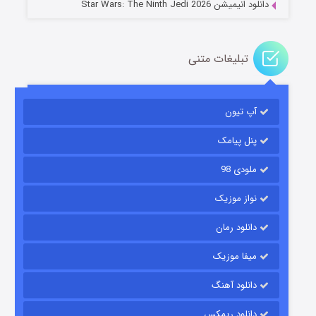
دانلود انیمیشن Star Wars: The Ninth Jedi 2026
تبلیغات متنی
آپ تیون
جادوگری در مغولستان
۱۴ (زیرنویس)
قسمت
منتشر شد
پنل پیامک
ملودی 98
نواز موزیک
دانلود رمان
میفا موزیک
دانلود آهنگ
باب اسفنجی فصل ۱۷
دانلود ریمکس