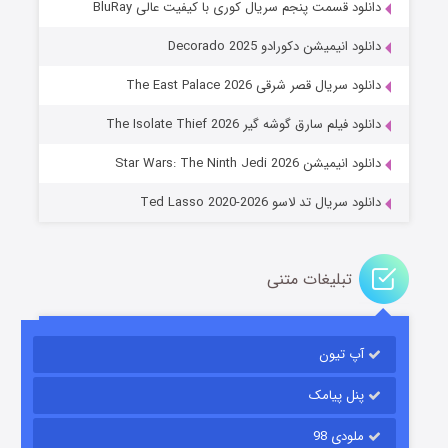
دانلود قسمت پنجم سریال کوری با کیفیت عالی BluRay
دانلود انیمیشن دکورادو Decorado 2025
دانلود سریال قصر شرقی The East Palace 2026
خاندان اژدها فصل ۳
دانلود فیلم سارق گوشه گیر The Isolate Thief 2026
۶ (زیرنویس)
قسمت
منتشر شد
دانلود انیمیشن Star Wars: The Ninth Jedi 2026
دانلود سریال تد لاسو Ted Lasso 2020-2026
تبلیغات متنی
آپ تیون
جادوگری در مغولستان
۱۴ (زیرنویس)
قسمت
منتشر شد
پنل پیامک
ملودی 98