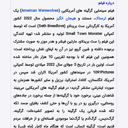
درباره فیلم:
فیلم سینمایی گرگینه های آمریکایی (
American Werewolves
) یک
فیلم
ترسناک
، مستند و
هیجان انگیز
محصول سال 2022 کشور
آمریکا به کارگردانی سث بریدلاو (Seth Breedlove) است که توسط
کمپانی Small Town Monster تولید و منتشر شد؛ تهیه کنندگی
این فیلم را سث بریدلاو، مارتین فیشر و هدر موزر به صورت مشترک
برعهده داشته و شین گروو نیز در آن به ایفای نقش پرداخته‌ است؛
همچنین این فیلم که با بودجه تقریبی 10 هزار دلار ساخته شده
است، اولین بار در تاریخ 5 جولای سال 2022 میلادی توسط کمپانی
1091Pictures در سینماهای کشور آمریکا اکران شد سپس در
آمریکا، انگلستان، کانادا، استرالیا، برزیل و سایر کشورها همزمان به
صورت اینترنتی منتشر گردید؛ در فیلم گرگینه های آمریکایی می‌بیند
شاهدان عینی، برخورد خود با گرگینه‌ها از جمله برخورد در جاده‌های
روستایی، درگیری رو در رو با آن‌ها و حتی کشف بقایای جسد تکه
تکه شده قربانی یک گرگینه را به تصویر کشیده‌اند؛ گرگینه،
گرگ‌دیس، گرگ‌آدم یا گرگ‌نما موجودی افسانه‌ای و از خرافات مردم
قدیم است؛ گرگینه انسانی است که هنگام ماه کامل (ماه شب) به