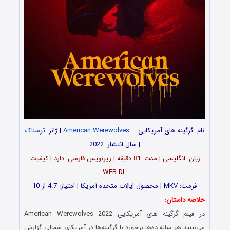
نام: گرگینه های آمریکایی –
American Werewolves
| ژانر:
ترسناک
| سال انتشار: 2022
زبان: انگلیسی | مدت‌: 81 دقیقه | زیرنویس فارسی: دارد | کیفیت:
WEB-DL
فرمت: MKV | محصول ایالات متحده آمریکا | امتیاز: 4.7 از 10
خلاصه داستان:
در فیلم گرگینه های آمریکایی American Werewolves 2022
می‌بینید هر ساله ده‌ها برخورد با گرگینه‌ها در آمریکای شمالی گزارش