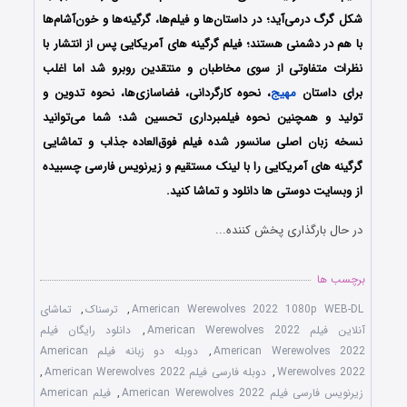
شکل گرگ درمی‌آید؛ در داستان‌ها و فیلم‌ها، گرگینه‌ها و خون‌آشام‌ها
با هم در دشمنی‌ هستند؛ فیلم گرگینه های آمریکایی پس از انتشار با
نظرات متفاوتی از سوی مخاطبان و منتقدین روبرو شد اما اغلب
برای داستان
مهیج
، نحوه کارگردانی، فضاسازی‌ها، نحوه تدوین و
تولید و همچنین نحوه فیلمبرداری تحسین شد؛ شما می‌توانید
نسخه زبان اصلی سانسور شده فیلم فوق‌العاده جذاب و تماشایی
گرگینه های آمریکایی را با ‌لینک مستقیم و زیرنویس فارسی چسبیده
از وبسایت دوستی ها دانلود و تماشا کنید.
در حال بارگذاری پخش کننده...
برچسب ها
American Werewolves 2022 1080p WEB-DL
,
ترسناک
,
تماشای
آنلاین فیلم American Werewolves 2022
,
دانلود رایگان فیلم
American Werewolves 2022
,
دوبله دو زبانه فیلم American
Werewolves 2022
,
دوبله فارسی فیلم American Werewolves 2022
,
زیرنویس فارسی فیلم American Werewolves 2022
,
فیلم American