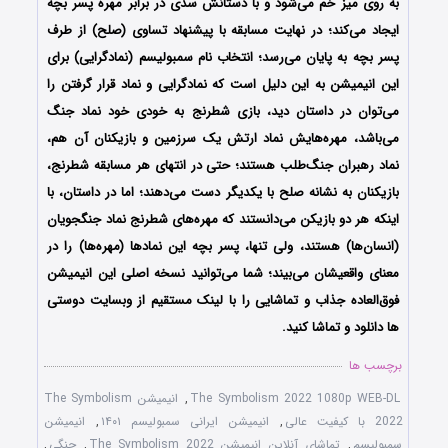
به روی میز خم می‌شود و با دستانش سدی در برابر مهره پسر بچه
ایجاد می‌کند؛ در نهایت مسابقه با پیشنهاد تساوی (صلح) از طرف
پسر بچه به پایان می‌رسد؛ انتخاب نام سمبولیسم (نمادگرایی) برای
این انیمیشن به این دلیل است که نمادگرایی و نماد قرار گرفتن را
می‌توان در داستان دید، بازی شطرنج به خودی خود نماد جنگ
می‌باشد، مهره‌هایش نماد ارتش یک سرزمین و بازیکنان آن هم،
نماد رهبران جنگ‌طلب هستند؛ حتی در انتهای هر مسابقه شطرنج،
بازیکنان به نشانه صلح با یکدیگر دست می‌دهند؛ اما در داستان، با
اینکه هر دو بازیکن می‌دانستند که مهره‌های شطرنج نماد جنگجویان
(انسان‌ها) هستند، ولی تنها، پسر بچه این نمادها (مهره‌ها) را در
معنای واقعیشان می‌بیند؛ شما می‌توانید نسخه اصلی این انیمیشن
فوق‌العاده جذاب و تماشایی را با لینک مستقیم از وبسایت دوستی
ها دانلود و تماشا کنید.
برچسب ها
The Symbolism 2022 1080p WEB-DL
,
انیمیشن The Symbolism
2022 با کیفیت عالی
,
انیمیشن ایرانی سمبولیسم ۱۴۰۱
,
انیمیشن
سمبولیسم
,
تماشای آنلاین انیمیشن The Symbolism 2022
,
جنگی
,