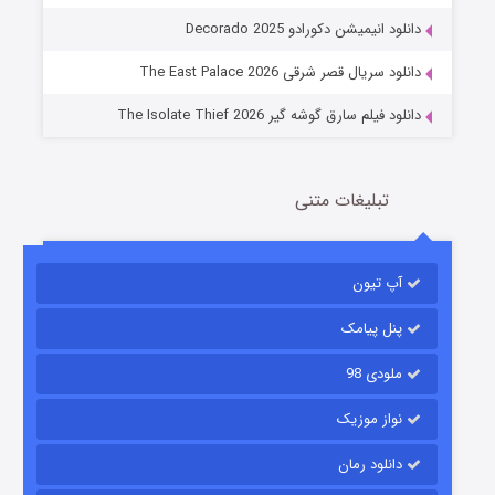
عملیات آپارتمان
دانلود انیمیشن دکورادو Decorado 2025
2 (زیرنویس)
قسمت
منتشر شد
دانلود سریال قصر شرقی The East Palace 2026
دانلود فیلم سارق گوشه گیر The Isolate Thief 2026
تبلیغات متنی
آپ تیون
مردگان متحرک: شهر مرده ۳
2 (زیرنویس)
قسمت
منتشر شد
پنل پیامک
ملودی 98
نواز موزیک
دانلود رمان