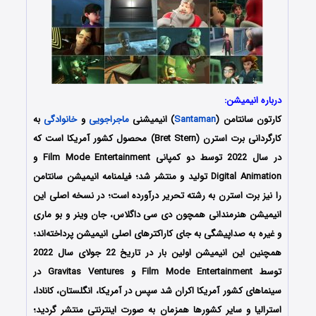
درباره انیمیشن:
کارتون سانتامن (
Santaman
) انیمیشنی
ماجراجویی
و
خانوادگی
به
کارگردانی برت استرن (Bret Stern) محصول کشور آمریکا است که
در سال 2022 توسط دو کمپانی Film Mode Entertainment و
Digital Animation تولید و منتشر شد؛ فیلمنامه انیمیشن سانتامن
را نیز برت استرن به رشته تحریر درآورده‌‌‌‌‌ است؛ در نسخه اصلی این
انیمیشن هنرمندانی همچون دی سی داگلاس، جان وینر و بو ماری
و غیره به صداپیشگی به جای کاراکترهای اصلی انیمیشن پرداخته‌اند؛
همچنین این انیمیشن اولین بار در تاریخ 22 جولای سال 2022
توسط Film Mode Entertainment و Gravitas Ventures در
سینماهای کشور آمریکا اکران شد سپس در آمریکا، انگلستان، کانادا،
استرالیا و سایر کشورها همزمان به صورت اینترنتی منتشر گردید؛