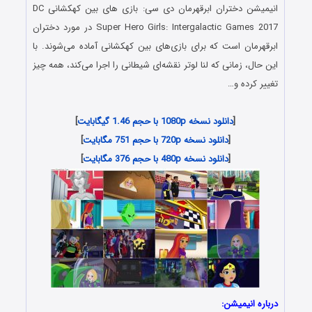
انیمیشن
دختران ابرقهرمان دی سی: بازی های بین کهکشانی
DC
Super Hero Girls: Intergalactic Games 2017 در مورد دختران
ابرقهرمان است که برای بازی‌های بین کهکشانی آماده می‌شوند. با
این حال، زمانی که لنا لوتر نقشه‌ای شیطانی را اجرا می‌کند، همه چیز
تغییر کرده و…
[
دانلود نسخه 1080p با حجم 1.46 گیگابایت
]
[
دانلود نسخه 720p با حجم 751 مگابایت
]
[
دانلود نسخه 480p با حجم 376 مگابایت
]
درباره انیمیشن: