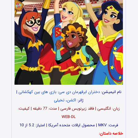
نام انیمیشن:
دختران ابرقهرمان دی سی: بازی های بین کهکشانی
|
ژانر:
اکشن
،
تخیلی
زبان: انگلیسی | فاقد زیرنویس فارسی | مدت‌: 77 دقیقه | کیفیت:
WEB-DL
فرمت: MKV | محصول ایالات متحده آمریکا | امتیاز: 5.2 از 10
خلاصه داستان: