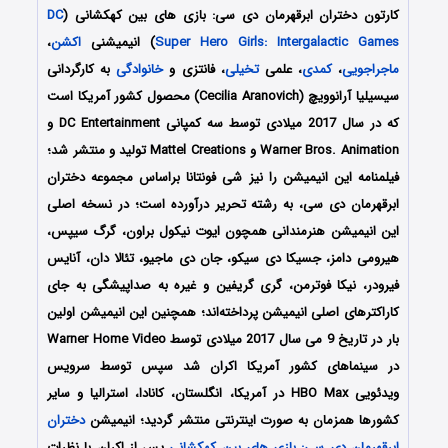
کارتون
دختران ابرقهرمان دی سی: بازی های بین کهکشانی
(
DC
Super Hero Girls: Intergalactic Games
) انیمیشنی
اکشن
،
ماجراجویی
،
کمدی
، علمی
تخیلی
، فانتزی و
خانوادگی
به کارگردانی
سیسیلیا آرانوویچ (Cecilia Aranovich) محصول کشور آمریکا است
که در سال 2017 میلادی توسط سه کمپانی DC Entertainment و
Warner Bros. Animation و Mattel Creations تولید و منتشر شد؛
فیلمنامه این انیمیشن را نیز شی فونتانا براساس مجموعه دختران
ابرقهرمان دی سی، به رشته تحریر درآورده‌‌‌‌‌ است؛ در نسخه اصلی
این انیمیشن هنرمندانی همچون ایوت نیکول براون، گرگ سیپس،
هیرومی دامز، جسیکا دی سیکو، جان دی ماجیو، تئالا دان، آنایس
فیرودر، نیکا فوترمن، گری گریفین و غیره به صداپیشگی به جای
کاراکترهای اصلی انیمیشن پرداخته‌اند؛ همچنین این انیمیشن اولین
بار در تاریخ 9 می سال 2017 میلادی توسط Warner Home Video
در سینماهای کشور آمریکا اکران شد سپس توسط سرویس
ویدئویی HBO Max در آمریکا، انگلستان، کانادا، استرالیا و سایر
کشورها همزمان به صورت اینترنتی منتشر گردید؛ انیمیشن
دختران
ابرقهرمان دی سی: بازی های بین کهکشانی
پس از اکران با نظرات