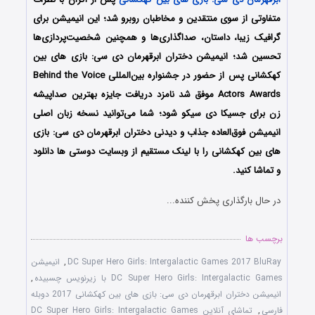
متفاوتی از سوی منتقدین و مخاطبان روبرو شد؛ این انیمیشن برای
گرافیک زیبا، داستان، صداگذاری‌ها و همچنین شخصیت‌پردازی‌ها
تحسین شد؛ انیمیشن دختران ابرقهرمان دی سی: بازی های بین
کهکشانی پس از حضور در جشنواره بین‌المللی Behind the Voice
Actors Awards موفق شد نامزد دریافت جایزه بهترین صداپیشه
زن برای جسیکا دی سیکو شود؛ شما می‌توانید نسخه زبان اصلی
انیمیشن فوق‌العاده جذاب و دیدنی دختران ابرقهرمان دی سی: بازی
های بین کهکشانی را با لینک مستقیم از وبسایت دوستی ها دانلود
و تماشا کنید.
در حال بارگذاری پخش کننده...
برچسب ها
DC Super Hero Girls: Intergalactic Games 2017 BluRay
,
انیمیشن
DC Super Hero Girls: Intergalactic Games با زیرنویس چسبیده
,
انیمیشن دختران ابرقهرمان دی سی: بازی های بین کهکشانی 2017 دوبله
فارسی
,
تماشای آنلاین DC Super Hero Girls: Intergalactic Games