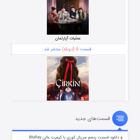
عملیات آپارتمان
۵ (دوبله)
قسمت
منتشر شد
قسمت‌های جدید
سریال زشت
۲ (زیرنویس)
قسمت
منتشر شد
دانلود قسمت پنجم سریال کوری با کیفیت عالی BluRay