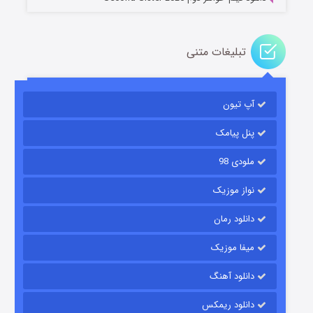
تبلیغات متنی
باب اسفنجی فصل ۱۷
آپ تیون
۶ (زیرنویس)
قسمت
منتشر شد
پنل پیامک
ملودی 98
نواز موزیک
دانلود رمان
میفا موزیک
رویایی برای تو
دانلود آهنگ
۱۵ (دوبله)
قسمت
منتشر شد
دانلود ریمکس