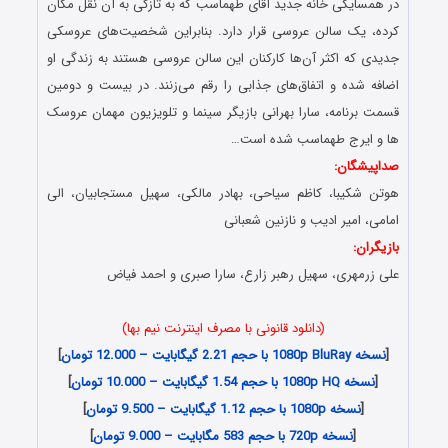
در همسایگی خانه جدید آقای طهماسب که به تازگی به آن نقل مکان
کرده، یک سالن عروسی قرار دارد. بنابراین شخصیت‌های عروسکی
جدیدی که اکثر آن‌ها کارکنان این سالن عروسی هستند به زندگی او
اضافه شده و اتفاق‌های جذابی را رقم می‌زنند. در بیست و دومین
قسمت برنامه، سارا بهرانی بازیگر سینما و تلویزیون مهمان عروسک
ها و ایرج طهماسب شده است…
صداپیشگان:
هوتن شکیبا، کاظم سیاحى، بهادر مالکى، سهیل مستجابیان، الى
امامى، امیر ادیب و نازنین شعبانى
بازیگران:
علی زرمهری، سهیل رهبر زارع، سارا صبری و احمد فیاض
(دانلود قانونی با مصرف اینترنت نیم بها)
[
نسخه 1080p BluRay با حجم 2.21 گیگابایت – 12.000 تومان
]
[
نسخه 1080p HQ با حجم 1.54 گیگابایت – 10.000 تومان
]
[
نسخه 1080p با حجم 1.12 گیگابایت – 9.500 تومان
]
[
نسخه 720p با حجم 583 مگابایت – 9.000 تومان
]