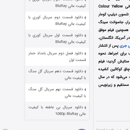
مردگان متحرک: شهر مرده ۳
کیفیت عالی BluRay
کشور هندوستان به کارگردانی سیدارت سنگوپتا (Siddharth Sengupta) است که توسط سه کمپانی Colour Yellow
۲ (زیرنویس)
قسمت
منتشر شد
مه این فیلم را نیز نلسون دیلیپ کومار
دانلود قسمت دوم سریال کوری با
 برار، جاسوانت سینگ
کیفیت عالی BluRay
؛ همچنین فیلم موفق
دانلود قسمت اول سریال کوری با
 جری اولین بار در تاریخ 29 جولای سال 2022 میلادی توسط سرویس ویدئویی Disney+ Hotstar در آمریکا، انگلستان،
کیفیت عالی BluRay
ی جری
پس از انتشار
دانلود فصل دوم سریال بامداد خمار
برای اجراها، نحوه
قسمت اول
ستایش گردید؛ فیلم
اچاق کوکائین کشیده
دانلود قسمت دهم سریال گل سنگ
شکست استوارت در نجات جهان
ازی شده یک فیلم تامیلی زبان به نام Kolamavu Kokila محسوب می‌شود که در سال
با کیفیت عالی
 مستقیم و زیرنویس
۷ (زیرنویس)
قسمت
منتشر شد
دانلود قسمت نهم سریال گل سنگ
با کیفیت عالی
دانلود سریال بی عاطفه با کیفیت
عالی 1080p BluRay