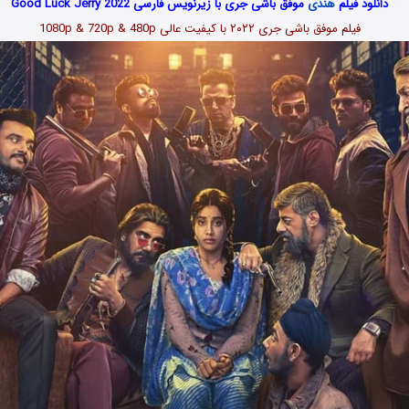
دانلود فیلم
هندی
موفق باشی جری با زیرنویس فارسی Good Luck Jerry 2022
فیلم موفق باشی جری ۲۰۲۲ با کیفیت عالی 1080p & 720p & 480p