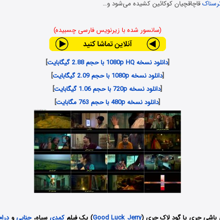
رسناک
قاچاقچیان کوکائین کشیده می‌شود و…
(سانسور شده با زیرنویس فارسی چسبیده)
[
دانلود نسخه 1080p HQ با حجم 2.88 گیگابایت
]
[
دانلود نسخه 1080p با حجم 2.09 گیگابایت
]
[
دانلود نسخه 720p با حجم 1.06 گیگابایت
]
[
دانلود نسخه 480p با حجم 763 مگابایت
]
 باشی جری یا گود لاک جری (
Good Luck Jerry
) یک فیلم
کمدی
سیاه،
جنایی
و
درام