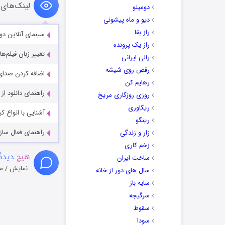
لینک‌های 
دومینو
دیو و ماه پیشونی
راز بقا
سینمای آنلاین دو
راز یک پرونده
تغییر زبان فیلم‌ها
رالی ایرانی
رقص روی شیشه
اضافه کردن صدای 
رهایم کن
راهنمای دانلود ا
روزی روزگاری مریخ
ریکاوری
آشنایی با انواع ک
رینگو
راهنمای فعال سازی کیفیت R
زار و زندگی
زخم کاری
هیچ
دیدگا
ساخت ایران
نمایش / م
سال های دور از خانه
سایه باز
سرگیجه
سقوط
سودا