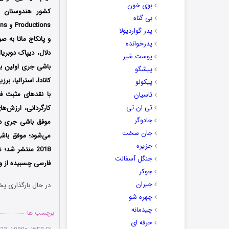
بوی خون
بی گناه
پدر گواردیولا
و پانکاج ماتا به ص
پدرخوانده
دلال، دیپاک دوبریا
پوست شیر
پیشگو
کانادا، استرالیا، 
پیکولو
با نقدهای مثبت ف
تاسیان
تی ان تی
کارگردانی، ارزش‌ه
جادوگر
موفق باشی جری درب
جان سخت
جزیره
2018 منتشر شد؛ شما می‌توانید نسخه زبان اصلی سانسور شده فیلم
جنگل آسفالت
فارسی چسبیده از وب
جوکر
جیران
در حال بارگذاری پخ
چهره شو
چیدمانه
برچسب ها
حرفه ای