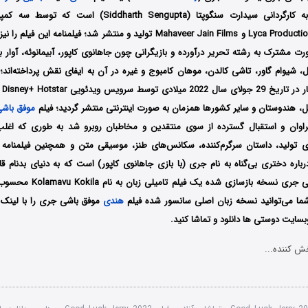
Productions و Lyca Productions و Mahaveer Jain Films تولید و منتشر شد؛ فیلمنا
ورت مشترک به رشته تحریر درآورده و بازیگرانی چون جاهانوی کاپور، آبیمانوئه، آوار
ل، شیوام گاور، تاشی کالدن، موهان کامبوج و غیره در آن به ایفای نقش پرداخته‌اند
باشی
برزیل، هندوستان و سایر کشورها همزمان به صورت اینترنتی منتشر گردید؛ فیلم
موفق باش
راوان و استقبال گسترده از سوی منتقدین و مخاطبان روبرو شد به طوری که اغلب 
ای تولید، داستان سرگرم‌کننده، سکانس‌های طنز، موسیقی متن و همچنین فیلمنامه 
اره دختری بی‌گناه به نام جری (با بازی جاهانوی کاپور) است که به دنیای بدنام ق
می‌شود؛ موفق باشی جری نسخه بازس
هندی
موفق باشی جری را با ‌لینک
سایت دوستی ها دانلود و تماشا کنید.
ش کننده...