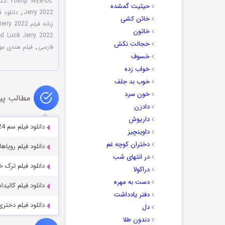
022 1080p WEB-DL
حیثیت گمشده
Jerry 2022
,
دانلود فیلم od Luck Jerry 2022
خائن کشی
زبانه فیلم Good Luck Jerry 2022
خاتون
Good Luck Jerry 2022 با زیرنویس 
خجالت نکش
فارسی
,
فیلم هندی موف
خسوف
خواب زده
خوب بد جلف
خون سرد
مطالب پی
دادزن
داریوش
دانلود فیلم سم Poison 2024
داوینچیز
دختران کوچه غم
دانلود فیلم رویاهای المپیک 19
در انتهای شب
دانلود فیلم ترک خورده 2022
دراکولا
دست به مهره
دانلود فیلم کالیداس ۲ as 2 2026
دفتر یادداشت
دانلود فیلم دختری به نام ویلو 5
دل
دندون طلا