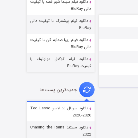
دانلود فیلم سینما شهر قصه با کیفیت
عالی BluRay
دانلود فیلم پیشمرگ با کیفیت عالی
BluRay
دانلود فیلم زیبا صدایم کن با کیفیت
جادوگری در مغولستان
عالی BluRay
۱۴ (زیرنویس)
قسمت
منتشر شد
دانلود فیلم کوکتل مولوتوف با
کیفیت BluRay
جدیدترین پست‌ها
دانلود سریال تد لاسو Ted Lasso
2020-2026
باب اسفنجی فصل ۱۷
دانلود مستند Chasing the Rains
۶ (زیرنویس)
قسمت
منتشر شد
2022