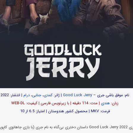
نام: موفق باشی جری –
Good Luck Jerry
| ژانر:
کمدی
،
جنایی
،
درام
| انتشار: 2022
زبان:
هندی
| مدت‌: 114 دقیقه | با زیرنویس فارسی | کیفیت: WEB-DL
فرمت: MKV | محصول کشور هندوستان | امتیاز: 6.5 از 10
فیلم موفق باشی جری Good Luck Jerry 2022 داستان دختری بی‌گناه به نام جری (با بازی جاه