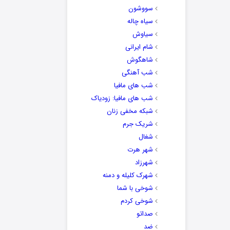
سووشون
سیاه چاله
سیاوش
شام ایرانی
شاهگوش
شب آهنگی
شب های مافیا
شب های مافیا: زودیاک
شبکه مخفی زنان
شریک جرم
شغال
شهر هرت
شهرزاد
شهرک کلیله و دمنه
شوخی با شما
شوخی کردم
صداتو
ضد