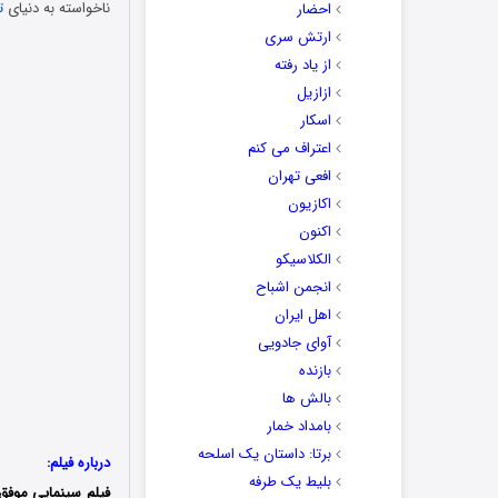
ناخواسته به دنیای
ت
احضار
ارتش سری
از یاد رفته
ازازیل
اسکار
اعتراف می کنم
افعی تهران
اکازیون
اکنون
الکلاسیکو
انجمن اشباح
اهل ایران
آوای جادویی
بازنده
بالش ها
بامداد خمار
برتا: داستان یک اسلحه
درباره فیلم:
بلیط یک‌‌ طرفه
فیلم سینمایی موفق