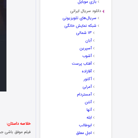
بازی موبایل
دانلود سریال ایرانی
سریال‌های تلویزیونی
شبکه نمایش خانگی
۱۳ شمالی
آبان
آسپرین
آشوب
آفتاب پرست
آقازاده
آکتور
آمرلی
آمستردام
آنتن
آنها
ابله
خلاصه داستان:
ابوطالب
اجل معلق