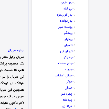
بوی خون
بی گناه
پدر گواردیولا
پدرخوانده
پوست شیر
پیشگو
پیکولو
تاسیان
درباره سریال:
تی ان تی
سریال وکیل دکتر یا داکتر لاویر (Doctor Lawyer) با عن
جادوگر
جان سخت
یک مجموعه پزشک
جزیره
جنگل آسفالت
این سریال را نیز
جوکر
هیانگ، لی کیونگ ی
جیران
چهره شو
سپس در کره جنوبی
چیدمانه
دکتر تاکنون نظرات
حرفه ای