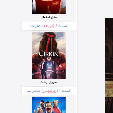
عشق احتمالی
۶ (دوبله)
قسمت
منتشر شد
سریال زشت
۱ (زیرنویس)
قسمت
منتشر شد