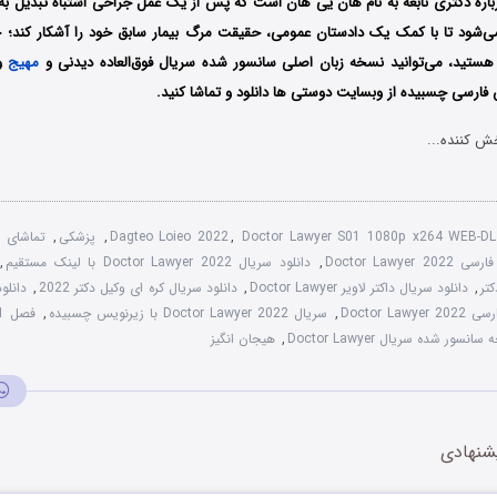
اره دکتری نابغه به نام هان یی هان است که پس از یک عمل جراحی اشتباه تبدیل
‌شود تا با کمک یک دادستان عمومی، حقیقت مرگ بیمار سابق خود را آشکار کند؛ چنا
ستید، می‌توانید نسخه زبان اصلی سانسور شده سریال فوق‌العاده دیدنی و
مهیج
وک
فارسی چسبیده از وبسایت دوستی ها دانلود و تماشا کنید.
ش کننده...
Doctor Lawyer S01 1080p x264 WEB-DL
,
Dagteo Loieo 2022
,
پزشکی
,
Doctor Lawyer
,
دانلود سریال Doctor Lawyer 2022 با لینک مستقیم
,
,
دانلود سریال داکتر لاویر Doctor Lawyer
,
دانلود سریال کره ای وکیل دکتر 2022
,
دانلو
Doctor Law
,
سریال Doctor Lawyer 2022 با زیرنویس چسبیده
,
انسور شده سریال Doctor Lawyer
,
هیجان انگیز
شنهادی