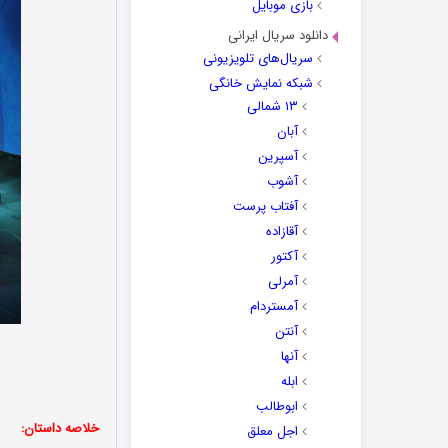
بازی موبایل
دانلود سریال ایرانی
سریال‌های تلویزیونی
شبکه نمایش خانگی
۱۳ شمالی
آبان
آسپرین
آشوب
آفتاب پرست
آقازاده
آکتور
آمرلی
آمستردام
آنتن
آنها
ابله
ابوطالب
خلاصه داستان:
اجل معلق