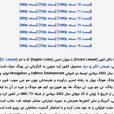
[
قسمت 10 نسخه 1080p
] [
نسخه 720p
] [
نسخه 480p
]
[
قسمت 11 نسخه 1080p
] [
نسخه 720p
] [
نسخه 480p
]
[
قسمت 12 نسخه 1080p
] [
نسخه 720p
] [
نسخه 480p
]
[
قسمت 13 نسخه 1080p
] [
نسخه 720p
] [
نسخه 480p
]
[
قسمت 14 نسخه 1080p
] [
نسخه 720p
] [
نسخه 480p
]
[
قسمت 15 نسخه 1080p
] [
نسخه 720p
] [
نسخه 480p
]
[
قسمت 16 نسخه 1080p
] [
نسخه 720p
] [
نسخه 480p
]
وان اصلی (Dagteo Loieo) که با نام (
Dr. Lawyer
)
ی،
هیجان انگیز
و
درام
محصول کشور کره جنوبی به کارگردانی لی یونگ سوک است 
قالب 16 قسمت در سال 2022 میلاد
 جانگ هونگ چول به رشته تحریر درآورده و هنرمندانی چون سو جی سوب، شین س
انگ، لی جو بین، لی دونگ ها، وو هیون-زو، کیم هو جونگ و غیره در آن به ایفای
همچنین این سریال از تاریخ 3 ژوئن تا 23 جولای س
، آمریکا و سایر کشورها همزمان به صورت اینترنتی منتشر خواهد شد؛ جالب است 
 مثبت فراوانی را به خود جلب کرده و با استقبال گسترده مخاطبان نیز روبرو شده ا