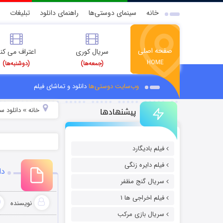
خانه
سینمای دوستی‌ها
راهنمای دانلود
تبلیغات
صفحه اصلی
سریال کوری
اعتراف می کن
HOME
(جمعه‌ها)
(دوشنبه‌ها)
وب‌سایت دوستی‌ها
دانلود و تماشای فیلم
پیشنهادها
خانه
دانلود س
»
فیلم بادیگارد
فیلم دایره زنگی
دان
سریال گنج مظفر
فیلم اخراجی ها ۱
نویسنده
سریال بازی مرکب