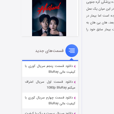
ین دانشکده پزشکی کره جنوبی
ر این میان یک عمل
 است اما بیمار در
بعد، هان یی هان به
یمار سابق خود را
قسمت‌های جدید
شوهر
۸ (زیرنویس)
قسمت
منتشر شد
دانلود قسمت پنجم سریال کوری با
کیفیت عالی BluRay
دانلود قسمت اول سریال اعتراف
میکنم 1080p BluRay
دانلود قسمت چهارم سریال کوری با
کیفیت عالی BluRay
دانلود سریال بیست و یک با کیفیت