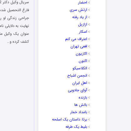
احضار
ارتش سری
فارغ التحصیل شده
از یاد رفته
جراحی زندگی او را
ازازیل
نهایت به دلایلی ن
اسکار
عنوان یک وکیل مت
اعتراف می کنم
کشف کرده و…
افعی تهران
اکازیون
اکنون
الکلاسیکو
انجمن اشباح
اهل ایران
آوای جادویی
بازنده
بالش ها
بامداد خمار
برتا: داستان یک اسلحه
بلیط یک‌‌ طرفه