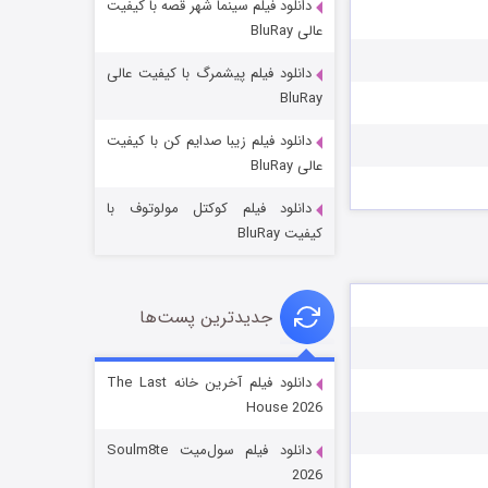
دانلود فیلم سینما شهر قصه با کیفیت
عالی BluRay
دانلود فیلم پیشمرگ با کیفیت عالی
BluRay
دانلود فیلم زیبا صدایم کن با کیفیت
خاندان اژدها فصل ۳
عالی BluRay
۶ (زیرنویس)
قسمت
منتشر شد
دانلود فیلم کوکتل مولوتوف با
کیفیت BluRay
جدیدترین پست‌ها
دانلود فیلم آخرین خانه The Last
House 2026
جادوگری در مغولستان
دانلود فیلم سول‌میت Soulm8te
۱۴ (زیرنویس)
قسمت
منتشر شد
2026