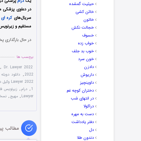
یک
درام
پزشکی درب
حیثیت گمشده
در دعاوی پزشکی می
خائن کشی
سریال‌های
کره ای
ه
خاتون
مستقیم و زیرنویس 
خجالت نکش
خسوف
در حال بارگذاری پخ
خواب زده
خوب بد جلف
برچسب ها
خون سرد
دادزن
,
Dr. Lawyer 2022
داریوش
2022
,
دانلود دوبله فارسی  2022
Lawyer 2022 وکیل دکتر
داوینچیز
1
,
درام
,
زیرنویس فارسی yer 2022
دختران کوچه غم
Lawyer
,
مهیج
,
نسخه س
در انتهای شب
دراکولا
دست به مهره
دفتر یادداشت
مطالب پی
دل
دندون طلا