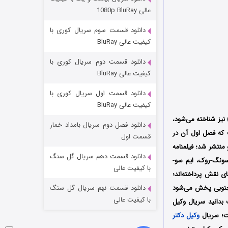
عملیات آپارتمان
عالی 1080p BluRay
۲ (زیرنویس)
قسمت
منتشر شد
دانلود قسمت سوم سریال کوری با
کیفیت عالی BluRay
دانلود قسمت دوم سریال کوری با
کیفیت عالی BluRay
دانلود قسمت اول سریال کوری با
کیفیت عالی BluRay
 نیز شناخته می‌شود،
دانلود فصل دوم سریال بامداد خمار
که فصل اول آن در
مردگان متحرک: شهر مرده ۳
قسمت اول
ی توسط دو کمپانی Celltrion Entertainment و Mongjakso تولید و منتشر شد؛ فیلمنامه
۲ (زیرنویس)
قسمت
منتشر شد
دانلود قسمت دهم سریال گل سنگ
ونگ-روک، ایم سو-
با کیفیت عالی
 نقش پرداخته‌اند؛
ال 2022 میلادی از شبکه‌‌ MBC TV در کشور کره جنوبی پخش می‌شود
دانلود قسمت نهم سریال گل سنگ
با کیفیت عالی
بدانید سریال وکیل
ست؛ سریال
وکیل دکتر