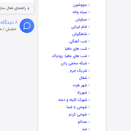
سووشون
راهنمای فعال سازی کیفیت R
سیاه چاله
سیاوش
۸
دیدگاه 
شام ایرانی
نمایش / م
شاهگوش
شب آهنگی
شب های مافیا
شب های مافیا: زودیاک
شبکه مخفی زنان
شریک جرم
شغال
شهر هرت
شهرزاد
شهرک کلیله و دمنه
شوخی با شما
شوخی کردم
صداتو
ضد