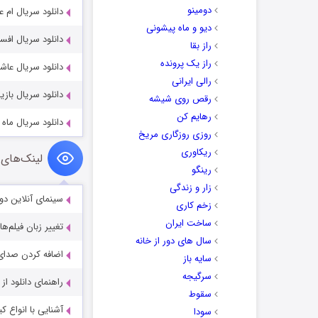
دومینو
دانلود سریال ام عزیزم 2022
دیو و ماه پیشونی
دانلود سریال افسانه بانو اوک 24
راز بقا
راز یک پرونده
دانلود سریال عاشقان ماه 016
رالی ایرانی
دانلود سریال بازیچه ipulated 2025
رقص روی شیشه
رهایم کن
دانلود سریال ماه در روز Day 2023
روزی روزگاری مریخ
ریکاوری
لینک‌های 
رینگو
زار و زندگی
سینمای آنلاین دو
زخم کاری
ساخت ایران
تغییر زبان فیلم‌ها
سال های دور از خانه
اضافه کردن صدای 
سایه باز
سرگیجه
راهنمای دانلود ا
سقوط
آشنایی با انواع ک
سودا