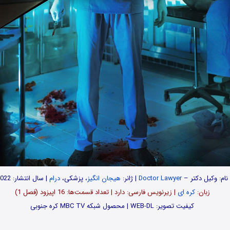
نام: وکیل دکتر –
Doctor Lawyer
| ژانر:
هیجان انگیز
، پزشکی،
درام
| سال انتشار: 2022
زبان:
کره ای
| زیرنویس فارسی: دارد | تعداد قسمت‌‌‌ها: 16 اپیزود (فصل 1)
کیفیت تصویر: WEB-DL | محصول شبکه MBC TV کره جنوبی