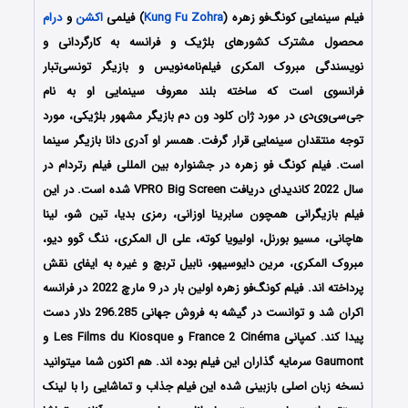
فیلم سینمایی کونگ‌فو زهره (
Kung Fu Zohra
) فیلمی
اکشن
و
درام
محصول مشترک کشورهای بلژیک و فرانسه به کارگردانی و
نویسندگی مبروک المکری فیلم‌نامه‌نویس و بازیگر تونسی‌تبار
فرانسوی است که ساخته بلند معروف سینمایی او به نام
جی‌سی‌وی‌دی در مورد ژان کلود ون دم بازیگر مشهور بلژیکی، مورد
توجه منتقدان سینمایی قرار گرفت. همسر او آدری دانا بازیگر سینما
است. فیلم کونگ فو زهره در جشنواره بین المللی فیلم رتردام در
سال 2022 کاندیدای دریافت VPRO Big Screen شده است. در این
فیلم بازیگرانی همچون سابرینا اوزانی، رمزی بدیا، تین شو، لینا
هاچانی، مسیو بورنل، اولیویا کوته، علی ال المکری، ننگ کَوو دیو،
مبروک المکری، مرین دایوسیهو، نابیل تربچ و غیره به ایفای نقش
پرداخته اند. فیلم کونگ‌فو زهره اولین بار در 9 مارچ 2022 در فرانسه
اکران شد و توانست در گیشه به فروش جهانی 296.285 دلار دست
پیدا کند. کمپانی France 2 Cinéma و Les Films du Kiosque و
Gaumont سرمایه گذاران این فیلم بوده اند. هم اکنون شما میتوانید
نسخه زبان اصلی بازبینی شده این فیلم جذاب و تماشایی را با لینک