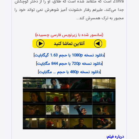
Zohra است که متقاعد شده است که طلاق، او را از دختر کوچکش
جدا می‌کند، علیرغم رفتار خشونت آمیز شوهرش نمی تواند خود را
مجبور به ترک همسرش کند…
(سانسور شده با زیرنویس فارسی چسبیده)
[
دانلود نسخه 1080p با حجم 1.63 گیگابایت
]
[
دانلود نسخه 720p با حجم 844 مگابایت
]
[
دانلود نسخه 480p با حجم … مگابایت
]
درباره فیلم: