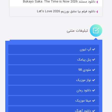
دانلود مستند Bukayo Saka: The Time is Now 2026
دانلود فیلم بیا عشق بورزیم Let’s Love 2026
تبلیغات متنی
باب اسفنجی فصل ۱۷
آپ تیون
۶ (زیرنویس)
قسمت
منتشر شد
پنل پیامک
ملودی 98
نواز موزیک
دانلود رمان
میفا موزیک
رویایی برای تو
دانلود آهنگ