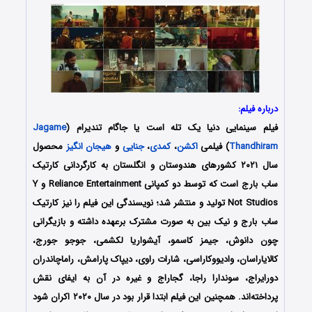
درباره فیلم:
فیلم سینمایی
دنیا یک تله است
یا جاگام تندیرام (
Jagame
Thandhiram
) فیلمی
اکشن
،
کمدی
،
جنایی
و
هیجان انگیز
محصول
سال ۲۰۲۱ کشورهای هندوستان و انگلستان به کارگردانی کارتیک
ساب بارج است که توسط دو کمپانی Reliance Entertainment و Y
Not Studios تولید و منتشر شد؛ نویسندگی این فیلم را نیز کارتیک
ساب بارج و نیک بین به صورت مشترک برعهده داشته و بازیگرانی
چون دانوش، جیمز کاسمو، آیشواریا لکشمی، جوجو جورج،
کالایاراسان، وادیووکاراسی، شارات راوی، دیپاک پارامش، راماچاندران
دورایراج، سوندارا راجا، گجاراج و غیره در آن به ایفای نقش
پرداخته‌اند. همچنین این فیلم ابتدا قرار بود در سال ۲۰۲۰ اکران شود