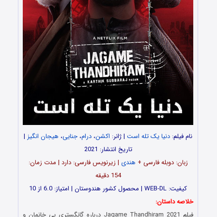
نام فیلم:
دنیا یک تله است
| ژانر:
اکشن
،
درام
،
جنایی
،
هیجان انگیز
|
تاریخ انتشار: 2021
زبان: دوبله فارسی +
هندی
| زیرنویس فارسی: دارد | مدت زمان:
154 دقیقه
کیفیت: WEB-DL | محصول کشور هندوستان | امتیاز: 6.0 از 10
خلاصه داستان:
فیلم Jagame Thandhiram 2021 درباره گانگستری بی خانمان و