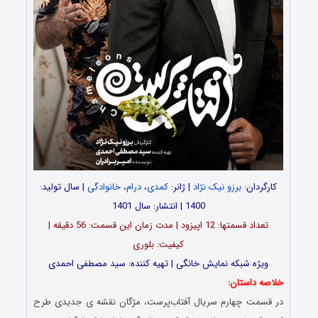
کارگردان:
برزو نیک نژاد
| ژانر:
کمدی
،
درام
،
خانوادگی
| سال تولید:
1400 | انتشار: سال 1401
تعداد قسمت‎ها: 12 اپیزود | مدت زمان این قسمت: 56 دقیقه |
کیفیت: بلوری
ویژه شبکه نمایش خانگی | تهیه کننده: سید مصطفی احمدی
خلاصه داستان:
در قسمت چهارم سریال آفتاب‌پرست، مژگان نقشه ی جدیدی طرح