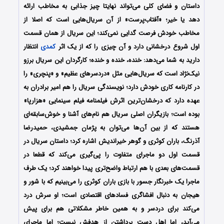
داستان و فضای کلی می‌تواند نهایتا چیز جذابی به مخاطب ارائه
دهد یا خیر؛ «آفتاب‌پرست» از آن سریال‌هایی است که اصلا از
مخاطب خودش فرصت گدایی نمی‌کند؛ این سریال از همان قسمت
اول شروع درخشانی دارد و آن چیزی را که از یک اثر
کمدی
انتظار
دارید به شما می‌دهد: خنده، خنده و خنده؛ کارگردان این سریال برزو
نیک‌نژاد است که سریال‌هایی مثل «دردسر‌های عظیم» و «پنچری» را
در کارنامه کاری خودش دارد؛ نویسندگی سریال را هم امیر برادران به
عهده دارد که درخشان‌ترین اثرش فیلمنامه فیلم سینمایی «هزارپا»
بوده است؛ بازیگران اصلی سریال هم نام‌های آشنا و خوش‌سابقه‌ای
هستند که از بین آن‌ها می‌توان به پژمان جمشیدی، حمیدرضا
آذرنگ، باران کوثری و گوهر خیراندیش اشاره کرد؛ داستان سریال در
قسمت اول دو ماجرای متفاوت را پی‌گیری می‌کند که قطعا در
قسمت‌های بعدی با هم ارتباط واضح‌تری پیدا خواهند کرد؛ یک طرف
ماجرا یک خبرنگار جسور با بازی باران کوثری را می‌بینیم که با شور و
هیجان به دنبال افشاگری فساد‌های اقتصادی است؛ او سرش درد
می‌کند برای دردسر و به همین خاطر مشکلاتی هم برای پیش
می‌آید، اما اهل دست برداشتن از هدفش نیست؛ اما ماجرای