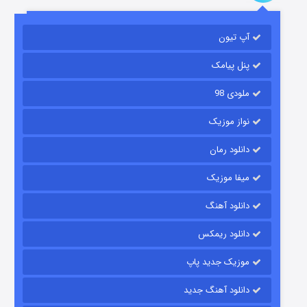
باب اسفنجی فصل ۱۷
آپ تیون
۶ (زیرنویس)
قسمت
منتشر شد
پنل پیامک
ملودی 98
نواز موزیک
دانلود رمان
میفا موزیک
رویایی برای تو
دانلود آهنگ
۱۵ (دوبله)
قسمت
منتشر شد
دانلود ریمکس
موزیک جدید پاپ
دانلود آهنگ جدید