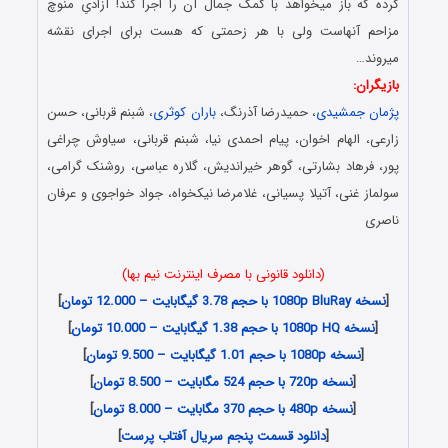
کرده که باز میخواهد با کمک جمال آن را اجرا کند! آزادیِ منوچ
مزاحم آنهاست ولی با هر زحمتی که هست برای اجرای نقشه
میروند…
بازیگران:
پژمان جمشیدی
، حمیدرضا آذرنگ،
باران کوثری
، شبنم قربانی، حسن
زارعی، الهام اخوان، پیام احمدی نیا، شبنم قربانی، سیاوش چراغی
پور، فرهاد بشارتی، گوهر خیراندیش، گلاره عباسی، روشنک گرامی،
سولماز غنی، آتیلا پسیانی، غلامرضا نیکخواه، جواد خواجوی و عرفان
ناصری
(دانلود قانونی با مصرف اینترنت نیم بها)
[
نسخه 1080p BluRay با حجم 3.78 گیگابایت – 12.000 تومان
]
[
نسخه 1080p HQ با حجم 1.38 گیگابایت – 10.000 تومان
]
[
نسخه 1080p با حجم 1.01 گیگابایت – 9.500 تومان
]
[
نسخه 720p با حجم 524 مگابایت – 8.500 تومان
]
[
نسخه 480p با حجم 370 مگابایت – 8.000 تومان
]
[
دانلود قسمت پنجم سریال آفتاب پرست
]