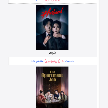
شوهر
۸ (زیرنویس)
قسمت
منتشر شد