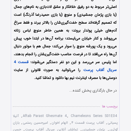
اصلی‌تر مربوط به دو رفیق خلافکار و عشق لات‌بازی به نام‌های جمال
(با بازی پژمان جمشیدی) و منوچ (با بازی حمیدرضا آذرنگ) است
که تصمیم گرفته‌اند سطح خفت‌گیری‌شان را بالاتر ببرند و فقط سراغ
آدم‌های خیلی پولدار بروند؛ به همین خاطر منوچ لباس زنانه
می‌پوشد و کنار خیابان می‌ایستد؛ برنامه آن‌ها در ابتدا خوب پیش
می‌رود و یک پورشه منوچ را سوار می‌کند؛ جمال هم با موتور دنبال
آن‌ها راه می‌افتد تا در فرصت مناسب خفت‌گیریشان را انجام بدهند،
اما پلیس سر می‌رسد و این دو نفر دستگیر می‌شوند؛
قسمت 4
سریال آفتاب پرست
را می‌توانید به صورت قانونی از سایت
دوستی‌ها با مصرف اینترنت نیم بها دانلود و تماشا کنید.
در حال بارگذاری پخش کننده...
برچسب ها
Chameleons Series S01E04
,
Aftab Parast Ghesmate 4
,
آتیلا
پسیانی
,
آفتاب پرست قسمت ۴
,
الهام اخوان
,
امیرحسین رستمی
,
باران
کوثری
,
پژمان جمشیدی
,
تماشای آنلاین سریال آفتاب پرست
,
حسن