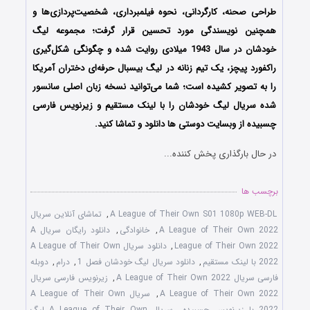
طراحی صحنه، کارگردانی، نحوه فیلمبرداری، شخصیت‌پردازی‌ها و
همچنین نویسندگی مورد تحسین قرار گرفت؛ مجموعه لیگ
خودشان در سال 1943 میلادی روایت شده و چگونگی شکل‌گیری
راکفورد پیچز، یک تیم زنانه در لیگ بیسبال حرفه‌ای دختران آمریکا
را به تصویر کشیده است؛ شما می‌توانید نسخه زبان اصلی سانسور
شده سریال لیگ خودشان را با لینک مستقیم و زیرنویس فارسی
چسبیده از وبسایت دوستی ها دانلود و تماشا کنید.
در حال بارگذاری پخش کننده...
برچسب ها
A League of Their Own S01 1080p WEB-DL
,
تماشای آنلاین سریال
A League of Their Own 2022
,
خانوادگی
,
دانلود رایگان سریال A
League of Their Own 2022
,
دانلود سریال A League of Their Own
2022 با لینک مستقیم
,
دانلود سریال لیگ خودشان فصل 1
,
درام
,
دوبله
فارسی سریال A League of Their Own 2022
,
زیرنویس فارسی سریال
A League of Their Own 2022
,
سریال A League of Their Own
2022 با زیرنویس چسبیده
,
سریال A League of Their Own لیگ