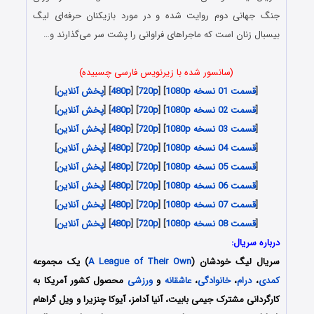
جنگ جهانی دوم روایت شده و در مورد بازیکنان حرفه‌ای لیگ
بیسبال زنان است که ماجراهای فراوانی را پشت سر می‌گذارند و…
(سانسور شده با زیرنویس فارسی چسبیده)
[
قسمت 01 نسخه 1080p
] [
720p
] [
480p
] [
پخش آنلاین
]
[
قسمت 02 نسخه 1080p
] [
720p
] [
480p
] [
پخش آنلاین
]
[
قسمت 03 نسخه 1080p
] [
720p
] [
480p
] [
پخش آنلاین
]
[
قسمت 04 نسخه 1080p
] [
720p
] [
480p
] [
پخش آنلاین
]
[
قسمت 05 نسخه 1080p
] [
720p
] [
480p
] [
پخش آنلاین
]
[
قسمت 06 نسخه 1080p
] [
720p
] [
480p
] [
پخش آنلاین
]
[
قسمت 07 نسخه 1080p
] [
720p
] [
480p
] [
پخش آنلاین
]
[
قسمت 08 نسخه 1080p
] [
720p
] [
480p
] [
پخش آنلاین
]
درباره سریال:
سریال لیگ خودشان (
A League of Their Own
) یک مجموعه
کمدی
،
درام
،
خانوادگی
،
عاشقانه
و
ورزشی
محصول کشور آمریکا به
کارگردانی مشترک جیمی بابیت، آنیا آدامز، آیوکا چنزیرا و ویل گراهام