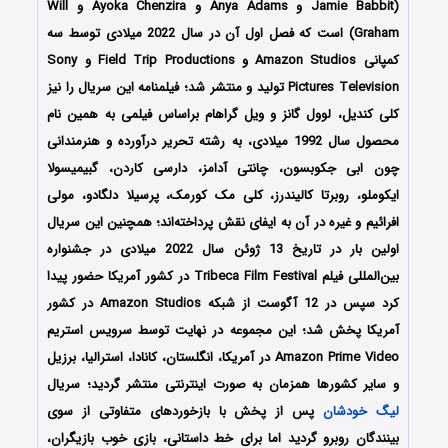
(Jamie Babbit و Anya Adams و Ayoka Chenzira و Will
Graham) است که فصل اول آن در سال 2022 میلادی توسط سه
کمپانی Amazon Studios و Field Trip Productions و Sony
Pictures Television تولید و منتشر شد؛ فیلمنامه این سریال را نیز
کلی کندیل، لوول گانز و ویل گراهام براساس فیلمی به همین نام
محصول سال 1992 میلادی، به رشته تحریر درآورده و هنرمندانی
چون ابی جکوبسون، چانتی آدامز، دارسی کاردن، گبیمیسولا
ایکوملو، روبرتا کالیندرز، کلی مک کورمک، پرسیلا دلگادو، مولی
افرائیم و غیره در آن به ایفای نقش پرداخته‌اند؛ همچنین این سریال
اولین بار در تاریخ 13 ژوئن سال 2022 میلادی در جشنواره
بین‌المللی فیلم Tribeca Film Festival در کشور آمریکا حضور پیدا
کرد سپس در 12 آگوست از شبکه Amazon Studios در کشور
آمریکا پخش شد؛ این مجموعه در نهایت توسط سرویس استریم
Amazon Prime Video در آمریکا، انگلستان، کانادا، استرالیا، برزیل
و سایر کشورها همزمان به صورت اینترنتی منتشر گردید؛ سریال
لیگ خودشان
پس از پخش با بازخوردهای متفاوتی از سوی
بینندگان روبرو گردید اما برای خط داستانی، بازی خوب بازیگران،