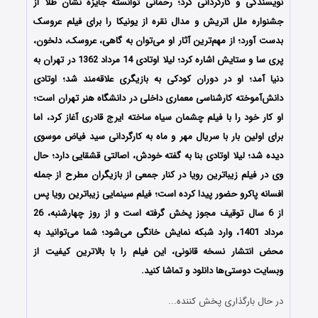
نویسندگی و کارگردانی کرد؛ رحمانی توانسته جایزه نشان طلا از
جشنواره ملل اتریش و مدال نقره از یونیکا را برای فیلم عروسک
بدست آورد؛ از مهم‌ترین آثار او می‌توان به گاهی، عروسک، دلخون،
پری سا و ستایش اشاره کرد؛ لیلا اوتادی 14 مرداد 1362 در تهران به
دنیا آمد؛ او در دوران کودکی به بازیگری علاقه‌مند شد؛ اوتادی
دانش‌آموخته کارشناسی معماری داخلی در دانشگاه هنر تهران است؛
او کار خود را با فیلم چشمان سیاه ساخته ایرج قادری آغاز کرد، اما
برای اولین بار با سریال مهر و ماه به کارگردانی سید فیاض موسوی
دیده شد؛ لیلا اوتادی بنا به گفته خودش، اصالتی قشقایی دارد؛ حال
وی در فیلم زیباترین رویا در کنار جمعی از بازیگران مطرح از جمله
افسانه پاکرو حضور پیدا کرده است؛ فیلم سینمایی زیباترین رویا پس
از 6 سال توقیف مجوز پخش گرفته است و از روز چهارشنبه، 26
مرداد 1401، وارد شبکه نمایش خانگی می‌شود؛ شما می‌توانید به
محض انتشار نسخه قانونی، این فیلم را با بالاترین کیفیت از
وبسایت دوستی‌ها دانلود و تماشا کنید.
در حال بارگذاری پخش کننده...