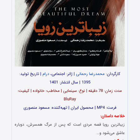
کارگردان:
محمدرضا رحمانی
| ژانر: اجتماعی،
درام
| تاریخ تولید:
1395 | سال انتشار: 1401
مدت‌‌ زمان: 78 دقیقه | نوع: سینمایی | مخاطب: خانواده | کیفیت:
BluRay
فرمت: MP4 | محصول ایران | تهیه‎‌‌کننده: مسعود منصوری
خلاصه داستان:
زیباترین رویا قصه مردی است که پس از مرگ همسرش، دوباره
عاشق می‌شود و…