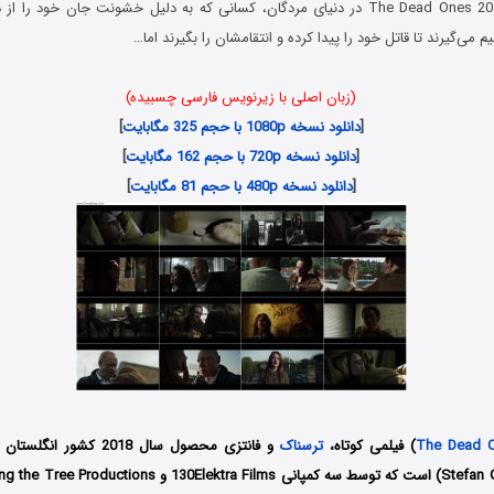
در فیلم مردگان The Dead Ones 2018 در دنیای مردگان، کسانی که به دلیل خشونت جان خود 
 می‌گیرند تا قاتل خود را پیدا کرده و انتقامشان را بگیرند اما…
(زبان اصلی با زیرنویس فارسی چسبیده)
[
دانلود نسخه 1080p با حجم 325 مگابایت
]
[
دانلود نسخه 720p با حجم 162 مگابایت
]
[
دانلود نسخه 480p با حجم 81 مگابایت
]
The Dead 
) فیلمی کوتاه،
ترسناک
و فانتزی محصول سال 2018 کشو