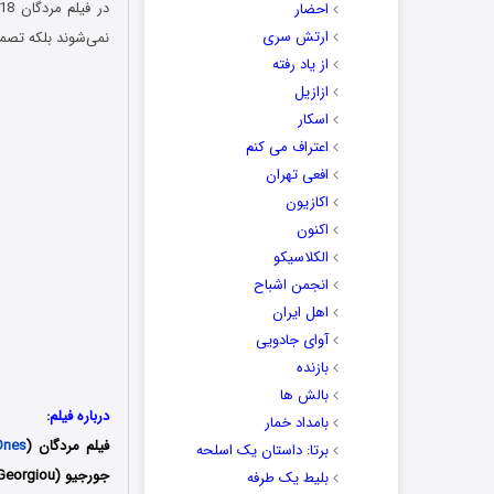
احضار
ارتش سری
نمی‌شوند بلکه تصمیم
از یاد رفته
ازازیل
اسکار
اعتراف می کنم
افعی تهران
اکازیون
اکنون
الکلاسیکو
انجمن اشباح
اهل ایران
آوای جادویی
بازنده
بالش ها
درباره فیلم:
بامداد خمار
فیلم مردگان (
Ones
برتا: داستان یک اسلحه
بلیط یک‌‌ طرفه