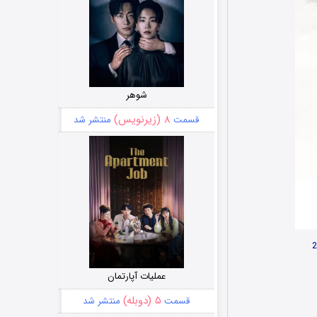
شوهر
۸ (زیرنویس)
قسمت
منتشر شد
عملیات آپارتمان
۵ (دوبله)
قسمت
منتشر شد