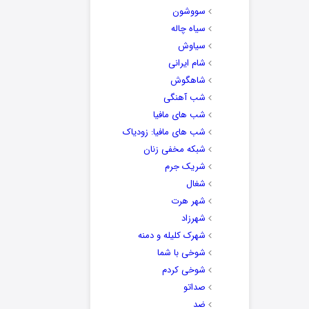
سووشون
سیاه چاله
سیاوش
شام ایرانی
شاهگوش
شب آهنگی
شب های مافیا
شب های مافیا: زودیاک
شبکه مخفی زنان
شریک جرم
شغال
شهر هرت
شهرزاد
شهرک کلیله و دمنه
شوخی با شما
شوخی کردم
صداتو
ضد