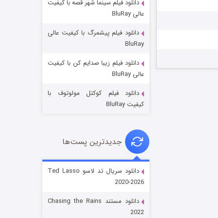
دانلود فیلم سینما شهر قصه با کیفیت
عالی BluRay
دانلود فیلم پیشمرگ با کیفیت عالی
BluRay
دانلود فیلم زیبا صدایم کن با کیفیت
جادوگری در مغولستان
عالی BluRay
۱۴ (زیرنویس)
قسمت
منتشر شد
دانلود فیلم کوکتل مولوتوف با
کیفیت BluRay
جدیدترین پست‌ها
دانلود سریال تد لاسو Ted Lasso
2020-2026
باب اسفنجی فصل ۱۷
دانلود مستند Chasing the Rains
۶ (زیرنویس)
قسمت
منتشر شد
2022