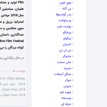
بوی خون
Film تولید و م
بی گناه
هلینان، سباستین آ
پدر گواردیولا
پدرخوانده
استرالیا، برزیل و 
پوست شیر
سوی منتقدین و مخا
پیشگو
صداگذاری‌، داستان 
پیکولو
Bolton Film Festival موف
تاسیان
کوتاه مردگان را می
تی ان تی
جادوگر
در حال بارگذاری پخ
جان سخت
جزیره
برچسب ها
جنگل آسفالت
018 1080p BluRay
جوکر
2018
,
دانلود فیلم The Dead Ones 2018 با لینک مستقیم
جیران
,
Dead Ones 2018
چهره شو
Dead Ones 2018 مردگان
چیدمانه
حرفه ای