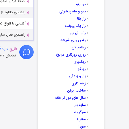
اضافه کردن صدای 
دومینو
دیو و ماه پیشونی
راهنمای دانلود ا
راز بقا
آشنایی با انواع ک
راز یک پرونده
رالی ایرانی
راهنمای فعال سازی کیفیت R
رقص روی شیشه
رهایم کن
هیچ
دیدگا
روزی روزگاری مریخ
نمایش / م
ریکاوری
رینگو
زار و زندگی
زخم کاری
ساخت ایران
سال های دور از خانه
سایه باز
سرگیجه
سقوط
سودا