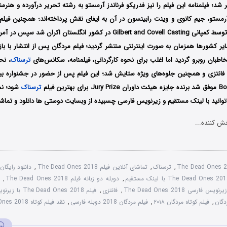
نتشر شد؛ فیلمنامه این فیلم را نیز فدریکو فرناندز آرمستو به رشته تحریر درآورده و هنر
رمستو، جیم کانوی و وینت رابینسون در آن به ایفای نقش پرداخته‌اند؛ همچنین فیلم
سال 2018 میلادی توسط کمپانی Gilbert and Covell Casting در کشور انگلستان اکرا
سایر کشورها همزمان به صورت اینترنتی منتشر گردید؛ فیلم مردگان پس از انتشار با با
طبان روبرو گردید اما اغلب برای نحوه کارگردانی، فیلمنامه، سکانس‌های
ترسناک
، نح
فانتزی و همچنین جلوه‌های ویژه ستایش شد؛ این فیلم پس از حضور در جشنواره‌‌ بین‌
ق شد
برنده جایزه هیئت داوران Jury Prize برای بهترین فیلم
ترسناک
شود
؛ ن
‌توانید با لینک مستقیم و زیرنویس فارسی چسبیده از وبسایت دوستی ها دانلود و تماشا
ش کننده...
The Dead Ones 2
,
ترسناک
,
تماشای آنلاین فیلم The Dead Ones 2018
,
,
دوبله دو زبانه فیلم The Dead Ones 2018
,
زیرنویس فارسی The Dead Ones 2018
,
فانتزی
,
فیلم The Dead Ones 2018 با زیرنویس چسبیده
,
فیلم کوتاه مردگان ۲۰۱۸
,
فیلم مردگان 2018 دوبله فارسی
,
نقد فیلم کوتاه The Dead Ones 2018