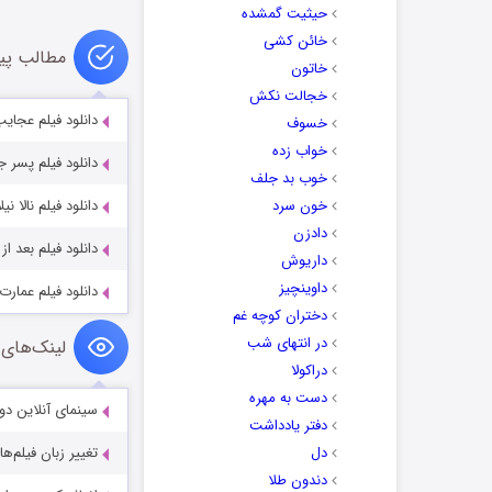
حیثیت گمشده
خائن کشی
مطالب پی
خاتون
خجالت نکش
دانلود فیلم عجایب فراری 021
خسوف
خواب زده
دانلود فیلم پسر جنوب  South 2020
خوب بد جلف
خون سرد
دانلود فیلم نالا نیلاولا راتری  2023
دادزن
دانلود فیلم بعد از پاندمی mic 2022
داریوش
داوینچیز
دانلود فیلم عمارت ماه or 2022
دختران کوچه غم
در انتهای شب
لینک‌های 
دراکولا
دست به مهره
سینمای آنلاین دو
دفتر یادداشت
دل
تغییر زبان فیلم‌ها
دندون طلا