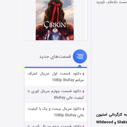
را از دست داده‌اند، ناپدید
قسمت‌های جدید
سریال زشت
۲ (زیرنویس)
قسمت
منتشر شد
دانلود قسمت اول سریال اعتراف
میکنم 1080p BluRay
دانلود قسمت چهارم سریال کوری با
کیفیت عالی BluRay
دانلود سریال بیست و یک با کیفیت
ر انگلستان به کارگردانی استیون
عالی 1080p BluRay
جورجیو (Stefan Georgiou) است که توسط سه کمپانی 130Elektra Films و Shaking the Tree Productions و Wildwood
دانلود قسمت سوم سریال کوری با