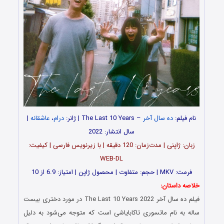
نام فیلم:
ده سال آخر
– The Last 10 Years | ژانر:
درام
،
عاشقانه
|
سال انتشار: 2022
زبان: ژاپنی | مدت‌‌زمان: 120 دقیقه | با زیرنویس فارسی | کیفیت:
WEB-DL
فرمت: MKV | حجم: متفاوت | محصول ژاپن | امتیاز: 6.9 از 10
خلاصه داستان:
فیلم ده سال آخر The Last 10 Years 2022 در مورد دختری بیست
ساله به نام ماتسوری تاکابایاشی است که متوجه می‌شود به دلیل