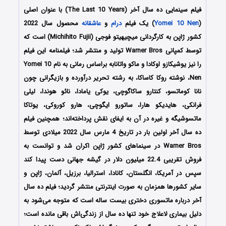
فیلم سینمایی ده سال آخر (The Last 10 Years) با عنوان اصلی
(
Yomei 10 Nen
) یک فیلم
درام
و
عاشقانه
محصول سال 2022
کشور ژاپن به کارگردانی میچیهیتو فوجی (Michihito Fujii) است که
توسط کمپانی Warner Bros تولید و منتشر شد؛ فیلمنامه این فیلم
را نیز
یوشیکازو اوکادا
و
ماکو واتانابه براساس رمانی به نام Yomei 10
Nen، نوشته روکا کاساکا،
به رشته تحریر درآورده و بازیگرانی چون
نانا کوماتسو، کنتارو ساکاگوچی، یوکی یامادا، نائو هوندا، لیلی
فرانکی، هایدیکو هارا، ساتورو ایگوچی‌، هارو کوروکی، یوتاکا
ماتسوشیگه و غیره در آن به ایفای نقش پرداخته‌اند؛ همچنین فیلم
ده سال آخر اولین بار در تاریخ 4 مارس سال 2022 میلادی توسط
Warner Bros در سینماهای کشور ژاپن اکران شد و توانست به
فروش تقریبی 22.4 میلیون دلار در گیشه جهانی دست پیدا کند
سپس در آمریکا، انگلستان، کانادا، استرالیا، برزیل، آلمان، ژاپن و
سایر کشورها همزمان به صورت اینترنتی منتشر گردید؛ فیلم ده سال
آخر درباره ماتسوری دختری بیست ساله است که متوجه می‌شود به
دلیل بیماری لاعلاج خود تنها ده سال از زندگی‌اش باقی مانده است؛