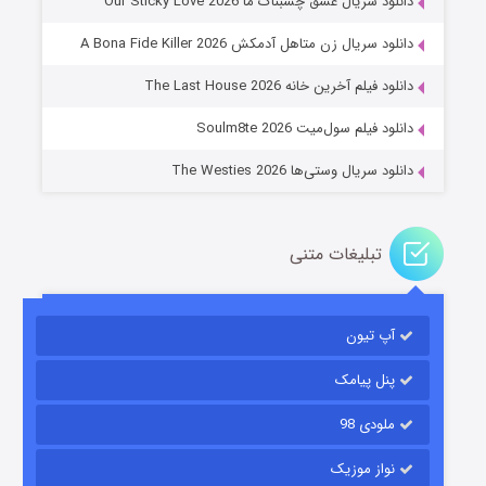
دانلود سریال عشق چسبناک ما Our Sticky Love 2026
عملیات آپارتمان
دانلود سریال زن متاهل آدمکش A Bona Fide Killer 2026
۲ (زیرنویس)
قسمت
منتشر شد
دانلود فیلم آخرین خانه The Last House 2026
دانلود فیلم سول‌میت Soulm8te 2026
دانلود سریال وستی‌ها The Westies 2026
تبلیغات متنی
مردگان متحرک: شهر مرده ۳
۲ (زیرنویس)
قسمت
منتشر شد
آپ تیون
پنل پیامک
ملودی 98
نواز موزیک