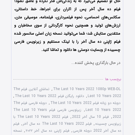
حال او تصمیم می‌گیرد که به زندگی‌اش فکر نکرده و عاشق نشود؛
فیلم ده سال آخر پس از اکران برای اجراها، خط داستانی،
سکانس‌های احساسی، نحوه فیلمبرداری، فیلمنامه، موسیقی متن،
ارزش‌های تولید و همچنین نحوه کارگردانی از سوی مخاطبان و
منتقدین ستایش شد؛ شما می‌توانید نسخه زبان اصلی سانسور شده
فیلم ژاپنی ده سال آخر را با ‌لینک مستقیم و زیرنویس فارسی
چسبیده از وبسایت دوستی ها دانلود و تماشا کنید.
در حال بارگذاری پخش کننده...
برچسب ها
The Last 10 Years 2022 1080p WEB-DL
,
تماشای آنلاین فیلم The
Last 10 Years 2022
,
دانلود رایگان فیلم The Last 10 Years 2022
,
دوبله دو زبانه فیلم The Last 10 Years 2022
,
دوبله فارسی فیلم The
Last 10 Years 2022
,
زیرنویس فارسی فیلم The Last 10 Years
2022
,
فیلم 10 سال آخر 2022
,
فیلم The Last 10 Years 2022 با
زیرنویس چسبیده
,
فیلم The Last 10 Years 2022 ده سال آخر
,
فیلم
ده سال آخر 2022 دوبله فارسی
,
فیلم ژاپنی ده سال آخر ۲۰۲۲
,
نسخه