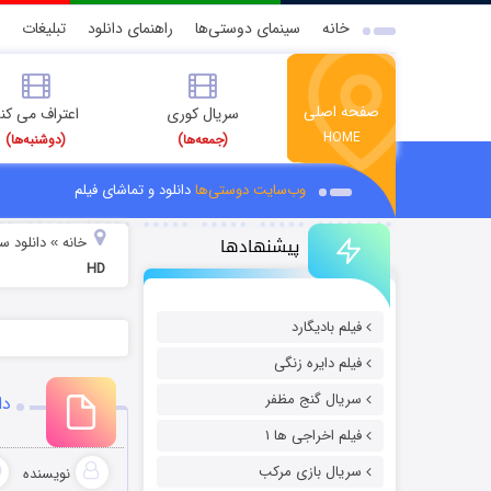
خانه
سینمای دوستی‌ها
راهنمای دانلود
تبلیغات
صفحه اصلی
سریال کوری
اعتراف می کن
HOME
(جمعه‌ها)
(دوشنبه‌ها)
وب‌سایت دوستی‌ها
دانلود و تماشای فیلم
پیشنهادها
خانه
دانلود سر
»
HD
فیلم بادیگارد
فیلم دایره زنگی
سریال گنج مظفر
دانلو
فیلم اخراجی ها ۱
سریال بازی مرکب
نویسنده