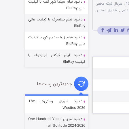
دانلود فیلم سینما شهر قصه با کیفیت
,
سریال شبکه مخفی
عالی BluRay
قدمی
,
شقایق دهقان
,
دانلود فیلم پیشمرگ با کیفیت عالی
BluRay
دانلود فیلم زیبا صدایم کن با کیفیت
جادوگری در مغولستان
عالی BluRay
۱۴ (زیرنویس)
قسمت
منتشر شد
دانلود فیلم کوکتل مولوتوف با
کیفیت BluRay
جدیدترین پست‌ها
دانلود سریال وستی‌ها The
Westies 2026
باب اسفنجی فصل ۱۷
دانلود سریال One Hundred Years
۶ (زیرنویس)
قسمت
منتشر شد
of Solitude 2024-2026