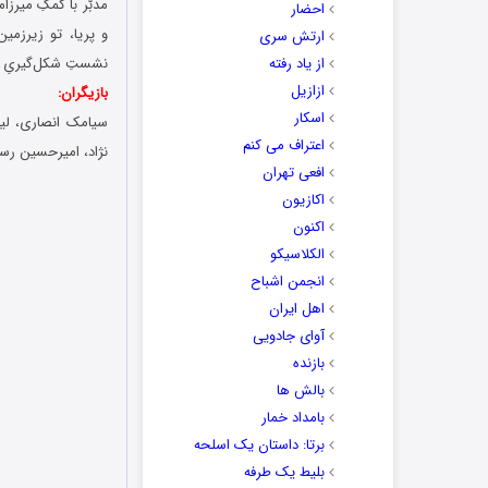
مدبّر با کمکِ میرزا
احضار
و پریا، تو زیرزمی
ارتش سری
از یاد رفته
نشستِ شکل‌گیریِ کا
ازازیل
بازیگران:
اسکار
سیامک انصاری، لی
اعتراف می کنم
نژاد، امیرحسین رس
افعی تهران
اکازیون
اکنون
الکلاسیکو
انجمن اشباح
اهل ایران
آوای جادویی
بازنده
بالش ها
بامداد خمار
برتا: داستان یک اسلحه
بلیط یک‌‌ طرفه