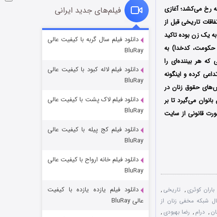
ه رخ می‌کشد؛ آغازی
فیلم‌های جدید ایرانی
فاقات تاریخی قبل از
 به یک زن بوده تاکید
شوگر فصل ۲
دانلود فیلم سال گربه با کیفیت عالی
، حکومت، کدخدا) به
BluRay
۷ (زیرنویس)
قسمت
منتشر شد
که هر بیننده‌ای را
دانلود فیلم لاله کبود با کیفیت عالی
عی کرده و اینگونه
BluRay
بش‌های حقوق زنان در
دانلود فیلم لاک پشت با کیفیت عالی
نوان می‌گیرد تا بر
BluRay
ورت قانونی از سایت
دانلود فیلم کج‌ پیله با کیفیت عالی
BluRay
دانلود فیلم خانه ارواح با کیفیت عالی
خاندان اژدها فصل ۳
BluRay
۶ (زیرنویس)
قسمت
منتشر شد
دانلود فیلم یازده یازده با کیفیت
باران کوثری
,
تاریخی
,
عالی BluRay
ال شبکه مخفی زنان از
ان
,
درام
,
رضا بهبودی
,