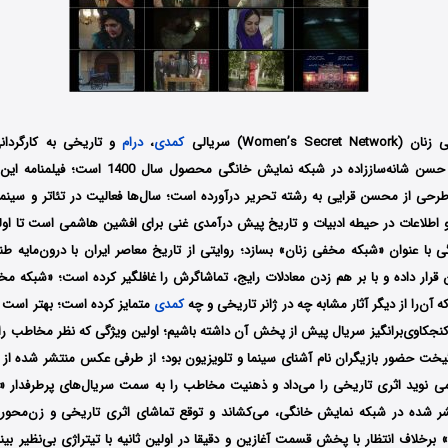
Women’s S) سریالی
کمدی
،
درام
و تاریخی به کارگردا
ه‌ساززاده در شبکه نمایش خانگی محصول سال 1400 است؛ فیلمنامه این سریال را نیز
طرحی از محسن قرایی به رشته تحریر درآورده‌ است
؛ سال‌ها فعالیت در تئاتر و سینما
و اطلاعات در حیطه ادبیات و تاریخ پیش درآمدی غنی برای افشین هاشمی است تا اول
ا عنوان «شبکه مخفی زنان» بسازد؛ روایتی از تاریخ معاصر ایران با درون‌مایه طنز
رار داده و با بر هم زدن معادلات رایج، تماشاگرش را غافلگیر کرده است؛ «شبکه مخ
ن‌را از دیگر آثار مشابه چه در ژانر تاریخی و چه
کمدی
متمایز کرده است؛ بهتر است 
 کنجکاوی‌برانگیز سریال پیش از پخش آن داشته باشیم؛ اولین ویژگی که نظر مخاطب را
گیخت حضور بازیگران نام آشنای سینما و تلویزیون بود؛ از طرفی عکس منتشر شده از گ
 نوید اثری تاریخی را می‌داد و ذهنیت مخاطب را به سمت سریال‌های پرطرفدار «ش
شر شده در شبکه نمایش خانگی، می‌کشاند و توقع تماشای اثری تاریخی و زن‌محور را
رخلاف انتظار با پخش قسمت آغازین و دقیقا در اولین ثانیه با تیتراژی بی‌نظیر بینند