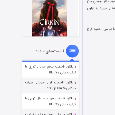
نوم انگار عروسیِ جنّ
ه و می‌ره به اولین
دا عباسی، حمید فرخ
قسمت‌های جدید
سریال زشت
۲ (زیرنویس)
قسمت
منتشر شد
دانلود قسمت پنجم سریال کوری با
کیفیت عالی BluRay
دانلود قسمت اول سریال اعتراف
میکنم 1080p BluRay
دانلود قسمت چهارم سریال کوری با
کیفیت عالی BluRay
دانلود سریال بیست و یک با کیفیت