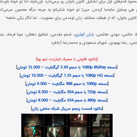
محمود قدم‌های اول برای تشکیل کانون بانوان رو برمی‌داره. اون‌طرف اما تو خونه بلورخا
ن هی وسایل جابه‌جا ‌کرده‌ن. میرزا تو خونه شکربانو یه جرعه دیگه معجون سرمی‌کش
نون بانوان؛ که از طبقاتِ مختلفِ زنان اومده‌ن برای عضویت… اما انگار یکی خاصّه!
لا حاتمی، مهدی هاشمی،
باران کوثری
، شبنم مقدمی، شقایق دهقان، مونا فرجاد، یل
تمی، رضا بهبودی، شهرام مسعودی و محمدرضا آزادفرد
(دانلود قانونی با مصرف اینترنت نیم بها)
[
نسخه 1080p BluRay با حجم 3.69 گیگابایت – 12.000 تومان
]
[
نسخه 1080p HQ با حجم 1.33 گیگابایت – 10.000 تومان
]
[
نسخه 1080p با حجم 988 مگابایت – 9.500 تومان
]
[
نسخه 720p با حجم 504 مگابایت – 8.500 تومان
]
[
نسخه 480p با حجم 354 مگابایت – 8.000 تومان
]
[
دانلود قسمت پنجم سریال شبکه مخفی زنان
]