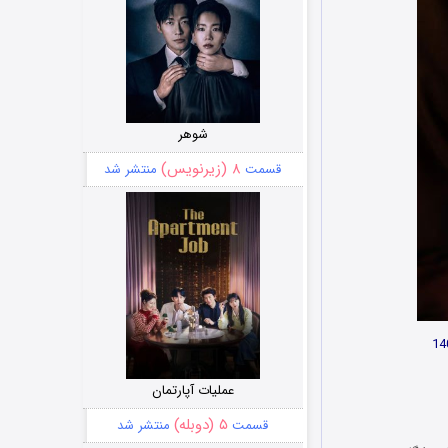
شوهر
۸ (زیرنویس)
قسمت
منتشر شد
عملیات آپارتمان
۵ (دوبله)
قسمت
منتشر شد