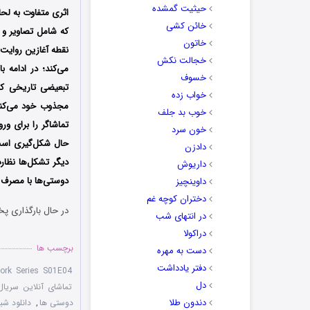
حیثیت گمشده
اثری متفاوت به لح
خائن کشی
که شامل تصاویر و ن
خاتون
نقطه آغازین روایت ر
خجالت نکش
می‌کند؛ در ادامه 
خسوف
تبعیضی تاریخی که ه
خواب زده
مجذوب خود می‌کند؛
خوب بد جلف
تماشاگر را برای ور
خون سرد
حال شکل‌گیری است 
دادزن
دیگر تشکل‌ها نظارت
داریوش
دوستی‌ها با مصرف ای
داوینچیز
دختران کوچه غم
در حال بارگذاری پخ
در انتهای شب
دراکولا
برچسب ها
دست به مهره
دفتر یادداشت
ork Series S01E04
دل
تماشای آنلاین سریا
دندون طلا
دوستی ها
,
دانلود شب