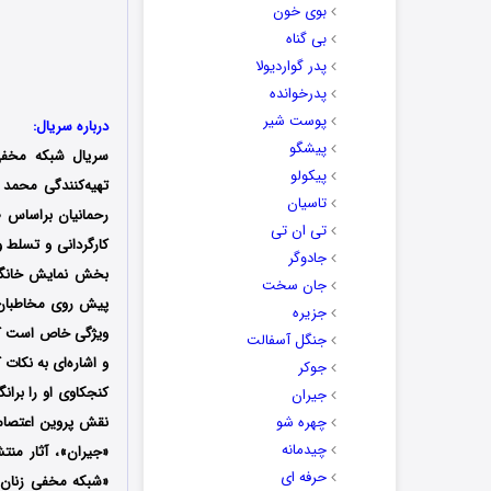
بوی خون
بی گناه
پدر گواردیولا
پدرخوانده
پوست شیر
درباره سریال:
پیشگو
سریال شبکه مخفی زنان (ecret Network
پیکولو
تهیه‌کنندگی محمد حسن شان
تاسیان
رحمانیان براساس 
تی ان تی
کارگردانی و تسلط 
جادوگر
بخش نمایش خانگی ب
جان سخت
پیش روی مخاطبان ق
جزیره
ویژگی خاص است که آ
جنگل آسفالت
و اشاره‌ای به نکات
جوکر
کنجکاوی او را بران
جیران
چهره شو
نقش پروین اعتصامی
چیدمانه
«جیران»، آثار منت
حرفه ای
«شبکه مخفی زنان» ب