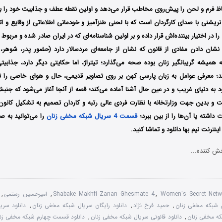
اظ فرم و لحن را پیش‌روی مخاطب قرار می‌دهد و اولین نقطه عطف و جذابیت خود را ب
ریشنی با صدای کارگردان است که با لحنی طنزآمیز و خودمانی اطلاعاتی از وقایع و ات
ا در اختیار بیننده‌اش قرار داده و بر اولین شناسنامه‌ای که در ایران صادر شده و مربوط
با نشان دادن مفادی از قانون که نشان از جامعه‌ای مردسالار دارد (حضور پدر، شوهر
میشه گریبانگیر زنان بوده صحه می‌گذارد؛ تیتراژ، اما حکایتی دیگر دارد، جذابیتی 
 معرفی عوامل به زبان پارسی کهن بر روی تصاویر قدیمی، حال و هوای خاصی را تدا
ود به دنیای غریب و در عین حال آشنا آماده می‌کند؛ قصه از آنجا آغاز می‌شود که جن
و بدین جهت وزارتخانه با نظارت فردی عالی رتبه و کاردان تصمیم به تشکیل کانون با
 داشته یا آن‌ها را از بین ببرد؛
قسمت 4 سریال شبکه مخفی زنان
را می‌توانید به ص
نترنت نیم بها دانلود و تماشا کنید.
ش کننده...
Women's Secret Netw
,
Shabake Makhfi Zanan Ghesmate 4
,
امیرحسین رستمی
,
ل شبکه مخفی زنان
,
حمید فرخ نژاد
,
دانلود رایگان سریال شبکه مخفی زنان
,
دانلود سری
که مخفی زنان
,
دانلود قانونی سریال شبکه مخفی زنان
,
دانلود قسمت چهارم شبکه مخفی زن