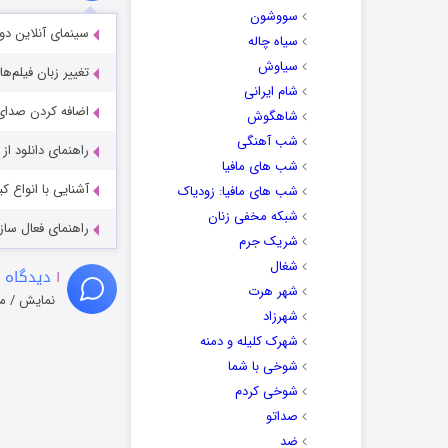
سووشون
سینمای آنلاین دو
سیاه چاله
سیاوش
تغییر زبان فیلم‌ها
شام ایرانی
اضافه کردن صدای 
شاهگوش
شب آهنگی
راهنمای دانلود ا
شب های مافیا
آشنایی با انواع ک
شب های مافیا: زودیاک
شبکه مخفی زنان
راهنمای فعال سازی کیفیت R
شریک جرم
شغال
۱
دیدگاه 
شهر هرت
نمایش / م
شهرزاد
شهرک کلیله و دمنه
شوخی با شما
شوخی کردم
صداتو
ضد