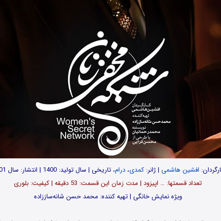
رگردان:
افشین هاشمی
| ژانر:
کمدی
،
درام
، تاریخی | سال تولید: 1400 | انتشار: سال 1401
تعداد قسمت‎ها: … اپیزود | مدت زمان این قسمت: 53 دقیقه | کیفیت: بلوری
ویژه نمایش خانگی | تهیه کننده: محمد حسن شانه‌ساززاده