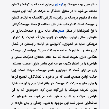
منظر «بیل برد» عروسک پی
کره ای
بی‌جان است که به کوشش انسان
ساخته می‌شود تا در مقابل تماشاگر به حرکت در آید؛ این تعریف
ساده از مفهوم عروسک در برگیرنده نگرشی کلاسیک به ارتباط انسان
و عروسک است که در قالب هنر ملل مختلف از جمله عروسک‌گردانی
با نخ (سوترادارا از منظر
هندی
‌ها)، سایه بازی و خیمه‌شب‌بازی در
هنرهای سنتی ایران، بونراکو در ژاپن، وایانگ کولیت یا نمایش
عروسکی سایه در اندونزی، کاتپوتلی در ایالت راجستان در شمال
غربی هند و… متبلور شده است؛ به گفته هنریک یورکفسکی عروسک
هنگامی دارای هویت است که سه نظام نشانه‌ای (حرکت، سخن و
طراحی) را در اختیار بگیرد؛ هر سه این عناصر دارای اهمیت هستند،
ولی می‌توان گفت که مهم‌ترین عنصر عروسک، حرکت است؛ زیرا
حرکت اولین عنصری است که در برخورد با تماشاگران، تهییج آن‌ها
را برای جان و حرکت که عروسک در واقع ندارد برمی‌انگیزاند؛ شاید
بتوان تعریف عروسک را این‌گونه بیان کرد: «موجودی که به آن
طراحی، حرکت و اغلب سخن داده می‌شود، به شیوه‌ای که
تماشاگران تصور کنند این موجود یا شیء، زندگی و جان دارد»؛ از