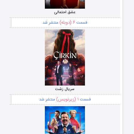
عشق احتمالی
۶ (دوبله)
قسمت
منتشر شد
سریال زشت
۱ (زیرنویس)
قسمت
منتشر شد