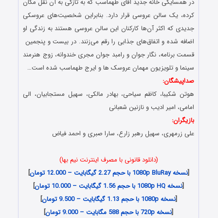
در همسایگی خانه جدید آقای طهماسب که به تازگی به آن نقل مکان
کرده، یک سالن عروسی قرار دارد. بنابراین شخصیت‌های عروسکی
جدیدی که اکثر آن‌ها کارکنان این سالن عروسی هستند به زندگی او
اضافه شده و اتفاق‌های جذابی را رقم می‌زنند. در بیست و پنجمین
قسمت برنامه، نگار جوان و رامبد جوان مجری خندوانه، زوج هنرمند
سینما و تلویزیون مهمان عروسک ها و ایرج طهماسب شده است…
صداپیشگان:
هوتن شکیبا، کاظم سیاحى، بهادر مالکى، سهیل مستجابیان، الى
امامى، امیر ادیب و نازنین شعبانى
بازیگران:
علی زرمهری، سهیل رهبر زارع، سارا صبری و احمد فیاض
(دانلود قانونی با مصرف اینترنت نیم بها)
[
نسخه 1080p BluRay با حجم 2.27 گیگابایت – 12.000 تومان
]
[
نسخه 1080p HQ با حجم 1.56 گیگابایت – 10.000 تومان
]
[
نسخه 1080p با حجم 1.13 گیگابایت – 9.500 تومان
]
[
نسخه 720p با حجم 588 مگابایت – 9.000 تومان
]