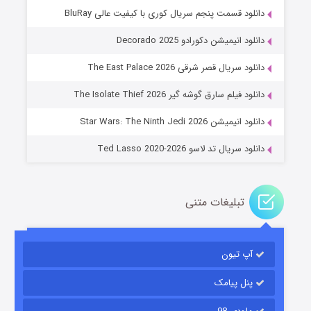
دانلود قسمت پنجم سریال کوری با کیفیت عالی BluRay
دانلود انیمیشن دکورادو Decorado 2025
دانلود سریال قصر شرقی The East Palace 2026
خاندان اژدها فصل ۳
دانلود فیلم سارق گوشه گیر The Isolate Thief 2026
۶ (زیرنویس)
قسمت
منتشر شد
دانلود انیمیشن Star Wars: The Ninth Jedi 2026
دانلود سریال تد لاسو Ted Lasso 2020-2026
تبلیغات متنی
آپ تیون
جادوگری در مغولستان
۱۴ (زیرنویس)
قسمت
منتشر شد
پنل پیامک