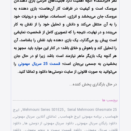
نظر «ابراتسف» آنچه اهمیت دارد قابلیت‌های حرکتی بازی دهندگان
عروسک است و کیفیت در ظرافت کار آن‌هاست؛ بازی دهنده به
عروسک جان می‌بخشد و انرژی، احساسات، عواطف و درونیات خود
را به آن منتقل می‌کند و دانش و تحلیل خود را از نقش به کار
می‌بندد و در نهایت، نتیجه را که تصویری کامل از شخصیت نمایشی
است پیش رو می‌گذارد، یک بازی دهنده باید نقش را بشناسد، آن
را تحلیل کند و باهوش و خلاق باشد؛ در کنار این موارد باید مجهز به
هر آنچه یک بازیگر ماهر نیازمند است باشد زیرا او در حال جان
بخشیدن به جسمی بی‌جان است؛
قسمت 25 سریال مهمونی
را
می‌توانید به صورت قانونی از سایت دوستی‌ها دانلود و تماشا کنید.
در حال بارگذاری پخش کننده...
برچسب ها
Serial Mehmooni Ghesmate 25
,
Mehmouni Series S01E25
,
ایرج
طهماسب
,
برنامه مهمونی ایرج طهماسب
,
تماشای آنلاین سریال مهمونی
,
دانلود رایگان سریال مهمونی
,
دانلود سریال مهمونی از دوستی ها
,
دانلود
قانونی سریال مهمونی
,
دانلود قسمت بیست و پنجم مهمونی
,
دانلود